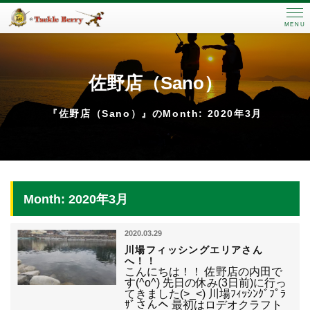
MENU
佐野店（Sano）
『佐野店（Sano）』のMonth: 2020年3月
Month: 2020年3月
2020.03.29
川場フィッシングエリアさん
へ！！
こんにちは！！ 佐野店の内田で
す(^o^) 先日の休み(3日前)に行っ
てきました(>_<) 川場ﾌｨｯｼﾝｸﾞﾌﾟﾗ
ｻﾞさんへ 最初はロデオクラフト