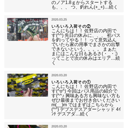
のノア1.8ｇからスタートする
も、、、 つ、釣れん(+_+)…続く
2020.03.25
いろいろ入荷その②
こんにちは！！ 佐野店の内田で
す(^^) 先日の休みに、、、 初バス
を釣ってやる！！ って意気込ん
でいたら家の用事でまさかの出撃
できないという。。。。 まぁた
まにはこんな日もあるさ(・_・;)
ってことで次の休みはエリア…続
く
2020.03.20
いろいろ入荷その①
こんにちは！！ 佐野店の内田で
す(^o^) 今回はバス用品の紹介で
す(^^♪ 興味ある方も興味ない方も
ぜひ最後までお付き合いください
m(__)m ではまずはこちらから
(^^) デプスデスアダーシャッド 4ｲ
ﾝﾁ デスアダ…続く
2020.03.20