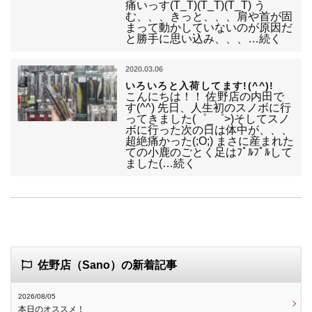
痛いっす(T_T)(T_T)(T_T) う
む、、、きっと、、、肩や首が固
まって動かしていないのが原因だ
と勝手に思い込み、、、…続く
2020.03.06
いろいろと入荷してます!(^^)!
こんにちは！！ 佐野店の内田で
す(^^) 先日、人生初のスノボに行
ってきました(゜_゜>)そしてスノ
ボに行った次の日は体中が、、、
超絶痛かった(;O;) まさに産まれた
ての小鹿のごとく足はﾌﾟﾙﾌﾟﾙして
ました(…続く
佐野店（Sano）の新着記事
2026/08/05
本日のオススメ！