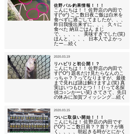
佐野パル釣果情報！！！
こんにちは！！ 佐野店の内田で
す(^o^) ここ数日夜ご飯は白米を
食べずに過ごしてましたが、、、
昨日我慢出来ずに、、、 久々に
食べた 納豆ごはん まじ
で、、、、、 美味すぎでした(笑)
ほんと、、、、 日本人でよかっ
たー…続く
2020.03.19
リハビリと初公開！？
こんにちは！！ 佐野店の内田で
す(^O^) 題名だけ見たらなんのこ
っちゃ？？ってなりますが、最後
まで見れば謎は解けますよ(笑) 真
実はいつもひとつ！！(↑って名探
偵コ○ンかーい笑) さてさて、先日
の休みに加賀フィッシング…続く
2020.03.15
ついに取扱い開始！！！
こんにちは！ 佐野店の内田です
(^O^) ここ数日肩？？首？？が痛
く、、、、朝起きる時がとにかく