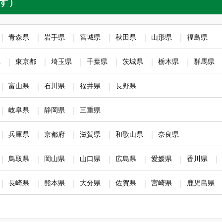
す）
」釣り教室（9月・10月開
2026.08.08
ショップニュース
静岡ＳＢＳ通り店（Shizuoka SBSdori
ｼﾏﾉ「09ﾂｲﾝﾊﾟﾜｰSW 4000
青森県
岩手県
宮城県
秋田県
山形県
福島県
ニューアルオープンのお知らせ
2026.08.07
ショップニュース
県
東京都
埼玉県
千葉県
茨城県
栃木県
群馬県
安芸広島店（Aki Hiroshima）
10周年キャンペーン開催中！
富山県
石川県
福井県
長野県
ューアルオープンのお知らせ
2026.08.07
ショップニュース
岐阜県
静岡県
三重県
尾張一宮店（Owari Ichinomiya）
電動リールが入荷しました！
兵庫県
京都府
滋賀県
和歌山県
奈良県
ため閉店のお知らせ
2026.08.07
ショップニュース
ベリーパーク in 鹿留（Berry Park in Sh
鳥取県
岡山県
山口県
広島県
愛媛県
香川県
☆お盆休み目前！！各種空き
マスター」「ウェーバー」が登
長崎県
熊本県
大分県
佐賀県
宮崎県
鹿児島県
2026.08.07
ショップニュース
盛岡南店（Morioka Minami）
【入荷情報】ダートマックス2.
グランドオープンのお知らせ