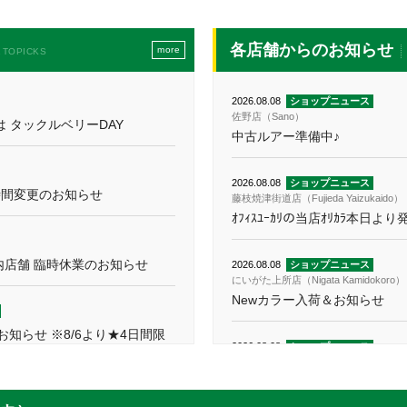
各店舗からのお知らせ
more
TOPICKS
2026.08.08
ショップニュース
佐野店（Sano）
 タックルベリーDAY
中古ルアー準備中♪
2026.08.08
ショップニュース
時間変更のお知らせ
藤枝焼津街道店（Fujieda Yaizukaido）
ｵﾌｨｽﾕｰｶﾘの当店ｵﾘｶﾗ本日よ
内店舗 臨時休業のお知らせ
2026.08.08
ショップニュース
にいがた上所店（Nigata Kamidokoro）
Newカラー入荷＆お知らせ
知らせ ※8/6より★4日間限
2026.08.08
ショップニュース
伊勢ノ鈴鹿店【8月8日リニューアルオープン
【告知】伊勢ノ鈴鹿店リニュ