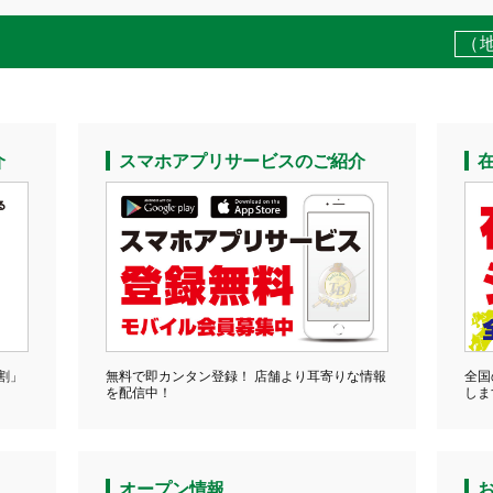
2026.08.07
ショップニュース
（
松戸六号店（Matsudo Rokugo）
24ﾎﾟｲｽﾝｱﾄﾞﾚﾅです☆
なトク！）不参加のお知らせ
介
スマホアプリサービスのご紹介
割」
無料で即カンタン登録！ 店舗より耳寄りな情報
全国
を配信中！
しま
オープン情報