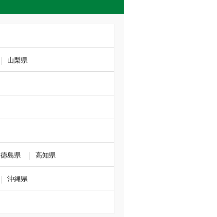
）
XG」入荷です。
山梨県
！
ishidome）
徳島県
高知県
状況☆
沖縄県
5号