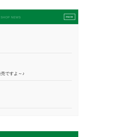
more
SHOP NEWS
り発売ですよ～♪
】（Ise No Suzuka）
ーアルオープン