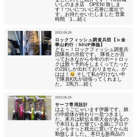
いしのまき店 OPEN! 致しま
す！ついについに石巻に進出で
す。お待たせいたしました 営業
時間 1…続く
2023.06.26
ロックフィッシュ調査兵団【㏌金
華山釣行：50UP降臨】
ども～！ロックフィッシュ調査兵
団隊長の月舘です。 隊長とか言
っておきながら今年のボートロッ
クは散々予約をしまくってたった
の2回しか出れておりません。が
はは！
そして私が行けない中
で隊員K氏が頑張ってくれまし
た。 2馬力…続く
2023.06.25
サーフ専用設計
はようごじゃいます伊藤です。娘
の中総体が終わり一息つきまし
た。来月は駅伝＆県大会があるの
で本日もまだ寝ている娘にプロテ
ィンをそっと枕元に置いてから出
勤致しました。 本日も新商品の