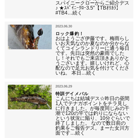
スパイニークローからご紹介デス
♪ ★ｽﾊﾟｲﾆｰｸﾛｰ3.5″【TBｵﾘｶﾗ】
#TB4…続く
2023.06.30
ロック爆釣！
おはようござ伊藤です。梅雨らし
いお天気なのか夏なのか分からな
くてコインランドリーに通う毎日
です。先日は突然の豪雨でした
し！それでもご来店頂きありがと
うございます。嬉しいけれど、心
配なので足元お気を付けてくださ
いね。 本日…続く
2023.06.29
特訓デイメバル
こんにちは結城デス☆昨日の昼間
1人でテナガポイントをチラ見し
に行きました。が毎度同じみの干
潮で120の竿では釣りにならない
という状況に陥り、10分ぐらいで
終了しました。 なので数日前の
釣果をご報告デス。まーた女川方
面です…続く