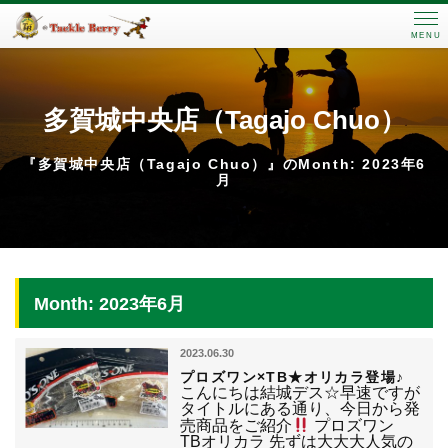
MENU
多賀城中央店（Tagajo Chuo）
『多賀城中央店（Tagajo Chuo）』のMonth: 2023年6
月
Month: 2023年6月
2023.06.30
プロズワン×TB★オリカラ登場♪
こんにちは結城デス☆早速ですが
タイトルにある通り、今日から発
売商品をご紹介
プロズワン
TBオリカラ 先ずは大大大人気の