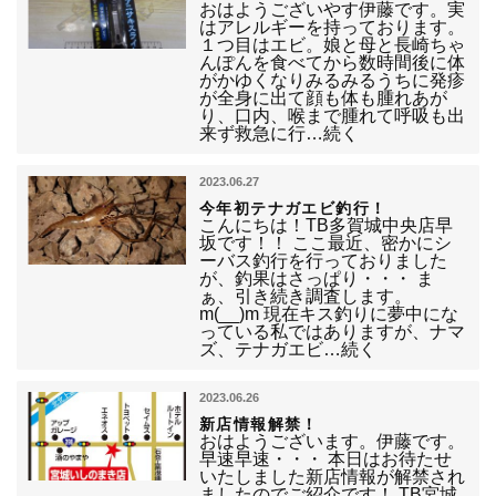
おはようございやす伊藤です。実
はアレルギーを持っております。
１つ目はエビ。娘と母と長崎ちゃ
んぽんを食べてから数時間後に体
がかゆくなりみるみるうちに発疹
が全身に出て顔も体も腫れあが
り、口内、喉まで腫れて呼吸も出
来ず救急に行…続く
2023.06.27
今年初テナガエビ釣行！
こんにちは！TB多賀城中央店早
坂です！！ ここ最近、密かにシ
ーバス釣行を行っておりました
が、釣果はさっぱり・・・ ま
ぁ、引き続き調査します。
m(__)m 現在キス釣りに夢中にな
っている私ではありますが、ナマ
ズ、テナガエビ…続く
2023.06.26
新店情報解禁！
おはようございます。伊藤です。
早速早速・・・ 本日はお待たせ
いたしました新店情報が解禁され
ましたのでご紹介です！ TB宮城