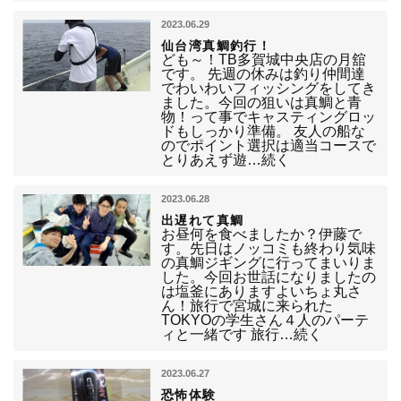
2023.06.29
仙台湾真鯛釣行！
ども～！TB多賀城中央店の月舘
です。 先週の休みは釣り仲間達
でわいわいフィッシングをしてき
ました。今回の狙いは真鯛と青
物！って事でキャスティングロッ
ドもしっかり準備。 友人の船な
のでポイント選択は適当コースで
とりあえず遊…続く
2023.06.28
出遅れて真鯛
お昼何を食べましたか？伊藤で
す。先日はノッコミも終わり気味
の真鯛ジギングに行ってまいりま
した。今回お世話になりましたの
は塩釜にありますよいちょ丸さ
ん！旅行で宮城に来られた
TOKYOの学生さん４人のパーテ
ィと一緒です 旅行…続く
2023.06.27
恐怖体験