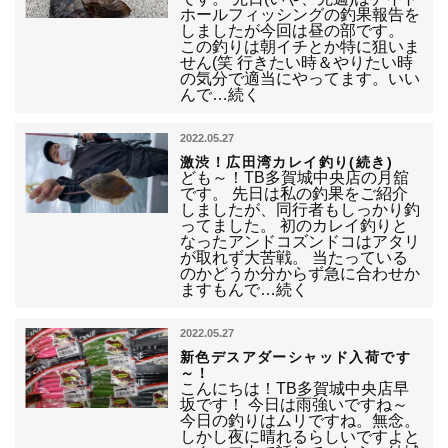
ホールフィッシングの釣果報告を
しましたが今回は昼の部です。
この釣りは朝イチとか特に狙いま
せん(笑 行きたい時＆やりたい時
の気分で適当にやってます。いい
んで…続く
2022.05.27
激渋！広田湾カレイ釣り(続き)
ども～！TB多賀城中央店の月舘
です。 先日は私の釣果をご紹介
しましたが、同行者もしっかり釣
ってました。 初のカレイ釣りと
なったアンドコズンドコはアタリ
が取れず大苦戦。 当たっている
のかどうか分からず急に合わせか
ますもんで…続く
2022.05.27
新色デスアダーシャッド入荷です
～！
こんにちは！TB多賀城中央店早
坂です！ 今日は雨強いですね～
今日の釣りはムリですね。無念。
しかし夜に晴れるらしいですよと