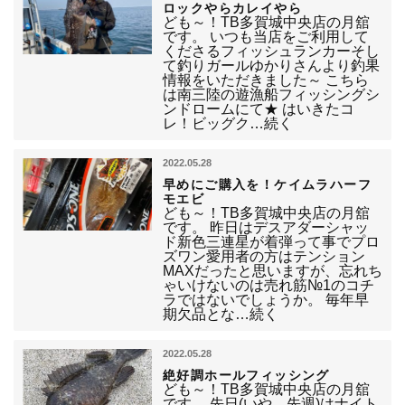
ロックやらカレイやら
ども～！TB多賀城中央店の月舘
です。 いつも当店をご利用して
くださるフィッシュランカーそし
て釣りガールゆかりさんより釣果
情報をいただきました～ こちら
は南三陸の遊漁船フィッシングシ
ンドロームにて★ はいきたコ
レ！ビッグク…続く
2022.05.28
早めにご購入を！ケイムラハーフ
モエビ
ども～！TB多賀城中央店の月舘
です。 昨日はデスアダーシャッ
ド新色三連星が着弾って事でプロ
ズワン愛用者の方はテンション
MAXだったと思いますが、忘れち
ゃいけないのは売れ筋№1のコチ
ラではないでしょうか。 毎年早
期欠品とな…続く
2022.05.28
絶好調ホールフィッシング
ども～！TB多賀城中央店の月舘
です。 先日(いや、先週)はナイト