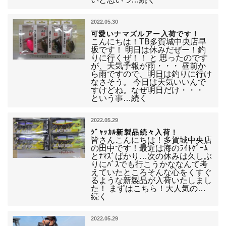
2022.05.30
可愛いナマズルアー入荷です！
こんにちは！TB多賀城中央店早
坂です！ 明日は休みだぜー！釣
りに行くぜ！！ と 思ったのです
が、天気予報が雨・・・ 昼前か
ら雨ですので、明日は釣りに行け
なさそう。 今日は天気いいんで
すけどね。なぜ明日だけ・・・
という事…続く
2022.05.29
ｼﾞｬｯｶﾙ新製品続々入荷！
皆さんこんにちは！多賀城中央店
の田中です！最近は海のﾗｲﾄｹﾞｰﾑ
とﾅﾏｽﾞばかり…次の休みは久しぶ
りにﾊﾞｽでも行こうかななんて考
えていたところそんな心をくすぐ
るような新製品が入荷いたしまし
た！ まずはこちら！大人気の…
続く
2022.05.29