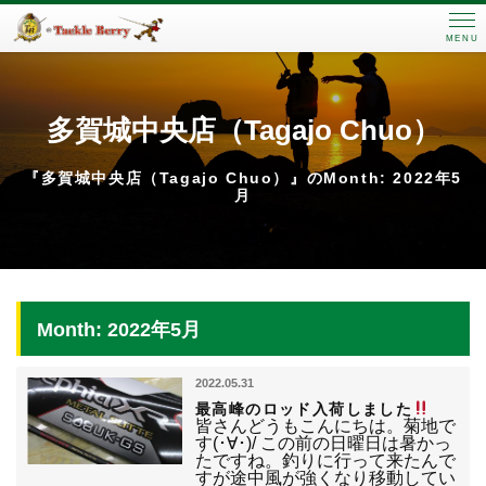
MENU
多賀城中央店（Tagajo Chuo）
『多賀城中央店（Tagajo Chuo）』のMonth: 2022年5
月
Month: 2022年5月
2022.05.31
最高峰のロッド入荷しました
皆さんどうもこんにちは。菊地で
す(･∀･)/ この前の日曜日は暑かっ
たですね。釣りに行って来たんで
すが途中風が強くなり移動してい