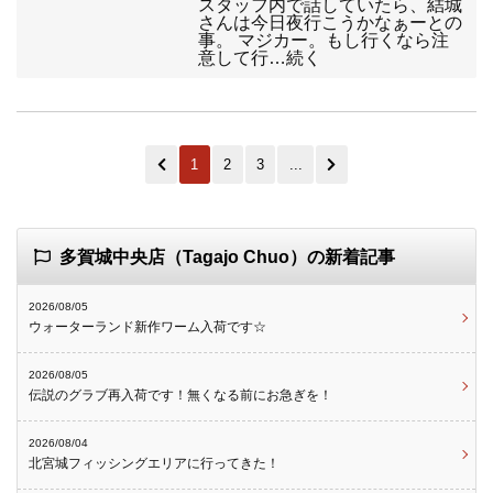
スタッフ内で話していたら、結城
さんは今日夜行こうかなぁーとの
事。 マジカー。もし行くなら注
意して行…続く
1
2
3
...
多賀城中央店（Tagajo Chuo）の新着記事
2026/08/05
ウォーターランド新作ワーム入荷です☆
2026/08/05
伝説のグラブ再入荷です！無くなる前にお急ぎを！
2026/08/04
北宮城フィッシングエリアに行ってきた！