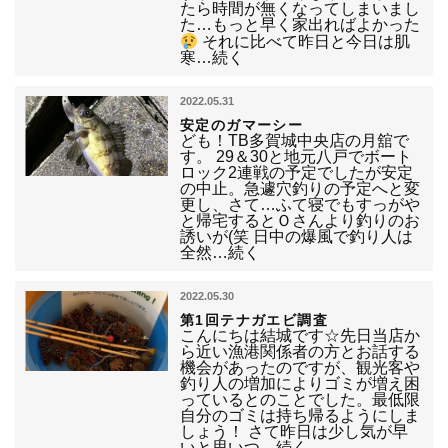
たら時間が無くなってしまいまし
た…もっと早く家出ればよかった
それに比べて昨日と今日は肌
寒…続く
2022.05.31
安定のガマーシー
ども！TB多賀城中央店の月舘で
す。 29＆30と地元八戸でボート
ロック2連戦の予定でしたが安定
の中止。急遽穴釣りの予定へと変
更し、さて…ふて寝でもすっがや
と帰宅するとＯさんより釣りのお
誘いが(笑 日中の爆風で釣り人は
全然…続く
2022.05.30
第1回テナガエビ調査
こんにちは結城です☆先日当店か
ら近い漁港関係者の方とお話する
機会があったのですが、観光客や
釣り人の増加によりゴミが増え困
っているとのことでした。最低限
自分のゴミは持ち帰るようにしま
しょう！ さて昨日は少し気が早
いと思いつ…続く