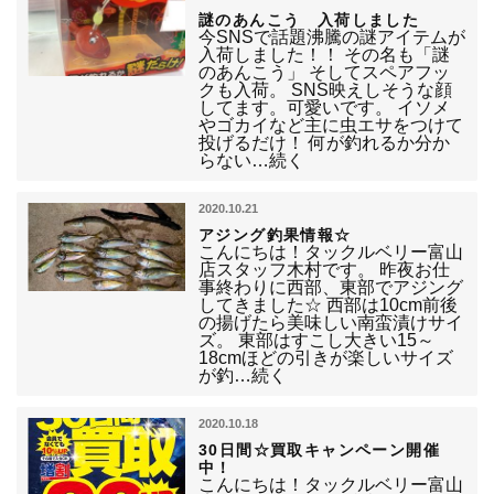
謎のあんこう 入荷しました
今SNSで話題沸騰の謎アイテムが
入荷しました！！ その名も「謎
のあんこう」 そしてスペアフッ
クも入荷。 SNS映えしそうな顔
してます。可愛いです。 イソメ
やゴカイなど主に虫エサをつけて
投げるだけ！ 何が釣れるか分か
らない…続く
2020.10.21
アジング釣果情報☆
こんにちは！タックルベリー富山
店スタッフ木村です。 昨夜お仕
事終わりに西部、東部でアジング
してきました☆ 西部は10cm前後
の揚げたら美味しい南蛮漬けサイ
ズ。 東部はすこし大きい15～
18cmほどの引きが楽しいサイズ
が釣…続く
2020.10.18
30日間☆買取キャンペーン開催
中！
こんにちは！タックルベリー富山