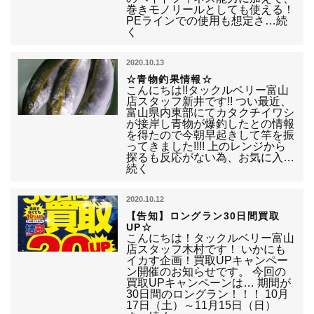
巻きモノリールとしても使える！
PEラインでの使用も想定さ…続
く
2020.10.13
☆青物釣果情報☆
こんにちは!!タックルベリー富山
店スタッフ新井です!! つい最近、
富山県内東部にてカタクチイワシ
が接岸し青物が爆釣したとの情報
を得たので今朝早起きして竿を振
ってきました!!!! 上のレンジから
探るも反応がない為、お気に入…
続く
2020.10.12
【告知】ロングラン30日間買取
UP☆
こんにちは！タックルベリー富山
店スタッフ木村です！ いかにも
イカす企画！買取UPキャンペー
ン開催のお知らせです。 今回の
買取UPキャンペーンは… 期間が
30日間のロングラン！！！ 10月
17日（土）～11月15日（日）