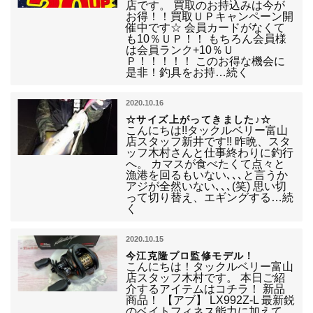
店です。 買取のお持込みは今が
お得！！買取ＵＰキャンペーン開
催中です☆ 会員カードがなくて
も10％ＵＰ！！ もちろん会員様
は会員ランク+10％Ｕ
Ｐ！！！！！ このお得な機会に
是非！釣具をお持…続く
2020.10.16
☆サイズ上がってきました♪☆
こんにちは!!タックルベリー富山
店スタッフ新井です!! 昨晩、スタ
ッフ木村さんと仕事終わりに釣行
へ。 カマスが食べたくて点々と
漁港を回るもいない､､､と言うか
アジが全然いない､､､(笑) 思い切
って切り替え、エギングする…続
く
2020.10.15
今江克隆プロ監修モデル！
こんにちは！タックルベリー富山
店スタッフ木村です。 本日ご紹
介するアイテムはコチラ！ 新品
商品！ 【アブ】 LX992Z-L 最新鋭
のベイトフィネス能力に加えて、