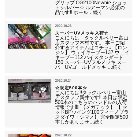
グリップ OG2100Newbie ショッ
トシルバー☆ ルアーマン必須の
品です!! ホール…続く
2020.10.26
スーパーUVメッキ入荷☆
こんにちは！タックルベリー富山
店スタッフ木村です。 本日ご紹
介するアイテムはコチラ↓ 【ロン
ジン】 ウェイキーブー137 ウェイ
キーブー112 ハイスタンダード
150 スーパーUVフルメッキ スー
パーUVゴールドメッキ …続く
2020.10.24
☆限定500本☆
こんにちは!!タックルベリー富山
店スタッフ新井です!! 本日は限定
500本のこちらのハンドルの入荷
情報です!!!! 【メガテック】 【 マ
ッドBPウイング100フィーノプラ
スダイワ・シマノ】 完全限定500
本しかありませ…続く
2020.10.22