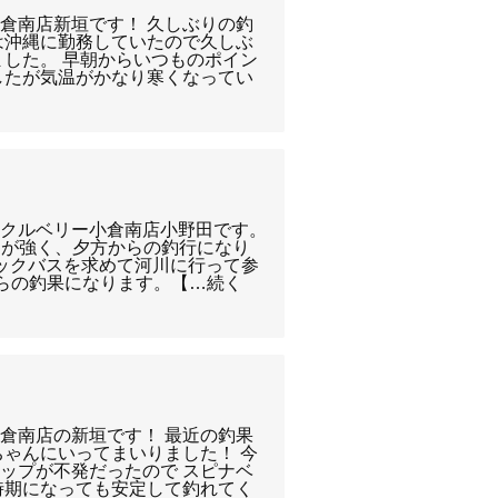
倉南店新垣です！ 久しぶりの釣
は沖縄に勤務していたので久しぶ
ました。 早朝からいつものポイン
したが気温がかなり寒くなってい
ックルベリー小倉南店小野田です。
差しが強く、夕方からの釣行になり
ラックバスを求めて河川に行って参
週からの釣果になります。【…続く
倉南店の新垣です！ 最近の釣果
ちゃんにいってまいりました！ 今
ップが不発だったので スピナベ
時期になっても安定して釣れてく