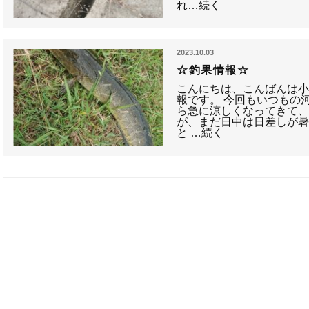
れ…続く
2023.10.03
☆釣果情報☆
こんにちは、こんばんは小
報です。 今回もいつもの
ら急に涼しくなってきて、
が、まだ日中は日差しが
と …続く