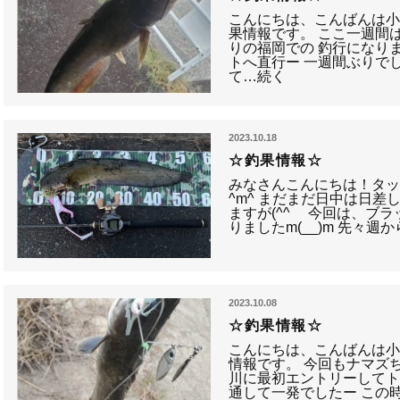
こんにちは、こんばんは小
果情報です。 ここ一週間
りの福岡での 釣行になり
トへ直行ー 一週間ぶりで
て…続く
2023.10.18
☆釣果情報☆
みなさんこんにちは！タ
^m^ まだまだ日中は日
ますが(^^ゞ 今回は、ブ
りましたm(__)m 先々
2023.10.08
☆釣果情報☆
こんにちは、こんばんは小
情報です。 今回もナマズ
川に最初エントリーしてト
通して一発でしたー この