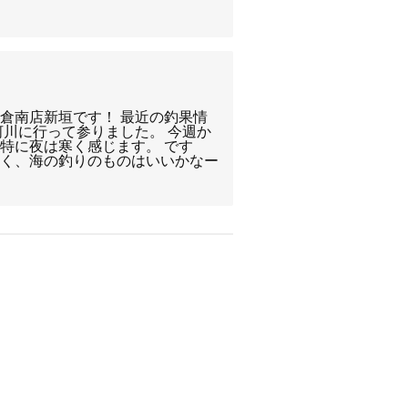
倉南店新垣です！ 最近の釣果情
河川に行って参りました。 今週か
特に夜は寒く感じます。 です
暑く、海の釣りのものはいいかなー