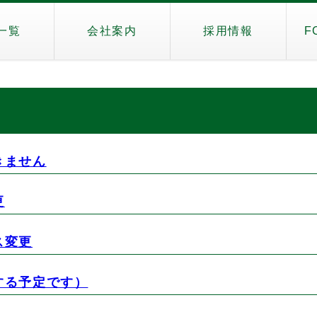
一覧
会社案内
採用情報
F
きません
更
ス変更
する予定です）