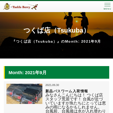
MENU
つくば店（Tsukuba）
『つくば店（Tsukuba）』のMonth: 2021年9月
Month: 2021年9月
2021.09.30
新品バスワーム入荷情報
みなさんこんにちは！ つくば店
スタッフ荒居です！ 台風が近づ
いていますが魚たちにとっては恵
みの雨になるかもしれません。
台風前、台風後は水が入れ替わり