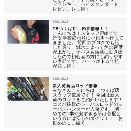
フランキー、ハイスタンダード、
レビン、レ…続く
2021.09.17
TBつくば店、釣果情報！！
こんにちは！スタッフ戸崎です
(^^)/ 学校終わりに小貝川へ行って
きました。 前回のブログでも話
した通り、減水によって魚の密度
が上がり、子バスも活発に動き出
したので初心者の方にも釣りやす
い季節です。 ハードボトムで杭
が並…続く
2021.09.16
新入荷新品ロッド情報
みなさんこんにちは！ つくば店
スタッフ荒居です！ 今回は新入
荷のロッドをご紹介いたします！
コスパ抜群のシーバスロッドのシ
ーバスハンターが入荷です。 初
めての1本や安すぎる竿は心配と
いう方には安心のダイワ！！ お
勧めの１…続く