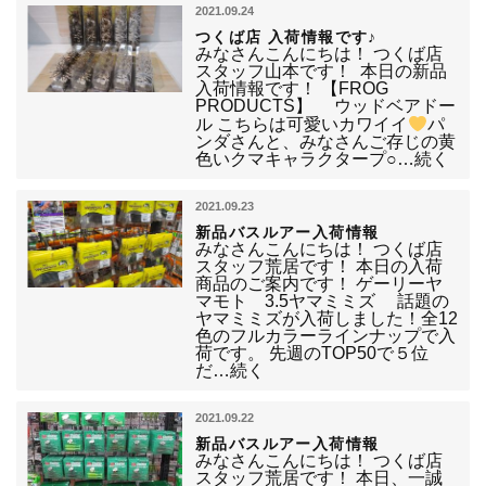
2021.09.24
つくば店 入荷情報です♪
みなさんこんにちは！ つくば店
スタッフ山本です！ 本日の新品
入荷情報です！ 【FROG
PRODUCTS】 ウッドベアドー
ル こちらは可愛いカワイイ
パ
ンダさんと、みなさんご存じの黄
色いクマキャラクタープ○…続く
2021.09.23
新品バスルアー入荷情報
みなさんこんにちは！ つくば店
スタッフ荒居です！ 本日の入荷
商品のご案内です！ ゲーリーヤ
マモト 3.5ヤマミミズ 話題の
ヤマミミズが入荷しました！全12
色のフルカラーラインナップで入
荷です。 先週のTOP50で５位
だ…続く
2021.09.22
新品バスルアー入荷情報
みなさんこんにちは！ つくば店
スタッフ荒居です！ 本日、一誠