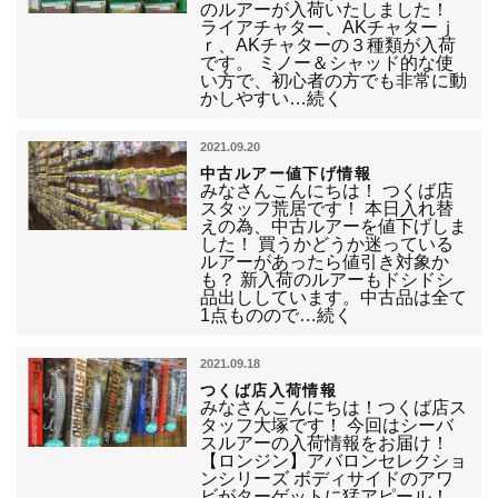
のルアーが入荷いたしました！
ライアチャター、AKチャターｊ
ｒ、AKチャターの３種類が入荷
です。 ミノー＆シャッド的な使
い方で、初心者の方でも非常に動
かしやすい…続く
2021.09.20
中古ルアー値下げ情報
みなさんこんにちは！ つくば店
スタッフ荒居です！ 本日入れ替
えの為、中古ルアーを値下げしま
した！ 買うかどうか迷っている
ルアーがあったら値引き対象か
も？ 新入荷のルアーもドシドシ
品出ししています。中古品は全て
1点ものので…続く
2021.09.18
つくば店入荷情報
みなさんこんにちは！つくば店ス
タッフ大塚です！ 今回はシーバ
スルアーの入荷情報をお届け！
【ロンジン】アバロンセレクショ
ンシリーズ ボディサイドのアワ
ビがターゲットに猛アピール！