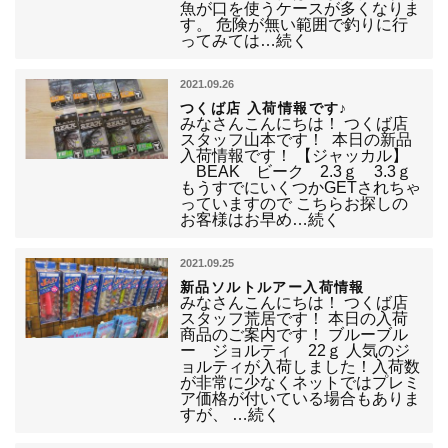
魚が口を使うケースが多くなりま
す。 危険が無い範囲で釣りに行
ってみては…続く
2021.09.26
つくば店 入荷情報です♪
みなさんこんにちは！ つくば店
スタッフ山本です！ 本日の新品
入荷情報です！ 【ジャッカル】
BEAK ビーク 2.3ｇ 3.3ｇ
もうすでにいくつかGETされちゃ
っていますので こちらお探しの
お客様はお早め…続く
2021.09.25
新品ソルトルアー入荷情報
みなさんこんにちは！ つくば店
スタッフ荒居です！ 本日の入荷
商品のご案内です！ ブルーブル
ー ジョルティ 22ｇ 人気のジ
ョルティが入荷しました！入荷数
が非常に少なくネットではプレミ
ア価格が付いている場合もありま
すが、 …続く