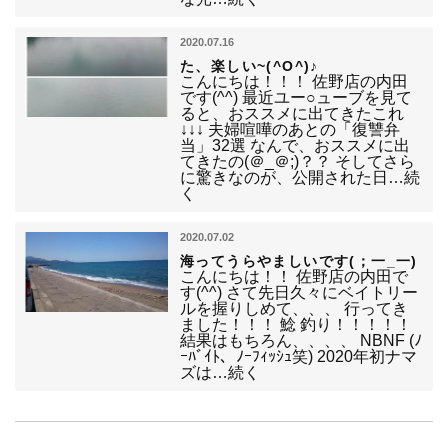
2020.07.16
た、楽しい~(^O^)♪
こんにちは！！！ 佐野店の内田
です(^^) 最近ユー○ューブを見て
ると、おススメに出てきたこれ
↓↓↓ 夫婦喧嘩のあとの「復讐弁
当」32選 なんで、おススメに出
てきたの(＠_＠;)？？ そしてさら
に驚きなのが、公開された日…続
く
2020.07.02
海ってうらやましいです(；一_一)
こんにちは！！ 佐野店の内田で
す(^^) さて先日久々にベイトリー
ルを握りしめて、、、 行ってき
ました！！！ 鯰 釣り！！！！！
結果はもちろん、、、、 NBNF (ﾉ
ｰﾊﾞｲﾄ、ﾉｰﾌｨｯｼｭ笑) 2020年初ナマ
ズは…続く