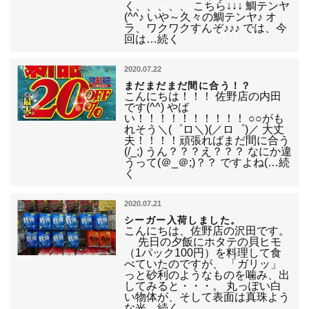
く、、、、、 こちら↓↓↓ 鯛テンヤ
(^^♪ いや～久々の鯛テンヤ♪ オ
ラ、ワクワクすんぞ♪♪♪ では、今
回は…続く
2020.07.22
まだまだまだ間に合う！？
こんにちは！！！ 佐野店の内田
です(^^) やば
い！！！！！！！！！！ ○○がも
れそう＼(゜ロ＼)(／ロ゜)／ 大丈
夫！！！！頑張ればまだ間に合う
(/_;) うん？？？え？？？ なにか違
うって(＠_＠;)？？ ですよね(…続
く
2020.07.21
シーガー入荷しました。
こんにちは、佐野店の沢田です。
先日の夕飯にホタテの貝ヒモ
（1パック100円）を料理して食
べていたのですが、 「ガリッ」
っと砂利のようなものを噛み、出
してみると・・・。 丸っぽい白
い物体が、そして表面は真珠よう
な光…続く