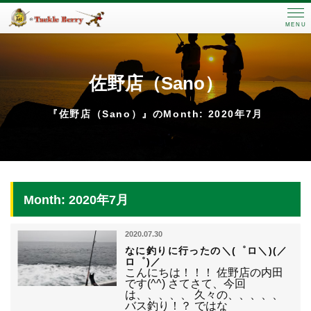
MENU
佐野店（Sano）
『佐野店（Sano）』のMonth: 2020年7月
Month: 2020年7月
2020.07.30
なに釣りに行ったの＼(゜ロ＼)(／
ロ゜)／
こんにちは！！！ 佐野店の内田
です(^^) さてさて、今回
は、、、、、 久々の、、、、、
バス釣り！？ ではな