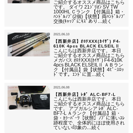
ご紹介するオススメ商品はこちら
です。 ダイワ 21ｼﾞﾘｵﾝ SV TW
1000HL Ｃランク 【付属品】箱・
ﾊﾝﾄﾞﾙﾉﾌﾞ(2個)【状態】両ﾊﾝﾄﾞﾙﾉﾌﾞ
交換(ｷｬｯﾌﾟにｷｽﾞあり…続く
2021.06.10
【西新井店】ｵﾛﾁXXX(ｶｲｻﾞ) F4-
610K 4pcs BLACK ELSEILⅡ
こんにちは西新井店です。 本日
ご紹介するオススメ商品はこちら
メガバス ｵﾛﾁXXX(ｶｲｻﾞ) F4-610K
4pcs BLACK ELSEILⅡ ＡＢラン
ク 【付属品】袋【状態】4ﾋﾟｰｽﾛｯ
ﾄﾞです。ｴﾝﾄﾞに置…続く
2021.06.08
【西新井店】ﾚﾎﾞ ALC-BF7-L
こんにちは西新井店です。 本日
ご紹介するオススメ商品はこちら
です。 アブガルシア ﾚﾎﾞ ALC-
BF7-L Ａランク 【付属品】箱・
袋・ｶﾗｰﾊﾟｰﾂ【状態】ﾉﾌﾞに薄いｽﾚ
跡程度で、全体的にほぼ使用され
ていない印象の…続く