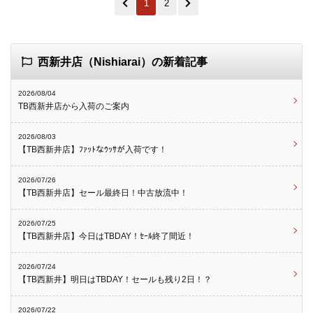
1
2
西新井店（Nishiarai）の新着記事
2026/08/04
TB西新井店から入荷のご案内
2026/08/03
【TB西新井店】ﾌｧｯﾄなｳｯｻが入荷です！
2026/07/26
【TB西新井店】セール最終日！中古放流中！
2026/07/25
【TB西新井店】今日はTBDAY！ｾｰﾙ終了間近！
2026/07/24
【TB西新井】明日はTBDAY！セールも残り2日！？
2026/07/22