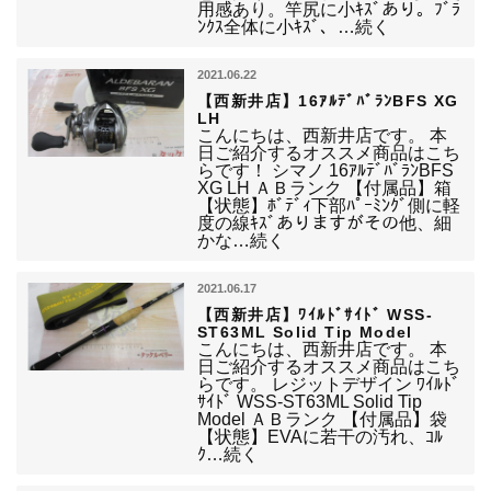
用感あり。竿尻に小ｷｽﾞあり。ﾌﾞﾗ
ﾝｸｽ全体に小ｷｽﾞ、…続く
2021.06.22
【西新井店】16ｱﾙﾃﾞﾊﾞﾗﾝBFS XG
LH
こんにちは、西新井店です。 本
日ご紹介するオススメ商品はこち
らです！ シマノ 16ｱﾙﾃﾞﾊﾞﾗﾝBFS
XG LH ＡＢランク 【付属品】箱
【状態】ﾎﾞﾃﾞｨ下部ﾊﾟｰﾐﾝｸﾞ側に軽
度の線ｷｽﾞありますがその他、細
かな…続く
2021.06.17
【西新井店】ﾜｲﾙﾄﾞｻｲﾄﾞ WSS-
ST63ML Solid Tip Model
こんにちは、西新井店です。 本
日ご紹介するオススメ商品はこち
らです。 レジットデザイン ﾜｲﾙﾄﾞ
ｻｲﾄﾞ WSS-ST63ML Solid Tip
Model ＡＢランク 【付属品】袋
【状態】EVAに若干の汚れ、ｺﾙ
ｸ…続く