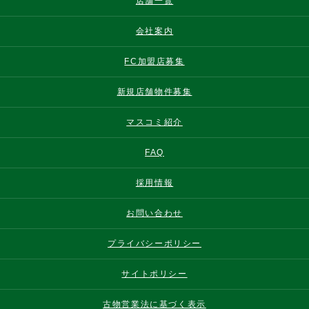
店舗一覧
会社案内
FC加盟店募集
新規店舗物件募集
マスコミ紹介
FAQ
採用情報
お問い合わせ
プライバシーポリシー
サイトポリシー
古物営業法に基づく表示