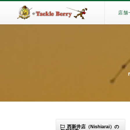
店舗
『
西新井店（Nishiarai）の