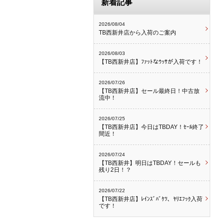
新着記事
2026/08/04
TB西新井店から入荷のご案内
2026/08/03
【TB西新井店】ﾌｧｯﾄなｳｯｻが入荷です！
2026/07/26
【TB西新井店】セール最終日！中古放
流中！
2026/07/25
【TB西新井店】今日はTBDAY！ｾｰﾙ終了
間近！
2026/07/24
【TB西新井】明日はTBDAY！セールも
残り2日！？
2026/07/22
【TB西新井店】ﾚｲﾝｽﾞﾊﾞｹﾂ、ﾔﾘｴﾌｯｸ入荷
です！