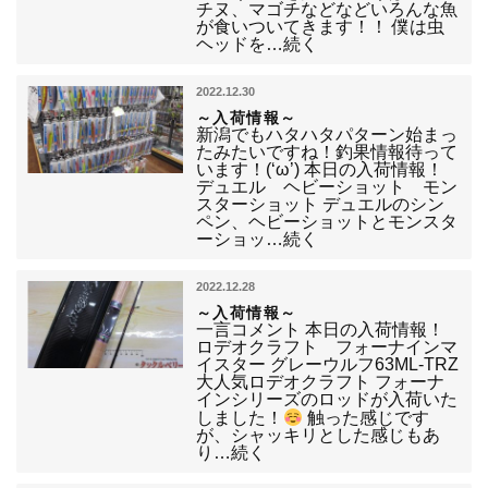
チヌ、マゴチなどなどいろんな魚
が食いついてきます！！ 僕は虫
ヘッドを…続く
2022.12.30
～入荷情報～
新潟でもハタハタパターン始まっ
たみたいですね！釣果情報待って
います！(‘ω’) 本日の入荷情報！
デュエル ヘビーショット モン
スターショット デュエルのシン
ペン、ヘビーショットとモンスタ
ーショッ…続く
2022.12.28
～入荷情報～
一言コメント 本日の入荷情報！
ロデオクラフト フォーナインマ
イスター グレーウルフ63ML-TRZ
大人気ロデオクラフト フォーナ
インシリーズのロッドが入荷いた
しました！
触った感じです
が、シャッキリとした感じもあ
り…続く