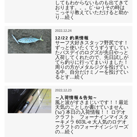
してもわからないものも出てきて
おります。。。(;´･ω･) その時は
こっそり教えていただけると助か
り…続く
2022.12.24
12/22 釣果情報
サーフ大好きスタッフ野尻です！
ずっと使いたくてうずうずしてい
たバスデイのログズが先日やっと
入荷してくれたので、先日試しが
てら釣りに行ってまいりました！
周りの方がメタルジグを投げてい
る中、自分だけミノーを投げてい
るとす…続く
2022.12.23
～入荷情報＆告知～
風と波がすさまじいです！！最近
天気のことしか書けていません
(‘ω’) 本日の入荷情報！！ ロデオ
クラフト フォーナインマイスタ
ーキメラ 603L-e 大人気のロデオ
クラフトのフォーナインシリーズ
の…続く