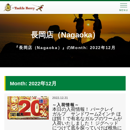
MENU
長岡店（Nagaoka）
『長岡店（Nagaoka）』のMonth: 2022年12月
Month: 2022年12月
2022.12.31
～入荷情報～
本日の入荷情報！ バークレイ
ガルプ サンドワーム2インチ ほ
ぼ餌！で有名なガルプのワームが
入荷いたしました！ ジグヘッド
につけて底を探っていけば根魚に