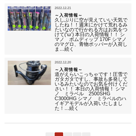
2022.12.21
～入荷情報～
久しぶりに空が見えていい天気で
したね！！週末にかけて荒れるみ
たいなので行かれる方はお気をつ
けて(‘ω’) 本日の入荷情報！！ シ
マノ ボムディップ 170F シマノ
のマグロ、青物ポッパーが入荷し
ま…続く
2022.12.20
～入荷情報～
道がえらいこっちゃです！圧雪で
ガタガタですし、事故も多発して
いるみたいなのでお気を付けくだ
さい！！ 本日の入荷情報！ シマ
ノ ミラベル 2500SHG
C3000HG シマノ ミラベルのハ
イギアモデルが入荷いたしまし
た！…続く