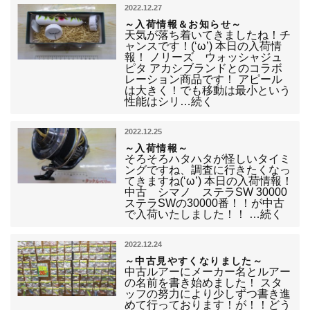
2022.12.27
～入荷情報＆お知らせ～
天気が落ち着いてきましたね！チ
ャンスです！(‘ω’) 本日の入荷情
報！ ノリーズ ウォッシャジュ
ピタ アカシブランドとのコラボ
レーション商品です！ アピール
は大きく！でも移動は最小という
性能はシリ…続く
2022.12.25
～入荷情報～
そろそろハタハタが怪しいタイミ
ングですね、調査に行きたくなっ
てきますね(‘ω’) 本日の入荷情報！
中古 シマノ ステラSW 30000
ステラSWの30000番！！が中古
で入荷いたしました！！ …続く
2022.12.24
～中古見やすくなりました～
中古ルアーにメーカー名とルアー
の名前を書き始めました！ スタ
ッフの努力により少しずつ書き進
めて行っております！が！！どう