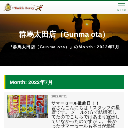
MENU
群馬太田店（Gunma ota）
『群馬太田店（Gunma ota）』のMonth: 2022年7月
Month: 2022年7月
2022.07.31
サマーセール最終日！！
皆さんこんにちは！スタッフの星
野です。 メールの方で結構流し
てたのでこちらではあまり宣伝し
ていなかったのですが…。 長か
ったサマーセールも本日が最終