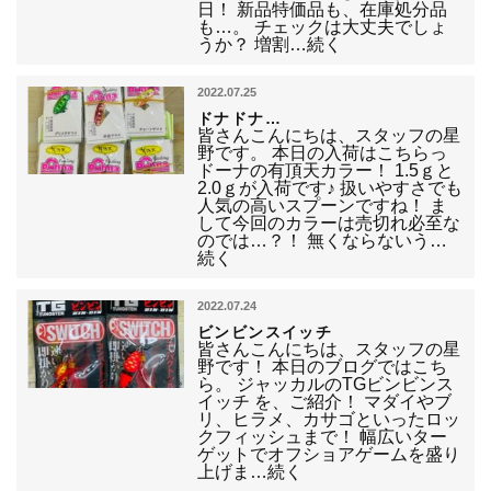
日！ 新品特価品も、在庫処分品
も…。 チェックは大丈夫でしょ
うか？ 増割…続く
2022.07.25
ドナドナ…
皆さんこんにちは、スタッフの星
野です。 本日の入荷はこちらっ
ドーナの有頂天カラー！ 1.5ｇと
2.0ｇが入荷です♪ 扱いやすさでも
人気の高いスプーンですね！ ま
して今回のカラーは売切れ必至な
のでは…？！ 無くならないう…
続く
2022.07.24
ビンビンスイッチ
皆さんこんにちは、スタッフの星
野です！ 本日のブログではこち
ら。 ジャッカルのTGビンビンス
イッチ を、ご紹介！ マダイやブ
リ、ヒラメ、カサゴといったロッ
クフィッシュまで！ 幅広いター
ゲットでオフショアゲームを盛り
上げま…続く