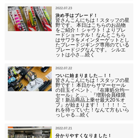
2022.07.23
決め手はブレード！
皆さんこんにちは！スタッフの星
野です。 本日はこちらのお品物
をご紹介！ シャウト！よりブレ
ードショーテル！ なんとこちら
はサワラをメインターゲットとし
たブレードジギング専用のている
ブレードジグなんです。 シルエ
ットは小さ…続く
2022.07.22
ついに始まりました…！！
皆さんこんにちは！スタッフの星
野です！ 本日からサマーセール
の目玉イベント、『在庫処分均一
セール』と…。 『増割会員様限
定！新品商品上乗せ最大20％オ
フ』が始まります！ ！！！！ こ
れを待っていた！なんて方もいら
っしゃる…続く
2022.07.21
分かりやすくなりました！