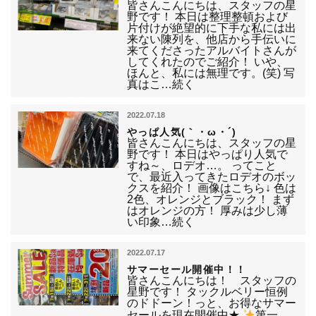
皆さんこんにちは、スタッフの星
野です！ 本日は整理整頓および
片付けが絶望的に下手な私には出
来ない陳列を、他店から手伝いに
来てくださったアルバイトさんが
してくれたのでご紹介！ いや、
ほんと、私には無理です。(笑) 写
真はこ…続く
2022.07.18
やっぱ人気(｀・ω・´)
皆さんこんにちは、スタッフの星
野です！ 本日はやっぱり人気で
すね～、ロデオ…。 ってこと
で、最近入ってきたロデオのボッ
クスを紹介！ 画像はこちら↓ 色は
2色、オレンジとブラック！ まず
はオレンジの方！ 厚みは少し薄
い印象…続く
2022.07.17
サマーセール開催中！！
皆さんこんにちは！ スタッフの
星野です！ タックルベリー恒例
のドドーン！っと、お得なサマー
セールを現在開催中★
第一