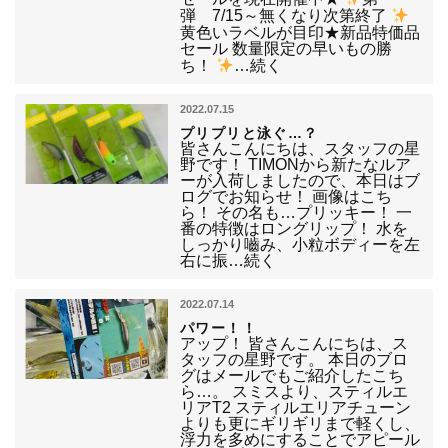
弾 7/15～無くなり次第終了
黄色いラベルが目印★新品特価品
セール 数量限定の早いもの勝
ち！
…続く
2022.07.15
プリプリと泳ぐ…？
皆さんこんにちは、スタッフの星
野です！ TIMONから新たなルア
ーが入荷しましたので、本日はブ
ログでお知らせ！ 画像はこち
ら！ その名も…プリッキー！ 一
番の特徴はロングリップ！ 水を
しっかり嚙み、小粒ボディーを左
右に振…続く
2022.07.14
パワー！！
アップ！ 皆さんこんにちは、ス
タッフの星野です。 本日のブロ
グはメールでもご紹介したこち
ら…。 スミスより、スティルエ
リアT2 スティルエリアチューン
よりも更にギリギリまで軽くし、
浮力を多めにすることでアピール