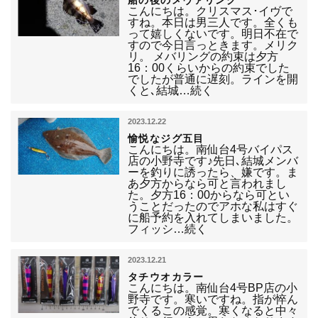
船の後のメヴァリング
こんにちは。クリスマス･イヴで
すね。本日は男三人です。全くも
って嬉しくないです。明日不在で
すので今日言っときます。メリク
リ。 メバリングの約束は夕方
16：00くらいからの約束でした
でしたが普通に遅刻。ラインを開
くと､結城…続く
2023.12.22
愉悦なジグ五目
こんにちは。南仙台4号バイパス
店の小野寺です♪先日､結城メンバ
ーを釣りに誘ったら、嫌です。ま
あ夕方からなら可と言われまし
た。夕方16：00からなら可とい
うことだったのでアホな私はすぐ
に船予約を入れてしまいました。
フィッシ…続く
2023.12.21
タチウオカラー
こんにちは。南仙台4号BP店の小
野寺です。寒いですね。指が悴ん
でくるこの感覚。寒くなると中々