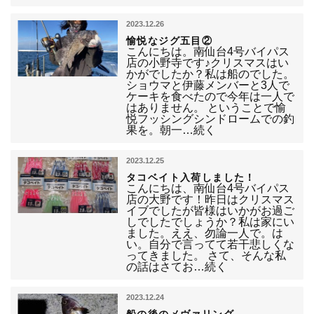
2023.12.26
愉悦なジグ五目②
こんにちは。南仙台4号バイパス
店の小野寺です♪クリスマスはい
かがでしたか？私は船のでした。
ショウマと伊藤メンバーと3人で
ケーキを食べたので今年は一人で
はありません。 ということで愉
悦フッシングシンドロームでの釣
果を。朝一…続く
2023.12.25
タコベイト入荷しました！
こんにちは、南仙台4号バイパス
店の大野です！昨日はクリスマス
イブでしたが皆様はいかがお過ご
しでしたでしょうか？私は家にい
ました。ええ、勿論一人で。は
い。自分で言ってて若干悲しくな
ってきました。 さて、そんな私
の話はさてお…続く
2023.12.24