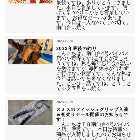
最後ですね。ありがとうござまし
た。本日も営業しています。 明
けて早々の1日からも営業してい
ます。 お得なセールがありま
す。今日は一人なのでこの辺で。
南仙台…続く
2023.12.30
2023年最後の釣り
こんにちは。南仙台4号バイパス
店の小野寺です♪忘年会が楽しそ
うですね。私も毎年忘年会の誘い
を受けますが､毎回休みが合わず
に行けない状態です。そんな私は
今年は誘いすら来なくなりまし
た。どいひー話ですね。とうこと
でジグ五目を…続く
2023.12.29
スミスのフィッシュグリップ入荷
＆初売りセール開催のお知らせで
す！
こんにちはＴＢ南仙台4号バイパ
ス店、伊藤です。 本日は待望の
商品が入荷しましたのでお知らせ
です！ スミス イージーフィッ