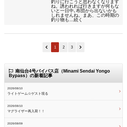
釣りに行こうと思わなくなります
ね。誘われれば行きますが何もな
いと一日中､布団から出ないかも
しれませんね。まあ、この時期の
釣り物も…続く
1
2
3
南仙台4号バイパス店（Minami Sendai Yongo
Bypass）の新着記事
2026/08/10
ライトゲーム☆ゲスト現る
2026/08/10
マグライザー再入荷！！
2026/08/09