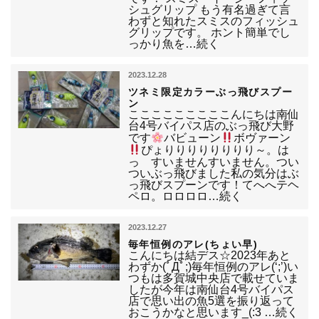
シュグリップ もう有名過ぎて言
わずと知れたスミスのフィッシュ
グリップです。 ホント簡単でし
っかり魚を…続く
2023.12.28
ツネミ限定カラーぶっ飛びスプー
ン
こここここここここんにちは南仙
台4号バイパス店のぶっ飛び大野
です
バビューン
ボヴァーン
ぴょりりりりりりりり～。は
っ すいませんすいません。つい
ついぶっ飛びました私の気分はぶ
っ飛びスプーンです！てへへテヘ
ペロ。ロロロロ…続く
2023.12.27
毎年恒例のアレ(ちょい早)
こんにちは結デス☆2023年あと
わずか(ﾟДﾟ;)毎年恒例のアレ(‘;’)い
つもは多賀城中央店で載せていま
したが今年は南仙台4号バイパス
店で思い出の魚5選を振り返って
おこうかなと思います_(:3 …続く