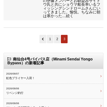
の伊藤メンバーとお馴染みサイト
ウ氏と共にショウマ船長率いるフ
ィッシングシンドロームさんにい
ってきました。愉悦。ちなみに朝
は寒かった…続く
1
2
3
南仙台4号バイパス店（Minami Sendai Yongo
Bypass）の新着記事
2026/08/07
虹色プライヤー入荷！
2026/08/06
リベンジ釣行
2026/08/06