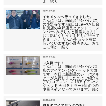
ま…続く
2023.12.06
イカメタルへ行ってきました。
こんにちは。南仙台4号バイパス
の小野寺です♪先日は､みやぎ仙台
加茂店の今野店長とアンドゥーメ
ンバー､みぽりんと慶漁丸さんに
お世話になりイカを釣りに行って
きました。 なんかチョット横に
傾いていますね小野寺さん。おで
こに何か…続く
2023.12.04
IJ入荷です！
こんにちは、南仙台4号バイパス
店のアイアン･ジグ・ヘッド大野
です！本日は新製品のシーバスル
アーが入荷しましたのでご紹介を
(*‘∀‘) コアマン IJ-16アイアンジ
グヘッド 今回各カラー2個ずつの
少量入荷となっております…続く
2023.12.03
強風のデイアジングのあと