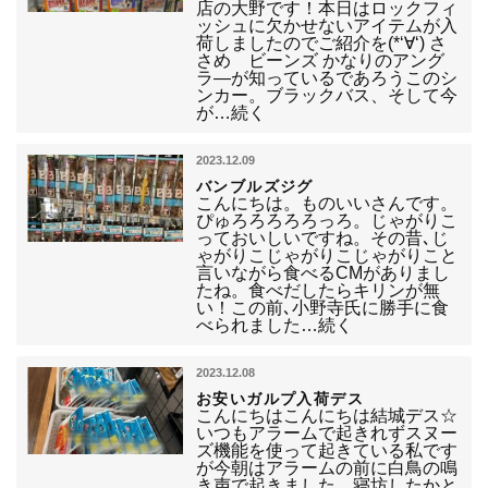
店の大野です！本日はロックフィ
ッシュに欠かせないアイテムが入
荷しましたのでご紹介を(*‘∀‘) さ
さめ ビーンズ かなりのアング
ラ―が知っているであろうこのシ
ンカー。ブラックバス、そして今
が…続く
2023.12.09
バンブルズジグ
こんにちは。ものいいさんです。
ぴゅろろろろろっろ。じゃがりこ
っておいしいですね。その昔､じ
ゃがりこじゃがりこじゃがりこと
言いながら食べるCMがありまし
たね。食べだしたらキリンが無
い！この前､小野寺氏に勝手に食
べられました…続く
2023.12.08
お安いガルプ入荷デス
こんにちはこんにちは結城デス☆
いつもアラームで起きれずスヌー
ズ機能を使って起きている私です
が今朝はアラームの前に白鳥の鳴
き声で起きました。寝坊したかと