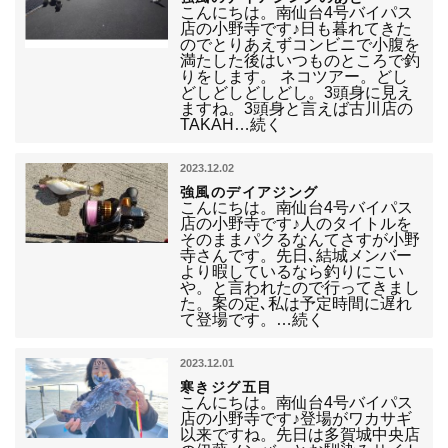
こんにちは。南仙台4号バイパス
店の小野寺です♪日も暮れてきた
のでとりあえずコンビニで小腹を
満たした後はいつものところで釣
りをします。 ネコツアー。どし
どしどしどしどし。3頭身に見え
ますね。3頭身と言えば古川店の
TAKAH…続く
2023.12.02
強風のデイアジング
こんにちは。南仙台4号バイパス
店の小野寺です♪人のタイトルを
そのままパクるなんてさすが小野
寺さんです。先日､結城メンバー
より暇しているなら釣りにこい
や。と言われたので行ってきまし
た。案の定､私は予定時間に遅れ
て登場です。…続く
2023.12.01
寒きジグ五目
こんにちは。南仙台4号バイパス
店の小野寺です♪登場がワカサギ
以来ですね。先日は多賀城中央店