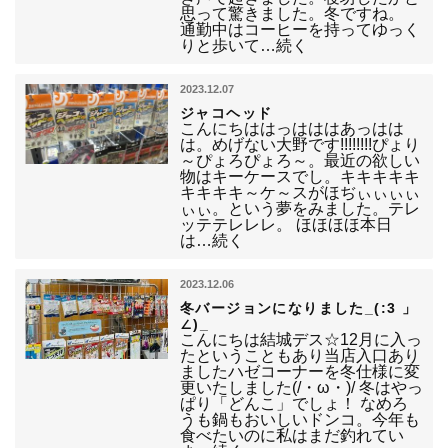
思って驚きました。冬ですね。
通勤中はコーヒーを持ってゆっく
りと歩いて…続く
2023.12.07
ジャコヘッド
こんにちははっはははあっはは
は。めげない大野です!!!!!!!!ぴょり
～ぴょろぴょろ～。最近の欲しい
物はキーケースでし。キキキキキ
キキキキ～ケ～スがほぢぃぃぃぃ
ぃぃ。という夢をみました。テレ
ッテテレレレ。 ほほほほ本日
は…続く
2023.12.06
冬バージョンになりました_(:3 」
∠)_
こんにちは結城デス☆12月に入っ
たということもあり当店入口あり
ましたハゼコーナーを冬仕様に変
更いたしました(/・ω・)/ 冬はやっ
ぱり「どんこ」でしょ！ なめろ
うも鍋もおいしいドンコ。今年も
食べたいのに私はまだ釣れてい