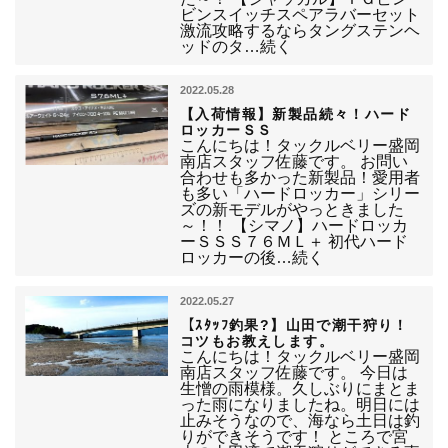
ビンスイッチスペアラバーセット
激流攻略するならタングステンヘ
ッドのタ…続く
2022.05.28
【入荷情報】新製品続々！ハード
ロッカーＳＳ
こんにちは！タックルベリー盛岡
南店スタッフ佐藤です。 お問い
合わせも多かった新製品！愛用者
も多い「ハードロッカー」シリー
ズの新モデルがやっときました
～！！ 【シマノ】ハードロッカ
ーＳＳＳ７６ＭＬ＋ 初代ハード
ロッカーの後…続く
2022.05.27
【ｽﾀｯﾌ釣果?】山田で潮干狩り！
コツもお教えします。
こんにちは！タックルベリー盛岡
南店スタッフ佐藤です。 今日は
生憎の雨模様。久しぶりにまとま
った雨になりましたね。明日には
止みそうなので、海なら土日は釣
りができそうです！ ところで宮