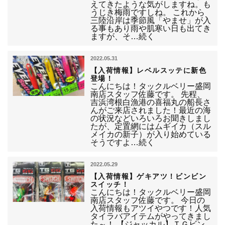
えてきたような気がしますね。も
うじき梅雨ですしね。 これから
三陸沿岸は季節風「やませ」が入
る事もあり雨や肌寒い日も出てき
ますが、そ…続く
2022.05.31
【入荷情報】レベルスッテに新色
登場！
こんにちは！タックルベリー盛岡
南店スタッフ佐藤です。 先程、
吉浜湾根白漁港の喜福丸の船長さ
んがご来店されました！最近の海
の状況などいろいろお聞きしまし
たが、定置網にはムギイカ（スル
メイカの新子）が入り始めている
そうですよ…続く
2022.05.29
【入荷情報】ゲキアツ！ビンビン
スイッチ！
こんにちは！タックルベリー盛岡
南店スタッフ佐藤です。 今日の
入荷情報もアツイやつです！人気
タイラバアイテムがやってきまし
た～！ 【ジャッカル】ＴＧビン