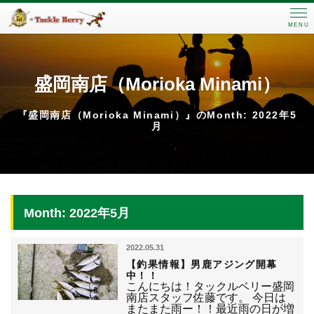
MENU
盛岡南店（Morioka Minami）
『盛岡南店（Morioka Minami）』のMonth: 2022年5
月
Month: 2022年5月
2022.05.31
【釣果情報】男鹿アジング開幕
中！！
こんにちは！タックルベリー盛岡
南店スタッフ佐藤です。 今日は
またまた雨ー！！最近雨の日が増