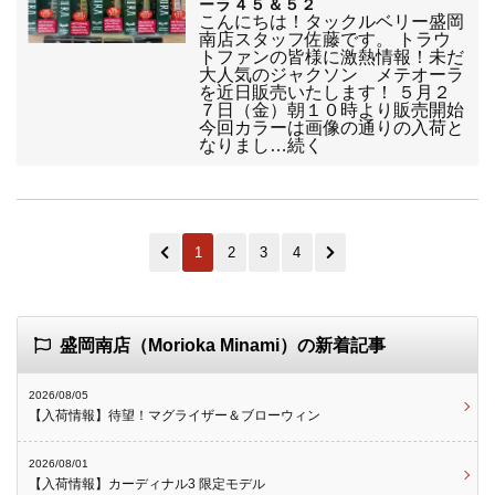
ーラ４５＆５２
こんにちは！タックルベリー盛岡
南店スタッフ佐藤です。 トラウ
トファンの皆様に激熱情報！未だ
大人気のジャクソン メテオーラ
を近日販売いたします！ ５月２
７日（金）朝１０時より販売開始
今回カラーは画像の通りの入荷と
なりまし…続く
1
2
3
4
盛岡南店（Morioka Minami）の新着記事
2026/08/05
【入荷情報】待望！マグライザー＆ブローウィン
2026/08/01
【入荷情報】カーディナル3 限定モデル