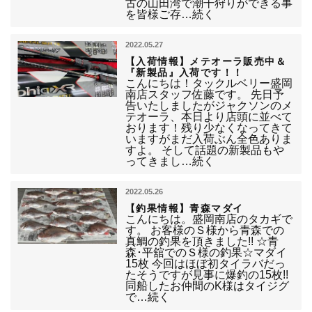
古の山田湾で潮干狩りができる事
を皆様ご存…続く
2022.05.27
【入荷情報】メテオーラ販売中＆
『新製品』入荷です！！
こんにちは！タックルベリー盛岡
南店スタッフ佐藤です。 先日予
告いたしましたがジャクソンのメ
テオーラ、本日より店頭に並べて
おります！残り少なくなってきて
いますがまだ入荷ぶん全色ありま
すよ。 そして話題の新製品もや
ってきまし…続く
2022.05.26
【釣果情報】青森マダイ
こんにちは。盛岡南店のタカギで
す。 お客様のＳ様から青森での
真鯛の釣果を頂きました!! ☆青
森･平舘でのＳ様の釣果☆マダイ
15枚 今回はほぼ初タイラバだっ
たそうですが見事に爆釣の15枚!!
同船したお仲間のK様はタイジグ
で…続く