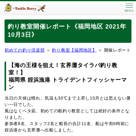
MENU
釣り教室開催レポート《福岡地区 2021年
10月3日》
初めての釣り倶楽部
＞
釣り教室【福岡地区】
＞ 開催レポート
【
海の王様を狙え！玄界灘タイラバ釣り教
室！】
福岡県
姪浜漁港 トライデントフィッシャーマ
ン
当日の天候は晴れ、気温も30℃まで上昇し10月とは思えない暑
い一日でした。
風はなくベタ凪、初めての船釣り教室としては絶好の条件とな
りました。
参加者8名、スタッフ2名と船長の合計11名、船は午前6時前に
姪浜港から玄界灘へ出船しました。