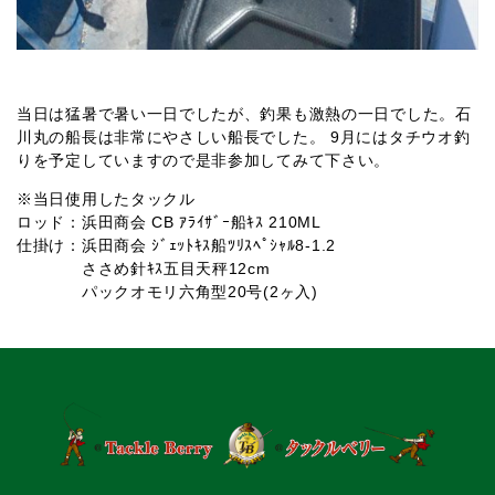
当日は猛暑で暑い一日でしたが、釣果も激熱の一日でした。石
川丸の船長は非常にやさしい船長でした。 9月にはタチウオ釣
りを予定していますので是非参加してみて下さい。
※当日使用したタックル
ロッド：浜田商会 CB ｱﾗｲｻﾞｰ船ｷｽ 210ML
仕掛け：浜田商会 ｼﾞｪｯﾄｷｽ船ﾂﾘｽﾍﾟｼｬﾙ8-1.2
ささめ針ｷｽ五目天秤12cm
パックオモリ六角型20号(2ヶ入)