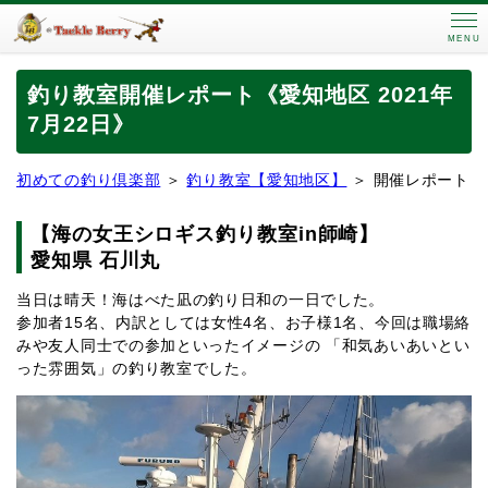
MENU
釣り教室開催レポート《愛知地区 2021年
7月22日》
初めての釣り倶楽部
＞
釣り教室【愛知地区】
＞ 開催レポート
【
海の女王シロギス釣り教室in師崎
】
愛知
県 石川丸
当日は晴天！海はべた凪の釣り日和の一日でした。
参加者15名、内訳としては女性4名、お子様1名、今回は職場絡
みや友人同士での参加といったイメージの 「和気あいあいとい
った雰囲気」の釣り教室でした。