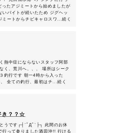
調だったアジミートから始めましたが
ないバイトが続いたため ジグヘッ
ミートからチビキャロスワ...続く
全く熱中症にならないスタッフ阿部
なく、荒川へ、、、 場所はシーク
３釣行です 朝一4時から入った
、 全ての釣行、最初はチ...続く
好き？？☆
うです┌┤´ﾟДﾟ`├┐ 此間のお休
行って参りました酒田沖!! 行ける