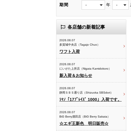
期間
年
各店舗の新着記事
2026.08.07
多賀城中央店（Tagajo Chuo）
ワフト入荷
2026.08.07
にいがた上所店（Nigata Kamidokoro）
新入荷＆お知らせ
2026.08.07
静岡ＳＢＳ通り店（Shizuoka SBSdori）
ｼﾏﾉ「17ﾌﾟﾚｲｽﾞ 1000」入荷です。
2026.08.07
BiG Berry酒田店（BiG Berry Sakata）
☆エギ王新色 明日販売☆