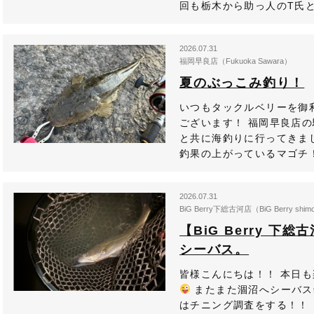
回も栃木から助っ人のT氏と
2026.07.31
福岡早良店（Fukuoka Sawara）
夏のぶっこみ釣り！
いつもタックルベリーを御
ございます！ 福岡早良店
と共に海釣りに行ってきま
釣果の上がっているマゴチ！
2026.07.31
BiG Berry下総古河店（BiG Berry shim
【BiG Berry 
シーバス。
皆様こんにちは！！ 本日
またまた涸沼へシーバス
はチニング調査をする！！ 