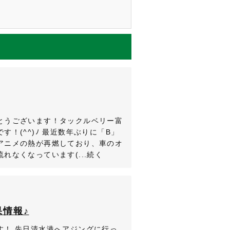
とうございます！タックルベリー富
！(^^)ﾉ 最近数年ぶりに「B」
アニメの熱が再燃しており、車のオ
れなくなっています(...続く
情報♪
す！ 先日清水港へアジングに行っ