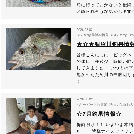
時に行っておかないと後悔
と怒られそうな気がしますが
2026.08.02
BiG Berry 常陸神栖店 （BiG Berry Hita
★☆★涸沼川釣果情
皆様こんにちは！ビッグベ
の休日、午後少し時間が取
してきました！ いつもの
無かったため川の中腹辺りま
く
2026.08.02
ベリーパーク in 鹿留（Berry Park in Sh
☆7月釣果情報☆
梅雨明け！！ いよいよ本
た！！ 皆様ナイスフィッシ