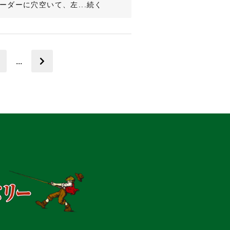
ダーに穴空いて、左...続く
...