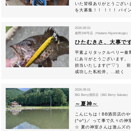
いた皆様ありがとうござい
を大募集！！ ！！！ パイン
2026.08.01
秦野246号店（Hadano Niyonrokugo）
ひたむきさ、大事で
平素よりタックルベリー秦
にありがとうございます。
担当いたします(*’▽’)
成功した私松井。...続く
2026.08.01
BiG Berry酒田店（BiG Berry Sakata）
～夏神～
こんにちは！BB酒田店のやつ
(^o^)／ って事で久々
☆ 夏の神室さんは激ムズの