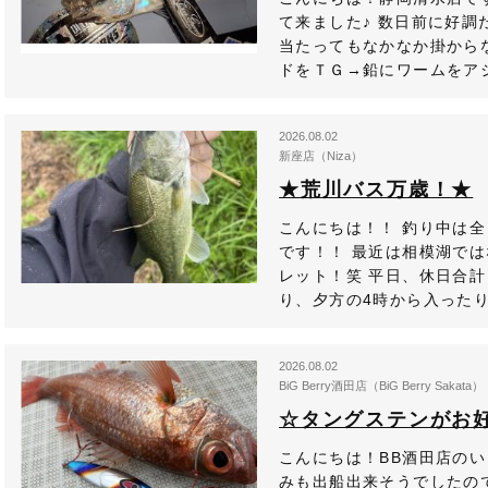
て来ました♪ 数日前に好
当たってもなかなか掛から
ドをＴＧ→鉛にワームをアジ
2026.08.02
新座店（Niza）
★荒川バス万歳！★
こんにちは！！ 釣り中は
です！！ 最近は相模湖では
レット！笑 平日、休日合計
り、夕方の4時から入ったり
2026.08.02
BiG Berry酒田店（BiG Berry Sakata）
☆タングステンがお
こんにちは！BB酒田店のいと
みも出船出来そうでしたので