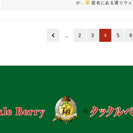
が…
題名にある通りウェー
...
2
3
4
5
6