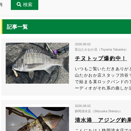
検索
月
記事一覧
2026.08.02
富山たかおか店（Toyama Takaoka）
チヌトップ爆釣中！
いつもご覧いただきありが
山たかおか店スタッフ渋谷です
で始まる某ロックバンドの
ーディオがそれ系の曲しか流
2026.08.02
静岡清水店（Shizuoka Shimizu）
清水港 アジング釣果
こんにちは！静岡清水店で