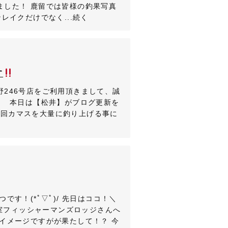
ました！ 鹿留では皆様の釣果写真
レイクだけでなく...続く
す
野246号店をご利用頂きまして、誠
 本日は【松井】がブログ更新を
 前回カマスを大量に釣り上げる事に
です！(*ﾟ▽ﾟ)/ 先日はココ！＼
の神室フィッシャーマンズロッジさんへ
イメージですがが果たして！？ 今