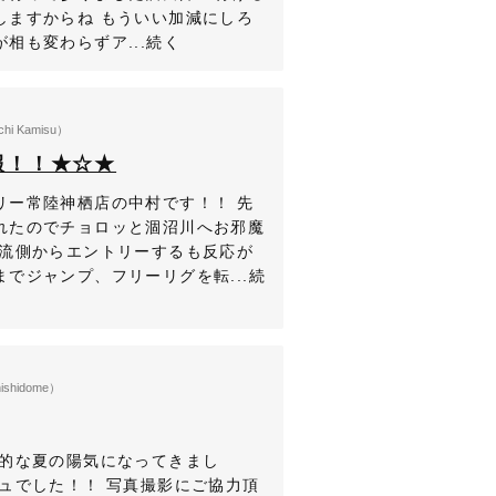
しますからね もういい加減にしろ
相も変わらずア...続く
chi Kamisu）
報！！★☆★
リー常陸神栖店の中村です！！ 先
れたのでチョロッと涸沼川へお邪魔
下流側からエントリーするも反応が
でジャンプ、フリーリグを転...続
ishidome）
格的な夏の陽気になってきまし
ュでした！！ 写真撮影にご協力頂