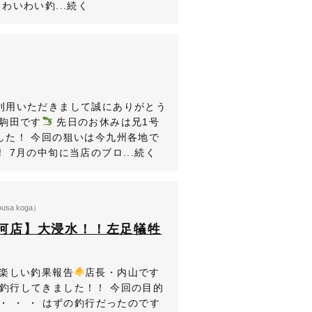
わいわい釣...続く
利用いただきまして誠にありがとう
の駒田です
先日のお休みは兄1号
した！ 今回の狙いは今九州各地で
 7月の中旬に当店のブロ...続く
ousa koga）
下総古河店】大浸水！！左足犠牲
も楽しい釣果報告
店長・内山です
釣行してきました！！ 今回の目的
・ ・ ・ はずの釣行だったのです