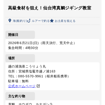
高級食材を狙え！仙台湾真鯛ジギング教室
海(船釣り)
ルアーで釣る
お土産を狙える
開催日
2026年6月21日(日)（雨天決行、荒天中止）
集合時間：4時30分
場所
越の浦漁港こうりょう丸
住所：宮城県塩竈市越ノ浦163
TEL：080-5570-9961（桜井船長携帯）
駐車場：無料
公式ホームページ
主な釣り物
真鯛、ホウボウ、カナガシラ