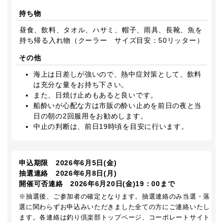
持ち物
昼食、飲料、タオル、ハサミ、帽子、雨具、長靴、魚を
持ち帰る入れ物（クーラー サイズ目安：50リッター）
その他
海上は日差しが強いので、熱中症対策として、飲料
は充分な量をお持ち下さい。
また、日焼け止めもあると良いです。
船酔いが心配な方は市販の酔い止めを前日の夜と当
日の朝の2回服用をお勧めします。
中止の判断は、前日19時頃を目安に行います。
申込期限 2026年6月5日(金)
抽選連絡 2026年6月8日(月)
開催可否連絡 2026年6月20日(金)19：00まで
※抽選後、ご参加者の確定となります。抽選連絡のみ当選・落
選に関わらずお申込みいただきました全ての方にご連絡いたし
ます。各連絡は釣り倶楽部トップページ、コーポレートサイト