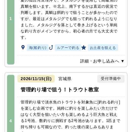
夏の仙台湾亘理沖で、メタルジグを使用して高級魚の
真鯛を狙います。※北上、南下するかは直近の状況で
判断します。真鯛は餌釣りで狙うことが多かったので
1
すが、最近はメタルジグでも狙って釣れるようになり
ました。メタルジグを落として巻き上げるという単純
な釣り方がメインですから、初心者の方でも大丈夫で
す。
海(船釣り)
ルアーで釣る
お土産を狙える
詳細・お申し込みへ ▼
2026/11/15(日)
宮城県
受付準備中
管理釣り場で狙う！トラウト教室
管理釣り場で淡水魚のトラウトを対象魚に[釣れる釣り]
を楽しむ企画です。純粋に釣りを楽しみたい方だけで
はなく大型を狙いたい方も楽しめるよう巨大魚と戦え
4
る1号池、数釣りに挑戦する2号池があります。1匹まで
持ち帰りも可能なので、釣った後の楽しみもありま