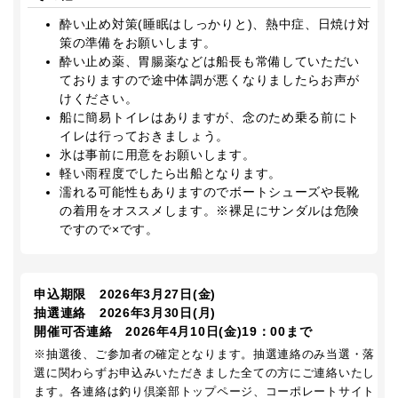
酔い止め対策(睡眠はしっかりと)、熱中症、日焼け対
策の準備をお願いします。
酔い止め薬、胃腸薬などは船長も常備していただい
ておりますので途中体調が悪くなりましたらお声が
けください。
船に簡易トイレはありますが、念のため乗る前にト
イレは行っておきましょう。
氷は事前に用意をお願いします。
軽い雨程度でしたら出船となります。
濡れる可能性もありますのでボートシューズや長靴
の着用をオススメします。※裸足にサンダルは危険
ですので×です。
申込期限 2026年3月27日(金)
抽選連絡 2026年3月30日(月)
開催可否連絡 2026年4月10日(金)19：00まで
※抽選後、ご参加者の確定となります。抽選連絡のみ当選・落
選に関わらずお申込みいただきました全ての方にご連絡いたし
ます。各連絡は釣り倶楽部トップページ、コーポレートサイト