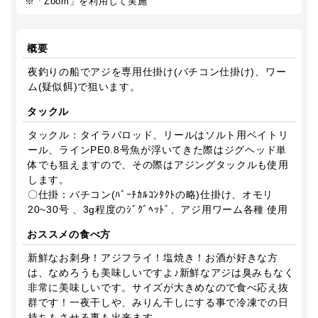
※「Zoom」を利用して実施
概要
夜釣りの船でアジを専用仕掛け(バチコン仕掛け)、ワー
ム(疑似餌)で狙います。
タックル
タックル：タイラバロッド、リールはソルト用ベイトリ
ール、ラインPE0.8号魚が浮いてきた際はジグヘッド単
体でも狙えますので、その際はアジングタックルも使用
します。
〇仕掛：バチコン(ﾊﾞｰﾁｶﾙｺﾝﾀｸﾄの略)仕掛け、オモリ
20~30号 、3g程度のｼﾞｸﾞﾍｯﾄﾞ、アジ用ワーム各種 使用
おススメの食べ方
新鮮なお刺身！アジフライ！塩焼き！お酒が好きな方
は、なめろうも美味しいですよ♪新鮮なアジは臭みもなく
非常に美味しいです。サイズが大きめなので食べ応え抜
群です！一夜干しや、みりん干しにする事で冷凍での日
持ちもさせる事も出来ます。