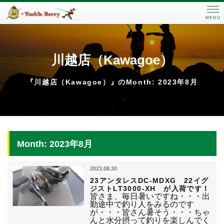
MENU
川越店（Kawagoe）
『川越店（Kawagoe）』のMonth: 2023年8月
Month: 2023年8月
2023.08.30
23アンタレスDC-MDXG 22イグ
ジストLT3000-XH が入荷です！
皆さま、毎日暑いですね・・・出
勤途中で釣り人をみるのです
が・・・皆さん暑そう・・・ちゃ
んと水分摂って釣りを楽しんでく