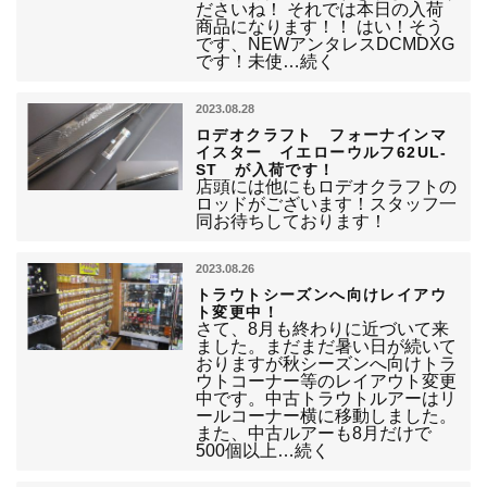
ださいね！ それでは本日の入荷
商品になります！！ はい！そう
です、NEWアンタレスDCMDXG
です！未使…続く
2023.08.28
ロデオクラフト フォーナインマ
イスター イエローウルフ62UL-
ST が入荷です！
店頭には他にもロデオクラフトの
ロッドがございます！スタッフ一
同お待ちしております！
2023.08.26
トラウトシーズンへ向けレイアウ
ト変更中！
さて、8月も終わりに近づいて来
ました。まだまだ暑い日が続いて
おりますが秋シーズンへ向けトラ
ウトコーナー等のレイアウト変更
中です。中古トラウトルアーはリ
ールコーナー横に移動しました。
また、中古ルアーも8月だけで
500個以上…続く