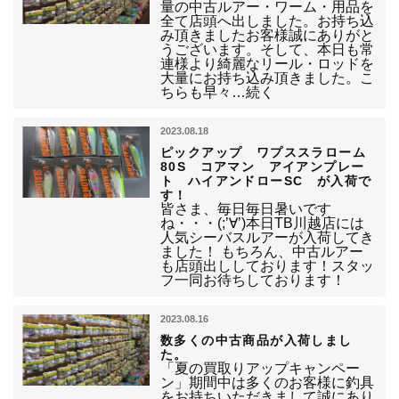
量の中古ルアー・ワーム・用品を
全て店頭へ出しました。お持ち込
み頂きましたお客様誠にありがと
うございます。そして、本日も常
連様より綺麗なリール・ロッドを
大量にお持ち込み頂きました。こ
ちらも早々…続く
2023.08.18
ピックアップ ワプススラローム
80S コアマン アイアンプレー
ト ハイアンドローSC が入荷で
す！
皆さま、毎日毎日暑いです
ね・・・(;’∀’)本日TB川越店には
人気シーバスルアーが入荷してき
ました！ もちろん、中古ルアー
も店頭出ししております！スタッ
フ一同お待ちしております！
2023.08.16
数多くの中古商品が入荷しまし
た。
「夏の買取りアップキャンペー
ン」期間中は多くのお客様に釣具
をお持ちいただきまして誠にあり