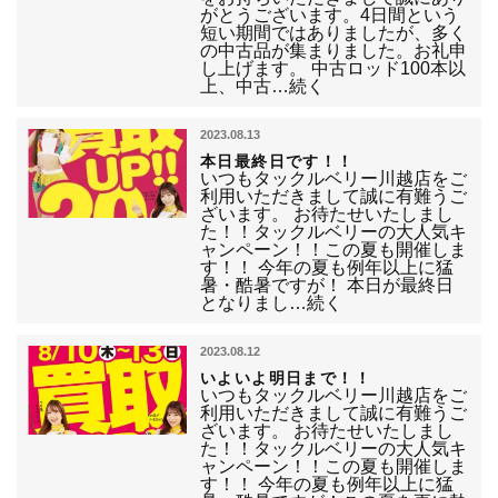
がとうございます。4日間という
短い期間ではありましたが、多く
の中古品が集まりました。お礼申
し上げます。 中古ロッド100本以
上、中古…続く
2023.08.13
本日最終日です！！
いつもタックルベリー川越店をご
利用いただきまして誠に有難うご
ざいます。 お待たせいたしまし
た！！タックルベリーの大人気キ
ャンペーン！！この夏も開催しま
す！！ 今年の夏も例年以上に猛
暑・酷暑ですが！ 本日が最終日
となりまし…続く
2023.08.12
いよいよ明日まで！！
いつもタックルベリー川越店をご
利用いただきまして誠に有難うご
ざいます。 お待たせいたしまし
た！！タックルベリーの大人気キ
ャンペーン！！この夏も開催しま
す！！ 今年の夏も例年以上に猛