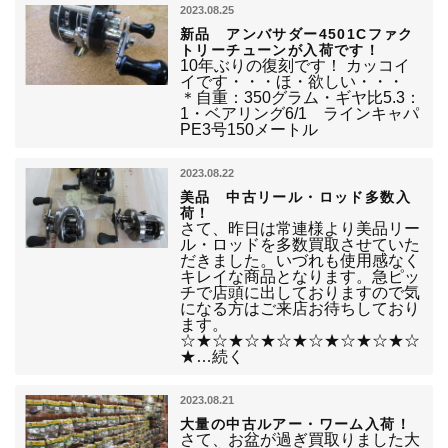
2023.08.25
新品 アンバサダー4501Cファク
トリーチューンが入荷です！
10年ぶりの復刻です！ カッコイ
イです・・・ほ・欲しい・・・
＊自重：350グラム・ギヤ比5.3：
1・ベアリング6/1 ラインキャパ
PE3号150メートル
2023.08.22
美品 中古リール・ロッド多数入
荷！
さて、昨日は常連様より美品リー
ル・ロッドを多数買取させていた
だきました。いづれも使用感なく
キレイな商品となります。急ピッ
チで店頭に出しておりますので気
になる方はご来店お待ちしており
ます。
☆★☆★☆★☆★☆★☆★☆★☆
★…続く
2023.08.21
大量の中古ルアー・ワーム入荷！
さて、お盆が過ぎ買取りました大