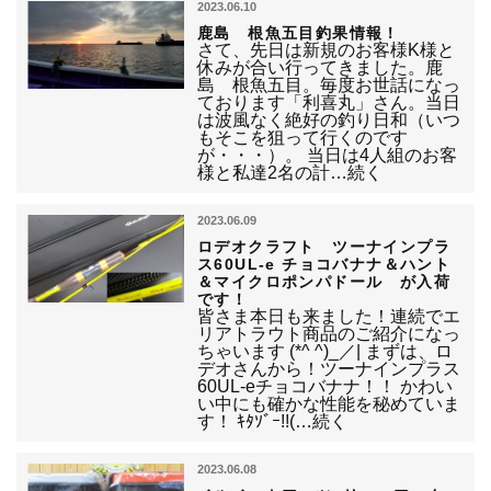
2023.06.10
鹿島 根魚五目釣果情報！
さて、先日は新規のお客様K様と
休みが合い行ってきました。鹿
島 根魚五目。毎度お世話になっ
ております「利喜丸」さん。当日
は波風なく絶好の釣り日和（いつ
もそこを狙って行くのです
が・・・）。 当日は4人組のお客
様と私達2名の計…続く
2023.06.09
ロデオクラフト ツーナインプラ
ス60UL-e チョコバナナ＆ハント
＆マイクロポンパドール が入荷
です！
皆さま本日も来ました！連続でエ
リアトラウト商品のご紹介になっ
ちゃいます (*^ ^)_／| まずは、ロ
デオさんから！ツーナインプラス
60UL-eチョコバナナ！！ かわい
い中にも確かな性能を秘めていま
す！ ｷﾀｿﾞｰ!!(…続く
2023.06.08