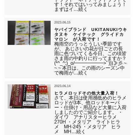
す！それではいってみましょう！
まずはイ…続く
2023.06.15
ヤバイブランド UKITANUKIウキ
タヌキ ケイテック グライドカ
マロン が入荷です！
梅雨空のうっとうしい季節です
が、 あじさいの花が日ごとの長
雨に色づいてくる今日、この頃皆
さま雨の中釣りに行ってますか？
(*^_^;)_o/━━━━━━>ﾟ)))≫彡 ~
~ ~ 本日は、この雨のシーズン中
で梅雨が…続く
2023.06.14
ヒラメロッドその他大量入荷！
さて、本日は使用感低めのヒラメ
ロッドが3本、他ロッドキーパ
ー・仕掛け・用品など大量に入荷
しましたのでご紹介します。 ・
ダイワ アナリスターヒラメ
270H ・メタリア ライトヒラ
メ MH-245 ・メタリア ヒラ
メ MH…続く