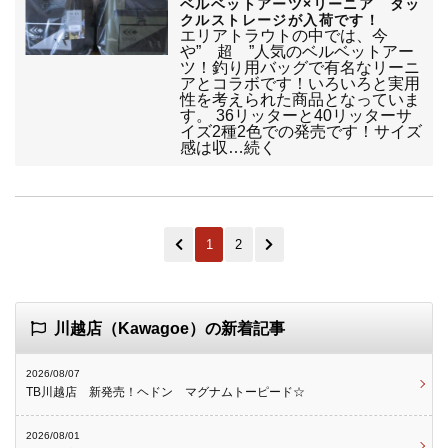
ベルベットアーツ×リーニア タッ
クルストレージが入荷です！
エリアトラウトの中では、今
や” 超 ”人気のベルベットアー
ツ！釣り用バッグで有名なリーニ
アとコラボです！いろいろと実用
性を考えられた商品となっていま
す。 36リッターと40リッターサ
イズ2種2色での発売です！サイズ
感は収…続く
1
2
川越店（Kawagoe）の新着記事
2026/08/07
TB川越店 新発売！ヘドン マグナムトーピード☆
2026/08/01