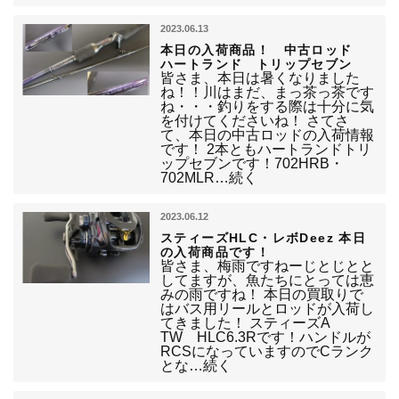
2023.06.13
本日の入荷商品！ 中古ロッド
ハートランド トリップセブン
皆さま、本日は暑くなりました
ね！！川はまだ、まっ茶っ茶です
ね・・・釣りをする際は十分に気
を付けてくださいね！ さてさ
て、本日の中古ロッドの入荷情報
です！ 2本ともハートランドトリ
ップセブンです！702HRB・
702MLR…続く
2023.06.12
スティーズHLC・レボDeez 本日
の入荷商品です！
皆さま、梅雨ですねーじとじとと
してますが、魚たちにとっては恵
みの雨ですね！ 本日の買取りで
はバス用リールとロッドが入荷し
てきました！ スティーズA
TW HLC6.3Rです！ハンドルが
RCSになっていますのでCランク
とな…続く