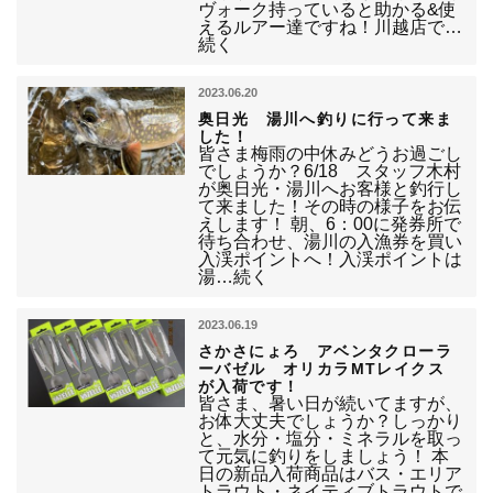
ヴォーク持っていると助かる&使
えるルアー達ですね！川越店で…
続く
2023.06.20
奥日光 湯川へ釣りに行って来ま
した！
皆さま梅雨の中休みどうお過ごし
でしょうか？6/18 スタッフ木村
が奥日光・湯川へお客様と釣行し
て来ました！その時の様子をお伝
えします！ 朝、6：00に発券所で
待ち合わせ、湯川の入漁券を買い
入渓ポイントへ！入渓ポイントは
湯…続く
2023.06.19
さかさにょろ アベンタクローラ
ーバゼル オリカラMTレイクス
が入荷です！
皆さま、暑い日が続いてますが、
お体大丈夫でしょうか？しっかり
と、水分・塩分・ミネラルを取っ
て元気に釣りをしましょう！ 本
日の新品入荷商品はバス・エリア
トラウト・ネイティブトラウトで