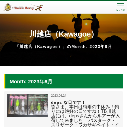
MENU
川越店（Kawagoe）
『川越店（Kawagoe）』のMonth: 2023年6月
Month: 2023年6月
2023.06.24
deps な日です！
皆さま、本日は梅雨の中休み！釣
りには絶好の日ですね！TB川越
店には、depsさんからルアーが入
荷して来ました！ バスターク・
スリザーク・ワカサギベイト・イ