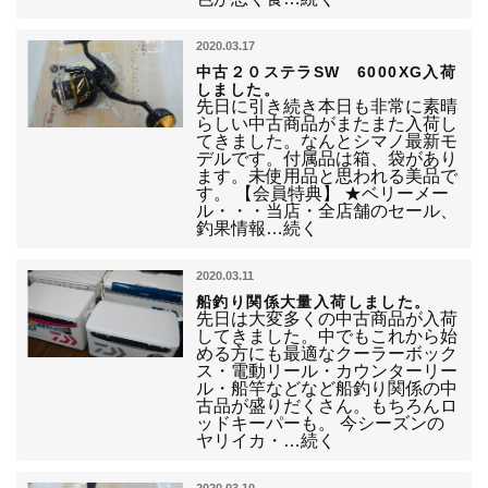
2020.03.17
中古２０ステラSW 6000XG入荷
しました。
先日に引き続き本日も非常に素晴
らしい中古商品がまたまた入荷し
てきました。なんとシマノ最新モ
デルです。付属品は箱、袋があり
ます。未使用品と思われる美品で
す。 【会員特典】 ★ベリーメー
ル・・・当店・全店舗のセール、
釣果情報…続く
2020.03.11
船釣り関係大量入荷しました。
先日は大変多くの中古商品が入荷
してきました。中でもこれから始
める方にも最適なクーラーボック
ス・電動リール・カウンターリー
ル・船竿などなど船釣り関係の中
古品が盛りだくさん。もちろんロ
ッドキーパーも。 今シーズンの
ヤリイカ・…続く