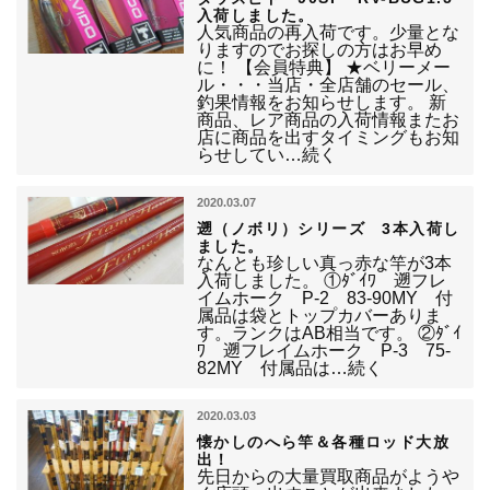
入荷しました。
人気商品の再入荷です。少量とな
りますのでお探しの方はお早め
に！ 【会員特典】 ★ベリーメー
ル・・・当店・全店舗のセール、
釣果情報をお知らせします。 新
商品、レア商品の入荷情報またお
店に商品を出すタイミングもお知
らせしてい…続く
2020.03.07
遡（ノボリ）シリーズ 3本入荷し
ました。
なんとも珍しい真っ赤な竿が3本
入荷しました。 ①ﾀﾞｲﾜ 遡フレ
イムホーク P-2 83-90MY 付
属品は袋とトップカバーありま
す。ランクはAB相当です。 ②ﾀﾞｲ
ﾜ 遡フレイムホーク P-3 75-
82MY 付属品は…続く
2020.03.03
懐かしのへら竿＆各種ロッド大放
出！
先日からの大量買取商品がようや