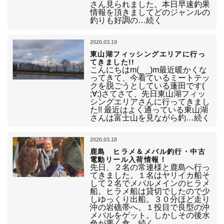
さん見られました。本日早速釣果
情報を頂きましてどのジャンルの
釣りも好調の…続く
2020.03.19
東山湖フィッシングエリアに行っ
てきました!!
こんにちはm(_ _)m最近暖かくな
ってきて、今着ているミートテッ
クを脱ごうとしている蓬田です(
;∀;)さてさて、先日東山湖フィッ
シングエリアさんに行ってきまし
た!! 最近はよく通っている東山湖
さんは富士山を見ながら釣…続く
2020.03.18
鹿島 ヒラメ＆メバル釣行・中古
電動リール入荷情報！
先日、２名の常連様と鹿島へ行っ
てきました。１名はヤリイカ船そ
して２名でメバルメインのヒラメ
船。ヒラメ船は貸切でしたので少
しゆっくり出船。３０分ほど走り
沖の岩礁帯へ。１投目で良型の沖
メバルをゲット。しかしその後水
色が悪く食…続く