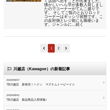
く店頭へ出すことが出来ました。
懐かしいへら竿が多数入荷しまし
たのでコーナーがてんこ盛りで
す。 そしてご覧のとおりロッド
コーナーはギッシリ状態です。こ
の反対側とレジ前にも御座いま
す。ジャンルに…続く
1
2
川越店（Kawagoe）の新着記事
2026/08/07
TB川越店 新発売！ヘドン マグナムトーピード☆
2026/08/01
TB川越店 新品商品入荷情報♪