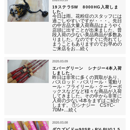
2020.03.10
19ステラSW 8000HG入荷しま
した。
今日は雨。花粉症のスタッフには
過ごしやすいですが・・・。先日
の中古品大量入荷商品はようやく
店頭に出すことが出来ました。普
段入荷の少ない美品商品が多数あ
りました。なのですぐに売れてし
まうこともありますのでお早めの
ご来店をお…続く
2020.03.09
エバーグリーン シナジー4本入荷
しました。
昨日は非常に多くの買取があり、
バスロッド・バスリール・電動リ
ール・フライリール・クーラーボ
ックスなどなど様々な商品が入荷
してきました。その中から非常に
入荷の少ない4本をまずはご紹介
します。 ①シナジー CSYC-
70M+…続く
2020.03.08
ダウズビドー90SP・RV-BUG1.5