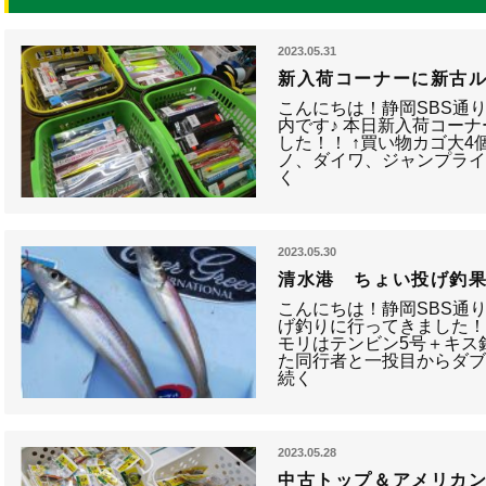
2023.05.31
新入荷コーナーに新古
こんにちは！静岡SBS通
内です♪ 本日新入荷コーナ
した！！ ↑買い物カゴ大4
ノ、ダイワ、ジャンプラ
く
2023.05.30
清水港 ちょい投げ釣果
こんにちは！静岡SBS通
げ釣りに行ってきました！
モリはテンビン5号＋キス針
た同行者と一投目からダブ
続く
2023.05.28
中古トップ＆アメリカン