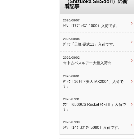
（Shizuoka SBSdori）の新
着記事
2026/08/07
ｼﾏﾉ「17ﾌﾟﾚｲｽﾞ 1000」入荷です。
2026/08/06
ﾀﾞｲﾜ「天峰 硬式11」入荷です。
2026/08/02
☆中古バスルアー大量入荷☆
2026/08/01
ﾀﾞｲﾜ「16月下美人 MX2004」入荷で
す。
2026/07/31
ｱﾌﾞ「6500CS Rocket ｸﾛｰﾑⅡ」入荷で
す。
2026/07/30
ｼﾏﾉ「14ﾌﾞﾙｽﾞｱｲ 5080」入荷です。