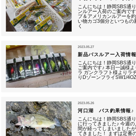
こんにちは！静岡SBS通
ンルアー入荷のご案内です
プ＆アメリカンルアーを約1
い物カゴ3個分といつもの
く
2023.05.27
新品バスルアー入荷情報
こんにちは！静岡SBS通
ご案内です♪ 本日一誠様よ
ラ ガンクラフト様よりラチ
りDゾーンフライSW1/4O
2023.05.26
河口湖 バス釣果情報♪
こんにちは！静岡SBS通
に行ってきました♪ 今週
間が経ってしまいました
てきました！ まずは定番