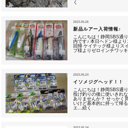
く
2023.05.26
新品ルアー入荷情報♪
こんにちは！静岡SBS通
内です♪ 本日ヘドン様よ
回帰 ケイテック様よりスイ
プ様よりゼロインチワッキー
2023.05.24
イソメジグヘッド！！
こんにちは！静岡SBS通
投げ釣りの後に使いきれ
ありませんか？ せっかく
いけど基本的に持って帰
エ…続く
2023.05.24