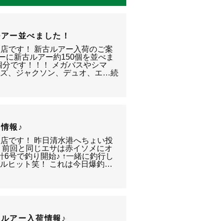
ルアー並べました！
り店です！ 新古ルアー入荷のご案
ーに新古ルアー約150個を並べま
個分です！！！ メガバスやシマ
イズ、ジャクソン、デュオ、エ…続
情報♪
り店です！ 昨日清水港へちょい投
 前回と同じエサは赤イソメにオ
6号で釣り開始♪ ↑一緒に釣行し
ルヒット笑！ これは今日爆釣…
ルアー入荷情報♪