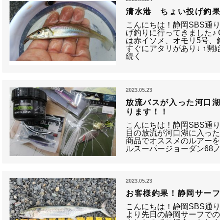
清水港 ちょい投げ釣果
こんにちは！静岡SBS通
げ釣りに行ってきました♪
は赤イソメ、オモリ5号、
すぐにアタリがあり↓ ↑
続く
2023.05.23
放流バスが入った河口
ります！！
こんにちは！静岡SBS通り
目の放流が河口湖に入った
商品でオススメのルアーを
ルスーパージョーダン68ノ
2023.05.23
お客様釣果！静岡サーフ
こんにちは！静岡SBS通
より先日の静岡サーフで