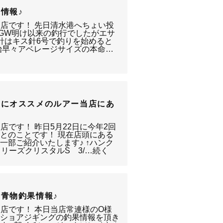
情報♪
り店です！ 先日清水港へちょい投
 GW明け以来の釣行でしたがエサ
針はキス針6号で釣りを始めると
開始早々アベレージサイズの本命…
湖にオススメのルアー当店にあ
店です！ 昨日5月22日に今年2回
とのことです！ 現在店頭にある
一部ご紹介いたします♪ ↑ハンク
リーズクリスタルS 3/…続く
青物釣果情報♪
り店です！ 本日当店常連様のO様
のショアジギングの釣果情報を頂き