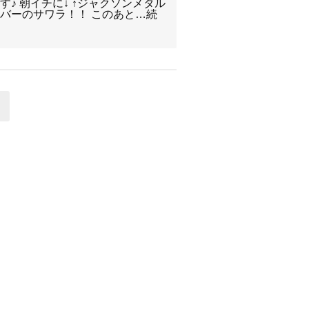
♪ 朝イチに↓ ↑ジャクソンメタル
バーのサワラ！！ このあと…続