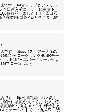
り店です！ 中古トップ＆アメリカ
♪ 本日新入荷コーナーに中古トッ
00個程並べました！ ↑今回は買
新入荷案内に比べるとそこま…続
♪
り店です！ 新品バスルアー入荷の
りGCシャロークランク40SRチー
ェット184F エバーグリーン様よ
ZTGブロー1/…続く
り店です！ 昨日河口湖にバス釣り
の月曜日に放流が入っており少し時
が放流場所付近をメインに様子を見
のスピナーベイトで！ ↑丸栄ワ…続