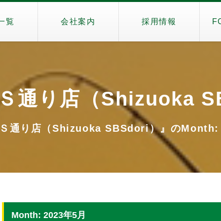
一覧
会社案内
採用情報
F
通り店（Shizuoka SB
り店（Shizuoka SBSdori）』のMonth:
Month: 2023年5月