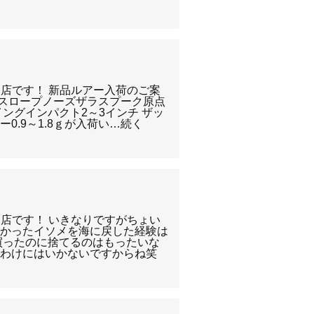
り店です！ 新品ルアー入荷のご案
りスロープノーズザラスプーク原点
ングインパクト2～3インチ ザッ
0.9～1.8ｇが入荷い…続く
り店です！ いきなりですがちょい
なかったイソメを海に戻した経験は
買ったのに捨てるのはもったいな
るわけにはいかないですからね笑