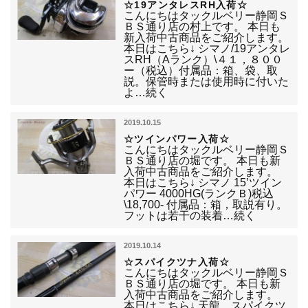
☆19アンタレスRH入荷☆
こんにちはタックルベリー静岡Ｓ
ＢＳ通り店の村上です。 本日も
新入荷中古商品をご紹介します。
本日はこちら↓ シマノ/19アンタレ
スRH（Aランク）\４１，８００
ー（税込）付属品：箱、袋、取
説。保管時または使用時に付いた
よ…続く
2019.10.15
☆ツインパワー入荷☆
こんにちはタックルベリー静岡Ｓ
ＢＳ通り店の堀です。 本日も新
入荷中古商品をご紹介します。
本日はこちら↓ シマノ 15’ツイン
パワー 4000HG(ランクＢ)税込
\18,700- 付属品：箱，取説有り。
フットは若干の装着…続く
2019.10.14
☆スパイクツナ入荷☆
こんにちはタックルベリー静岡Ｓ
ＢＳ通り店の堀です。 本日も新
入荷中古商品をご紹介します。
本日はこちら↓ 天龍 スパイクツ