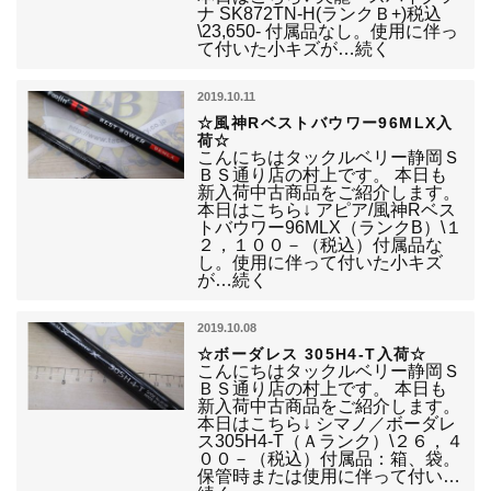
ナ SK872TN-H(ランクＢ+)税込
\23,650- 付属品なし。使用に伴っ
て付いた小キズが…続く
2019.10.11
☆風神Rベストバウワー96MLX入
荷☆
こんにちはタックルベリー静岡Ｓ
ＢＳ通り店の村上です。 本日も
新入荷中古商品をご紹介します。
本日はこちら↓ アピア/風神Rベス
トバウワー96MLX（ランクB）\１
２，１００－（税込）付属品な
し。使用に伴って付いた小キズ
が…続く
2019.10.08
☆ボーダレス 305H4-T入荷☆
こんにちはタックルベリー静岡Ｓ
ＢＳ通り店の村上です。 本日も
新入荷中古商品をご紹介します。
本日はこちら↓ シマノ／ボーダレ
ス305H4-T（Ａランク）\２６，４
００－（税込）付属品：箱、袋。
保管時または使用に伴って付い…