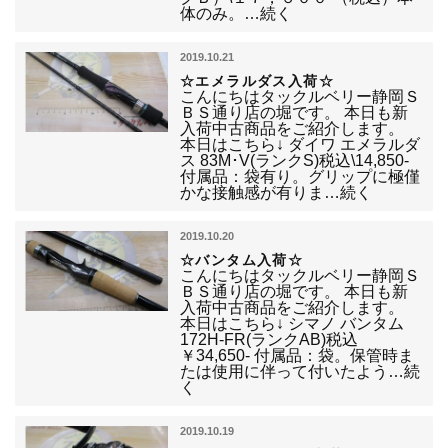
体のみ。…続く
2019.10.21
☆エメラルダス入荷☆
こんにちはタックルベリー静岡Ｓ
ＢＳ通り店の堀です。 本日も新
入荷中古商品をご紹介します。
本日はこちら↓ ダイワ エメラルダ
ス 83M･V(ランクS)税込\14,850-
付属品：袋有り。グリップに極僅
かな接触感が有りま…続く
2019.10.20
☆バンタム入荷☆
こんにちはタックルベリー静岡Ｓ
ＢＳ通り店の堀です。 本日も新
入荷中古商品をご紹介します。
本日はこちら↓ シマノ バンタム
172H-FR(ランクAB)税込
￥34,650- 付属品：袋。保管時ま
たは使用に伴って付いたよう…続
く
2019.10.19