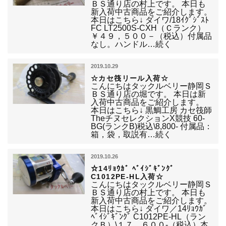
ＢＳ通り店の村上です。 本日も
新入荷中古商品をご紹介します。
本日はこちら↓ ダイワ/18ｲｸﾞｼﾞｽﾄ
FC LT2500S-CXH（Ｃランク）
￥４９，５００－（税込）付属品
なし。ハンドル…続く
2019.10.29
☆カセ筏リール入荷☆
こんにちはタックルベリー静岡Ｓ
ＢＳ通り店の堀です。 本日は新
入荷中古商品をご紹介します。
本日はこちら↓ 黒鯛工房 カセ筏師
TheチヌセレクションX競技 60-
BG(ランクB)税込\8,800- 付属品：
箱，袋，取説有…続く
2019.10.26
☆14ﾘｮｳｶﾞ ﾍﾞｲｼﾞｷﾞﾝｸﾞ
C1012PE-HL入荷☆
こんにちはタックルベリー静岡Ｓ
ＢＳ通り店の村上です。 本日も
新入荷中古商品をご紹介します。
本日はこちら↓ ダイワ／14ﾘｮｳｶﾞ
ﾍﾞｲｼﾞｷﾞﾝｸﾞ C1012PE-HL（ラン
クＢ）\１７，６００-（税込）本