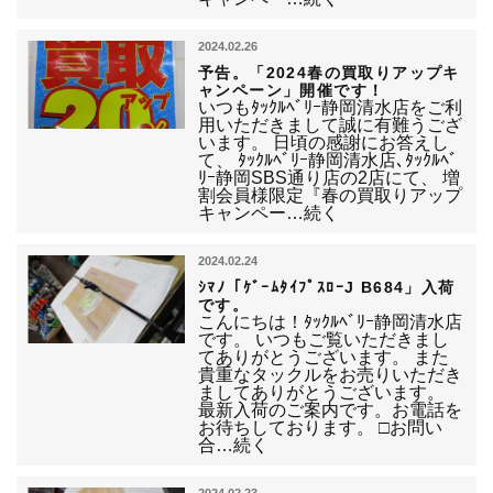
2024.02.26
予告。「2024春の買取りアップキ
ャンペーン」開催です！
いつもﾀｯｸﾙﾍﾞﾘｰ静岡清水店をご利
用いただきまして誠に有難うござ
います。 日頃の感謝にお答えし
て、 ﾀｯｸﾙﾍﾞﾘｰ静岡清水店､ﾀｯｸﾙﾍﾞ
ﾘｰ静岡SBS通り店の2店にて、 増
割会員様限定『春の買取りアップ
キャンペー…続く
2024.02.24
ｼﾏﾉ「ｹﾞｰﾑﾀｲﾌﾟｽﾛｰJ B684」入荷
です。
こんにちは！ﾀｯｸﾙﾍﾞﾘｰ静岡清水店
です。 いつもご覧いただきまし
てありがとうございます。 また
貴重なタックルをお売りいただき
ましてありがとうございます。
最新入荷のご案内です。お電話を
お待ちしております。 □お問い
合…続く