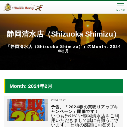
MENU
静岡清水店（Shizuoka Shimizu）
『静岡清水店（Shizuoka Shimizu）』のMonth: 2024
年2月
Month: 2024年2月
2024.02.29
予告。「2024春の買取りアップキ
ャンペーン」開催です！
いつもﾀｯｸﾙﾍﾞﾘｰ静岡清水店をご利
用いただきまして誠に有難うござ
います。 日頃の感謝にお答えし