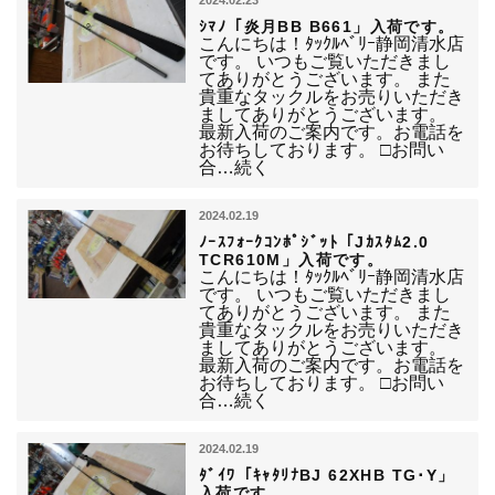
2024.02.23
ｼﾏﾉ「炎月BB B661」入荷です。
こんにちは！ﾀｯｸﾙﾍﾞﾘｰ静岡清水店
です。 いつもご覧いただきまし
てありがとうございます。 また
貴重なタックルをお売りいただき
ましてありがとうございます。
最新入荷のご案内です。お電話を
お待ちしております。 □お問い
合…続く
2024.02.19
ﾉｰｽﾌｫｰｸｺﾝﾎﾟｼﾞｯﾄ「Jｶｽﾀﾑ2.0
TCR610M」入荷です。
こんにちは！ﾀｯｸﾙﾍﾞﾘｰ静岡清水店
です。 いつもご覧いただきまし
てありがとうございます。 また
貴重なタックルをお売りいただき
ましてありがとうございます。
最新入荷のご案内です。お電話を
お待ちしております。 □お問い
合…続く
2024.02.19
ﾀﾞｲﾜ「ｷｬﾀﾘﾅBJ 62XHB TG･Y」
入荷です。