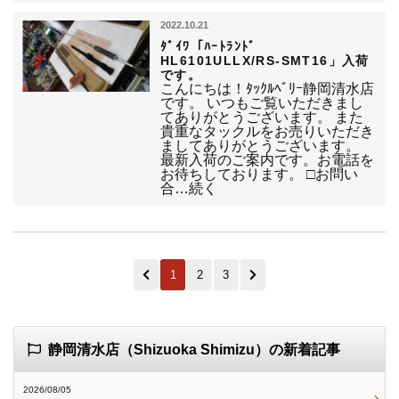
2022.10.21
ﾀﾞｲﾜ「ﾊｰﾄﾗﾝﾄﾞ
HL6101ULLX/RS-SMT16」入荷
です。
こんにちは！ﾀｯｸﾙﾍﾞﾘｰ静岡清水店
です。 いつもご覧いただきまし
てありがとうございます。 また
貴重なタックルをお売りいただき
ましてありがとうございます。
最新入荷のご案内です。お電話を
お待ちしております。 □お問い
合…続く
1
2
3
静岡清水店（Shizuoka Shimizu）の新着記事
2026/08/05