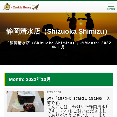
MENU
静岡清水店（Shizuoka Shimizu）
『静岡清水店（Shizuoka Shimizu）』のMonth: 2022
年10月
Month: 2022年10月
2022.10.31
ｼﾏﾉ「19ｽｺｰﾋﾟｵﾝMGL 151HG」入
荷です。
こんにちは！ﾀｯｸﾙﾍﾞﾘｰ静岡清水店
です。 いつもご覧いただきまし
てありがとうございます。 また