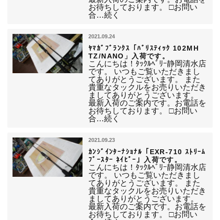
お待ちしております。 □お問い
合…続く
2021.09.24
ﾔﾏｶﾞﾌﾞﾗﾝｸｽ「ﾊﾞﾘｽﾃｨｯｸ 102MH
TZ/NANO」入荷です。
こんにちは！ﾀｯｸﾙﾍﾞﾘｰ静岡清水店
です。 いつもご覧いただきまし
てありがとうございます。 また
貴重なタックルをお売りいただき
ましてありがとうございます。
最新入荷のご案内です。お電話を
お待ちしております。 □お問い
合…続く
2021.09.23
ｶﾝｼﾞｲﾝﾀｰﾅｼｮﾅﾙ「EXR-710 ｽﾄﾘｰﾑ
ﾌﾞｰｽﾀｰ ﾈｲﾋﾞｰ」入荷です。
こんにちは！ﾀｯｸﾙﾍﾞﾘｰ静岡清水店
です。 いつもご覧いただきまし
てありがとうございます。 また
貴重なタックルをお売りいただき
ましてありがとうございます。
最新入荷のご案内です。お電話を
お待ちしております。 □お問い