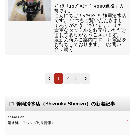
ﾀﾞｲﾜ「15ﾌﾟﾛｶｰｺﾞ 4500遠投」入
荷です。
こんにちは！ﾀｯｸﾙﾍﾞﾘｰ静岡清水店
です。 いつもご覧いただきまし
てありがとうございます。 また
貴重なタックルをお売りいただき
ましてありがとうございます。
最新入荷のご案内です。お電話を
お待ちしております。 □お問い
合…続く
1
2
3
静岡清水店（Shizuoka Shimizu）の新着記事
2026/08/05
清水港 アジング釣果情報♪