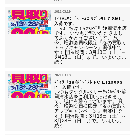
2021.03.19
ﾌｨｯｼｭﾏﾝ「ﾋﾞｰﾑｽ ﾘﾌﾟﾗｳﾄ 7.8ML」
入荷です。
こんにちは！ﾀｯｸﾙﾍﾞﾘｰ静岡清水店
です。 いつもご覧いただきまし
てありがとうございます。 只
今、増割会員様限定『春の買取り
アップキャンペーン』開催中で
す！ 開催期間：3月13日（土）～
3月28日（日）まで。 いよいよ…
続く
2021.03.18
ﾀﾞｲﾜ「18ｲｸﾞｼﾞｽﾄ FC LT1000S-
P」入荷です。
いつもタックルベリーﾀｯｸﾙﾍﾞﾘｰ静
岡清水店をご利用いただきまし
て、誠に有難うございます。 只
今、増割会員様限定『春の買取り
アップキャンペーン』開催中で
す！ 開催期間：3月13日（土）～
3月28日（日）まで。 いよいよ…
続く