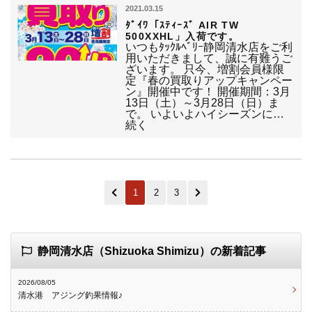
2021.03.15
ﾀﾞｲﾜ「ｽﾃｨｰｽﾞ AIR TW
500XXHL」入荷です。
いつもﾀｯｸﾙﾍﾞﾘｰ静岡清水店をご利
用いただきまして、誠に有難うご
ざいます。 只今、増割会員様限
定『春の買取りアップキャンペー
ン』開催中です！ 開催期間：3月
13日（土）～3月28日（日）ま
で。 いよいよハイシーズンに…
続く
1
2
3
静岡清水店（Shizuoka Shimizu）の新着記事
2026/08/05
清水港 アジング釣果情報♪