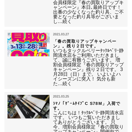
会員様限定『春の買取りアップキ
ャンペーン』本日､最終日です！
出番の少なくなった釣り具、ご不
要となった釣り具等がございま
し…続く
2021.03.27
「春の買取りアップキャンペー
ン」。残り２日です。
いつもタックルベリーﾀｯｸﾙﾍﾞﾘｰ静
岡清水店をご利用いただきまし
て、誠に有難うございます。 増
割会員様限定『春の買取りアップ
キャンペーン』残り２日です。 3
月28日（日）まで。 いよいよハ
イシーズンに突入！ 気分も新
た…続く
2021.03.25
ｼﾏﾉ「ｹﾞｰﾑﾀｲﾌﾟC S78M」入荷で
す。
こんにちは！ﾀｯｸﾙﾍﾞﾘｰ静岡清水店
です。 いつもご覧いただきまし
てありがとうございます。 只
今、増割会員様限定『春の買取り
アップキャンペーン』開催中で