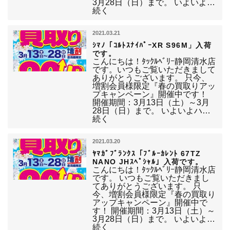
3月28日（日）まで。 いよいよ…
続く
2021.03.21
ｼﾏﾉ「ｺﾙﾄｽﾅｲﾊﾟｰXR S96M」入荷
です。
こんにちは！ﾀｯｸﾙﾍﾞﾘｰ静岡清水店
です。いつもご覧いただきまして
ありがとうございます。 只今、
増割会員様限定『春の買取りアッ
プキャンペーン』開催中です！
開催期間：3月13日（土）～3月
28日（日）まで。 いよいよハ…
続く
2021.03.20
ﾔﾏｶﾞﾌﾞﾗﾝｸｽ「ﾌﾞﾙｰｶﾚﾝﾄ 67TZ
NANO JHｽﾍﾟｼｬﾙ」入荷です。
こんにちは！ﾀｯｸﾙﾍﾞﾘｰ静岡清水店
です。 いつもご覧いただきまし
てありがとうございます。 只
今、増割会員様限定『春の買取り
アップキャンペーン』開催中で
す！ 開催期間：3月13日（土）～
3月28日（日）まで。 いよいよ…
続く