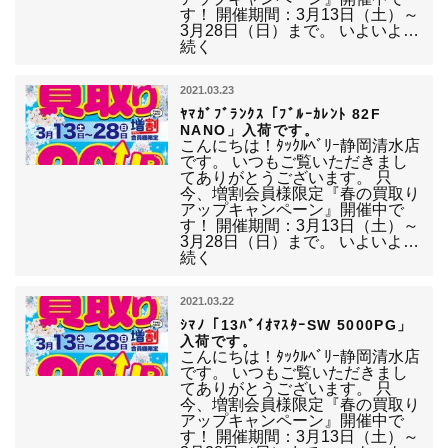
す！ 開催期間：3月13日（土）～
3月28日（日）まで。 いよいよ…
続く
2021.03.23
ﾔﾏｶﾞﾌﾞﾗﾝｸｽ「ﾌﾞﾙｰｶﾚﾝﾄ 82F
NANO」入荷です。
こんにちは！ﾀｯｸﾙﾍﾞﾘｰ静岡清水店
です。 いつもご覧いただきまし
てありがとうございます。 只
今、増割会員様限定『春の買取り
アップキャンペーン』開催中で
す！ 開催期間：3月13日（土）～
3月28日（日）まで。 いよいよ…
続く
2021.03.22
ｼﾏﾉ「13ﾊﾞｲｵﾏｽﾀｰSW 5000PG」
入荷です。
こんにちは！ﾀｯｸﾙﾍﾞﾘｰ静岡清水店
です。 いつもご覧いただきまし
てありがとうございます。 只
今、増割会員様限定『春の買取り
アップキャンペーン』開催中で
す！ 開催期間：3月13日（土）～