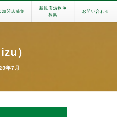
新規店舗物件
C加盟店募集
お問い合わせ
募集
izu）
020年7月