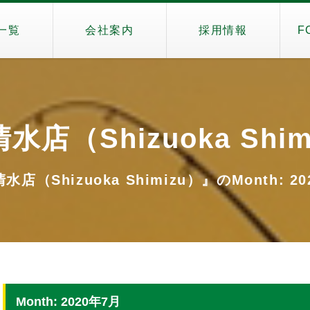
一覧
会社案内
採用情報
F
水店（Shizuoka Shim
店（Shizuoka Shimizu）』のMonth: 2
Month: 2020年7月