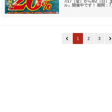
7/17（金）から8/2（日
ル』開催中です！ 期間：7
1
2
3