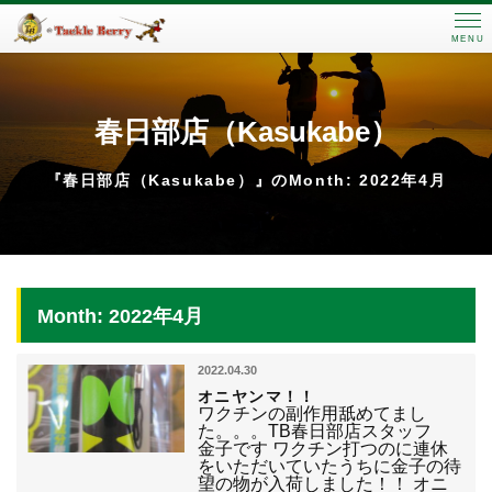
MENU
春日部店（Kasukabe）
『春日部店（Kasukabe）』のMonth: 2022年4月
Month: 2022年4月
2022.04.30
オニヤンマ！！
ワクチンの副作用舐めてまし
た。。。TB春日部店スタッフ
金子です ワクチン打つのに連休
をいただいていたうちに金子の待
望の物が入荷しました！！ オニ