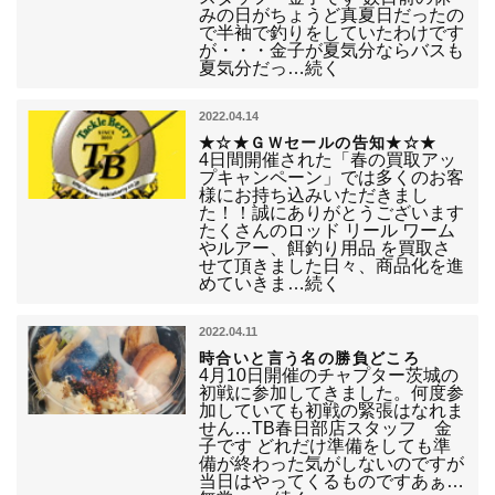
みの日がちょうど真夏日だったの
で半袖で釣りをしていたわけです
が・・・金子が夏気分ならバスも
夏気分だっ…続く
2022.04.14
★☆★ＧＷセールの告知★☆★
4日間開催された「春の買取アッ
プキャンペーン」では多くのお客
様にお持ち込みいただきまし
た！！誠にありがとうございます
たくさんのロッド リール ワーム
やルアー、餌釣り用品 を買取さ
せて頂きました日々、商品化を進
めていきま…続く
2022.04.11
時合いと言う名の勝負どころ
4月10日開催のチャプター茨城の
初戦に参加してきました。何度参
加していても初戦の緊張はなれま
せん…TB春日部店スタッフ 金
子です どれだけ準備をしても準
備が終わった気がしないのですが
当日はやってくるものですあぁ…