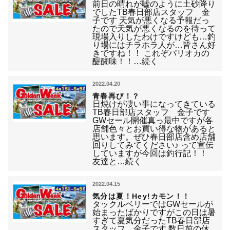
前日の晴れが嘘のように土砂降り
でしたTB春日部店スタッフ 金
子です 天気が悪くなる予報だっ
たので天気が悪くなるのを待って
現場入りしたわけですけども…釣
り場にはチラホラ人が…皆さん好
きですね！！ これぞパリオカの
醍醐味！！…続く
2022.04.20
青春再び！？
日焼けが凄い事になってきている
TB春日部店スタッフ 金子です
GWセール開催真っ最中ですが各
店舗色々とお買い得な物があると
思います。ぜひ春日部店含め店舗
回りしてみてください♪ って宣伝
していますが今回は釣行記！！
友達と…続く
2022.04.15
気分は夏！Hey!カモン！！
タックルベリーではGWセールが
始まったばかりですがこの日は暑
すぎて夏気分だったTB春日部店
スタッフ 金子です 数日前の休