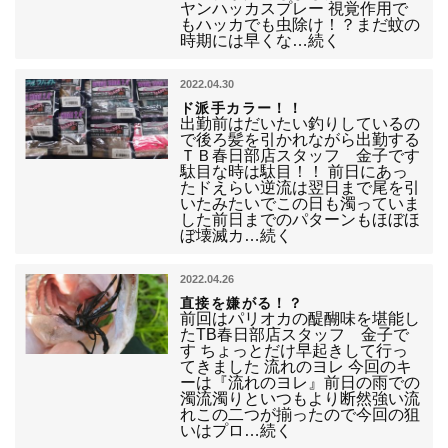
ヤンハッカスプレー 視覚作用で
もハッカでも虫除け！？まだ蚊の
時期には早くな…続く
2022.04.30
ド派手カラー！！
出勤前はだいたい釣りしているの
で後ろ髪を引かれながら出勤する
ＴＢ春日部店スタッフ 金子です
駄目な時は駄目！！ 前日にあっ
たドえらい逆流は翌日まで尾を引
いたみたいでこの日も濁っていま
した前日までのパターンもほぼほ
ぼ壊滅カ…続く
2022.04.26
直接を嫌がる！？
前回はパリオカの醍醐味を堪能し
たTB春日部店スタッフ 金子で
す ちょっとだけ早起きして行っ
てきました 流れのヨレ 今回のキ
ーは『流れのヨレ』前日の雨での
濁流濁りといつもより断然強い流
れこの二つが揃ったので今回の狙
いはプロ…続く