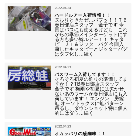
2022.04.24
ハードルアー入荷情報！！
ヌルりときたぜ…バフッ！！ＴＢ
春日部店スタッフ 金子です 今
回はバスにも使えるけども…これ
からの季節メインターゲットにす
る方も多い鯰ルアー！！ キャタ
ピーＪｒ＆ジッターバグ 今回入
荷したキャタピーとジッターバグ
はタフ化し…続く
2022.04.23
バスワーム入荷してます！！
そろそろ初夏の釣りの準備してま
すか！？TB春日部店スタッフ
金子です 梅雨や初夏には欠かせ
ないあのワームが春日部店にも入
荷しています！ エンジン 房総
蛙 オーソドックスに蛙パターン
吊るし、ダウンショット特に個人
的にはダウ…続く
2022.04.23
オカッパリの醍醐味！！