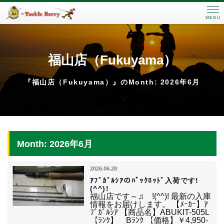
MENU
福山店（Fukuyama）
『福山店（Fukuyama）』のMonth: 2026年6月
Month: 2026年6月
2026.06.28
ｱﾌﾞｶﾞﾙｼｱのﾊﾟｯｸﾛｯﾄﾞ入荷です!
(^^)!
福山店です～♫ !(^^)! 最新の入庫
情報をお届けします。 【ﾒｰｶｰ】ｱ
ﾌﾞｶﾞﾙｼｱ 【商品名】ABUKIT-505L
【ﾗﾝｸ】 Bﾗﾝｸ 【価格】￥4,950-