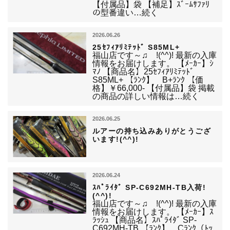
【付属品】袋 【補足】ｽﾞｰﾑｻﾌｧﾘ
の型番違い…続く
2026.06.26
25ｾﾌｨｱﾘﾐﾃｯﾄﾞ S85ML+
福山店です～♫ !(^^)! 最新の入庫
情報をお届けします。 【ﾒｰｶｰ】ｼ
ﾏﾉ 【商品名】25ｾﾌｨｱﾘﾐﾃｯﾄﾞ
S85ML+ 【ﾗﾝｸ】 B+ﾗﾝｸ 【価
格】￥66,000- 【付属品】袋 掲載
の商品の詳しい情報は…続く
2026.06.25
ルアーの持ち込みありがとうござ
います!(^^)!
2026.06.24
ｽﾊﾟﾗｲﾀﾞ SP-C692MH-TB入荷!
(^^)!
福山店です～♫ !(^^)! 最新の入庫
情報をお届けします。 【ﾒｰｶｰ】ｽ
ﾗｯｼｭ 【商品名】ｽﾊﾟﾗｲﾀﾞ SP-
C692MH-TB 【ﾗﾝｸ】 Cﾗﾝｸ（ﾄｯ