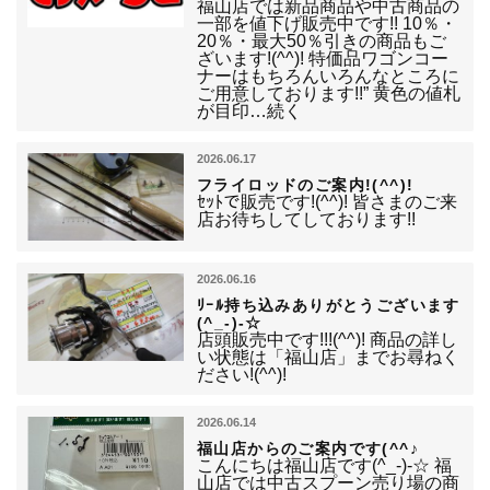
福山店では新品商品や中古商品の
一部を値下げ販売中です!! 10％・
20％・最大50％引きの商品もご
ざいます!(^^)! 特価品ワゴンコー
ナーはもちろんいろんなところに
ご用意しております!!” 黄色の値札
が目印…続く
2026.06.17
フライロッドのご案内!(^^)!
ｾｯﾄで販売です!(^^)! 皆さまのご来
店お待ちしてしております!!
2026.06.16
ﾘｰﾙ持ち込みありがとうございます
(^_-)-☆
店頭販売中です!!!(^^)! 商品の詳し
い状態は「福山店」までお尋ねく
ださい!(^^)!
2026.06.14
福山店からのご案内です(^^♪
こんにちは福山店です(^_-)-☆ 福
山店では中古スプーン売り場の商