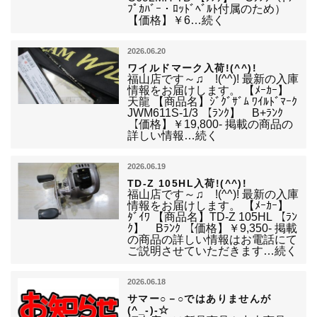
ﾌﾟｶﾊﾞｰ・ﾛｯﾄﾞﾍﾞﾙﾄ付属のため）
【価格】￥6…続く
2026.06.20
ワイルドマーク入荷!(^^)!
福山店です～♫ !(^^)! 最新の入庫
情報をお届けします。 【ﾒｰｶｰ】
天龍 【商品名】ｼﾞｸﾞｻﾞﾑ ﾜｲﾙﾄﾞﾏｰｸ
JWM611S-1/3 【ﾗﾝｸ】 B+ﾗﾝｸ
【価格】￥19,800- 掲載の商品の
詳しい情報…続く
2026.06.19
TD-Z 105HL入荷!(^^)!
福山店です～♫ !(^^)! 最新の入庫
情報をお届けします。 【ﾒｰｶｰ】
ﾀﾞｲﾜ 【商品名】TD-Z 105HL 【ﾗﾝ
ｸ】 Bﾗﾝｸ 【価格】￥9,350- 掲載
の商品の詳しい情報はお電話にて
ご説明させていただきます…続く
2026.06.18
サマー○－○ではありませんが
(^_-)-☆