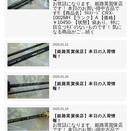
お世話になります、姫路英賀保店
です！ 本日のお買い得中古品で
す!! 【商品名】ｸﾛｽﾃｰｼﾞ CRX-
1002MH 【ランク】A 【価格】
￥10450- 【状態】袋あり。特に
目立つｷｽﾞのないものです！ 気に
なる商品がご…続く
2020.01.21
【姫路英賀保店】本日の入荷情
報！
2020.01.20
【姫路英賀保店】本日の入荷情
報！
2020.01.18
【姫路英賀保店】本日の入荷情
報！
お世話になります、姫路英賀保店
です！ 本日のお買い得中古品で