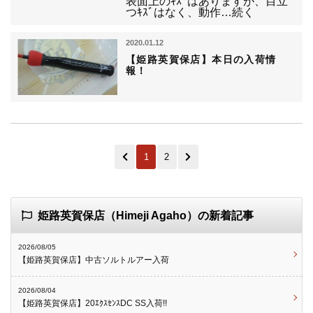
表面上のｷｽﾞはありますが、目立
つｷｽﾞはなく、動作…続く
2020.01.12
【姫路英賀保店】本日の入荷情
報！
1
2
姫路英賀保店（Himeji Agaho）の新着記事
2026/08/05
【姫路英賀保店】中古ソルトルアー入荷
2026/08/04
【姫路英賀保店】20ｴｸｽｾﾝｽDC SS入荷!!