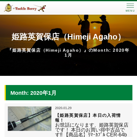
MENU
姫路英賀保店（Himeji Agaho）
『姫路英賀保店（Himeji Agaho）』のMonth: 2020年
1月
Month: 2020年1月
2020.01.29
【姫路英賀保店】本日の入荷情
報！
お世話になります、姫路英賀保店
です！ 本日のお買い得中古品で
す!! 【商品名】ﾘﾏｰｶﾌﾞﾙ CER-64b