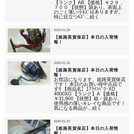
【ランク】AB 【価格】￥２９，
７００ 【状態】袋あり。表面上
のごく薄い小ｷｽﾞはありますが、
特に目立つｷｽﾞ…続く
2020.01.28
【姫路英賀保店】本日の入荷情
報！
2020.01.26
【姫路英賀保店】本日の入荷情
報！
お世話になります、姫路英賀保店
です！ 本日のお買い得中古品で
す!! 【商品名】17ﾂｲﾝﾊﾟﾜｰXD
4000XG 【ランク】A 【価格】
￥31,900 【状態】箱・袋あり。
使用感の薄いキレイな商品です！
気になる商品が…続く
2020.01.25
【姫路英賀保店】本日の入荷情
報！