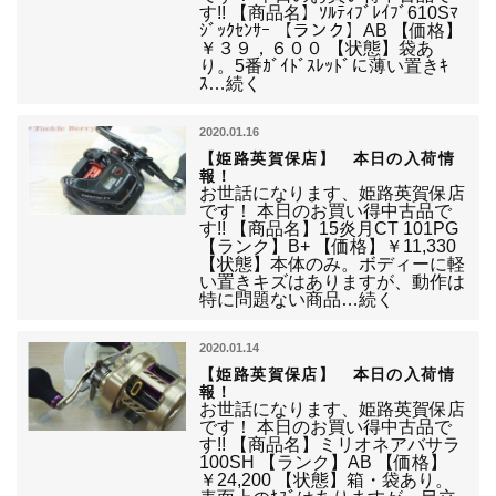
す!! 【商品名】ｿﾙﾃｨﾌﾞﾚｲﾌﾞ610Sﾏ
ｼﾞｯｸｾﾝｻｰ 【ランク】AB 【価格】
￥３９，６００ 【状態】袋あ
り。5番ｶﾞｲﾄﾞｽﾚｯﾄﾞに薄い置きｷ
ｽ…続く
2020.01.16
【姫路英賀保店】 本日の入荷情
報！
お世話になります、姫路英賀保店
です！ 本日のお買い得中古品で
す!! 【商品名】15炎月CT 101PG
【ランク】B+ 【価格】￥11,330
【状態】本体のみ。ボディーに軽
い置きキズはありますが、動作は
特に問題ない商品…続く
2020.01.14
【姫路英賀保店】 本日の入荷情
報！
お世話になります、姫路英賀保店
です！ 本日のお買い得中古品で
す!! 【商品名】ミリオネアバサラ
100SH 【ランク】AB 【価格】
￥24,200 【状態】箱・袋あり。