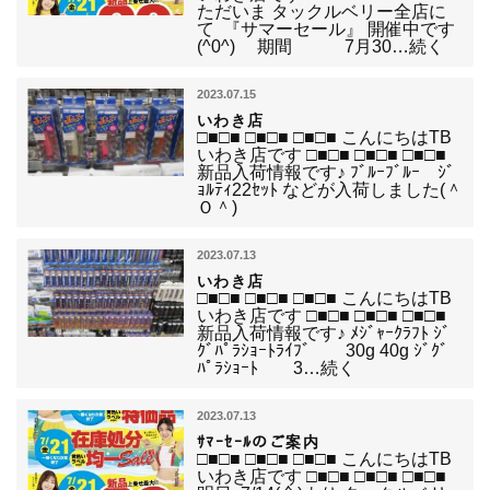
ただいま タックルベリー全店に
て 『サマーセール』 開催中です
(^0^) 期間 7月30…続く
2023.07.15
いわき店
□■□■ □■□■ □■□■ こんにちはTB
いわき店です □■□■ □■□■ □■□■
新品入荷情報です♪ ﾌﾞﾙｰﾌﾞﾙｰ ｼﾞ
ｮﾙﾃｨ22ｾｯﾄ などが入荷しました(＾
Ｏ＾)
2023.07.13
いわき店
□■□■ □■□■ □■□■ こんにちはTB
いわき店です □■□■ □■□■ □■□■
新品入荷情報です♪ ﾒｼﾞｬｰｸﾗﾌﾄ ｼﾞ
ｸﾞﾊﾟﾗｼｮｰﾄﾗｲﾌﾞ 30g 40g ｼﾞｸﾞ
ﾊﾟﾗｼｮｰﾄ 3…続く
2023.07.13
ｻﾏｰｾｰﾙのご案内
□■□■ □■□■ □■□■ こんにちはTB
いわき店です □■□■ □■□■ □■□■