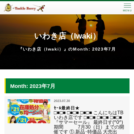
MENU
いわき店（Iwaki）
『いわき店（Iwaki）』のMonth: 2023年7月
Month: 2023年7月
2023.07.30
ｾｰﾙ最終日★
□■□■ □■□■ □■□■ こんにちはTB
いわき店です □■□■ □■□■ □■□■
『サマーセール』 最終日す(^0^)
期間 7月30（日）までの開
催です ①.新品･特価品 大売出