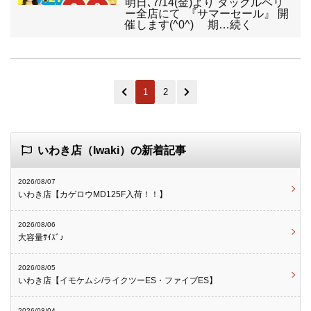
明日､7/14(金)より タックルベリ
ー全店にて 『サマーセール』 開
催します(^0^) 期…続く
1
2
いわき店（Iwaki）の新着記事
2026/08/07
いわき店【カゲロウMD125F入荷！！】
2026/08/06
大容量ｻｲｽﾞ♪
2026/08/05
いわき店【イモケムシ/ライクツーES・ファイブES】
2026/08/04