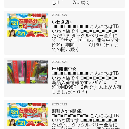
し!! 7/…続く
2023.07.27
いわき店♪
□■□■ □■□■ □■□■ こんにちはTB
いわき店です □■□■ □■□■ □■□■
ただいま タックルベリー全店に
て 『サマーセール』 開催中です
(^0^) 期間 7月30（日）ま
での開…続く
2023.07.23
ｾｰﾙ開催中☆
□■□■ □■□■ □■□■ こんにちはTB
いわき店です □■□■ □■□■ □■□■
新品入荷情報です♪ ﾒｶﾞﾊﾞｽ ｶ
ｹﾞﾛｳMD98F 2色です 以上が入荷
しました(＾Ｏ＾)
2023.07.21
割引きｾｰﾙ開催♪
□■□■ □■□■ □■□■ こんにちはTB
いわき店です □■□■ □■□■ □■□■
ただいま タックルベリー全店に