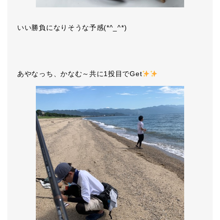
いい勝負になりそうな予感(*^_^*)
あやなっち、かなむ～共に1投目でGet