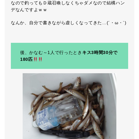
なので釣ってもＤ蔵召喚しなくちゃダメなので結構ハン
デなんですよｗｗ
なんか、自分で書きながら虚しくなってきた…(´・ω・`)
後、かなむ～1人で行ったとき
キス3時間30分で
180匹