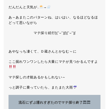
だんだんと天気が..
→
あ～あまたこのパターンね、はいはい、なるほどなるほ
どって思いながら
マテ採り続行ƪ(˘⌣˘)ʃƪ(˘⌣˘)ʃ
あやなっち凄くて、Ｄ蔵さんとかなむ～に
ここ掘れワンワンしたら大量にマテが見つかるんですよ
マテ探しの才能あるかもしれない～
っと調子に乗っていたら、またまた大雨
流石にずぶ濡れすぎたのでマテ採り終了