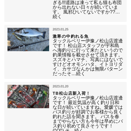
ぎる!!!道路は凍って私も猫も布団
から出れない日々が続いていま
す。 風邪ひいてないですか??…
続く
2023.01.25
激寒の中釣れる魚
タックルベリー伊豫ノ松山店渡邊
です！ 松山店スタッフが宇和島
へ海釣りに行って来たというので
釣果情報を載せさせて頂きます。
スズキとハマチ、写真にはないで
すけどオオモンハタ、イトヨリダ
イ、カサゴなんかは無限パターン
だったそ…続く
2023.01.20
TB松山店新入荷！
タックルベリー伊豫ノ松山店渡邊
です！ 最近気温が高く釣り日和
な日が続いていますね。愛媛では
バス釣りが好調でお客様から良く
釣れた話を聞きます。 バスを春
までやらない方も今年は早めにバ
ス釣り初めて良さそうです！
(^O^) そ…続く