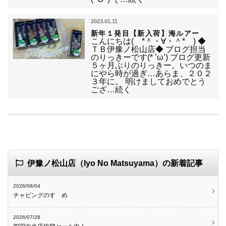
2023.01.11
新年１発目【新入荷】海ルアー
こんにちは( *＾・∀・＾* ) ◆
ＴＢ伊豫ノ松山店◆ ブログ担当
のりっきーです(* ’ω’) ブログ更新
５ヶ月ぶりのりっきー。いつのま
にやら時が過ぎ…あらま、２０２
３年に。 明けましておめでとう
ござ…続く
伊豫ノ松山店（Iyo No Matsuyama）の新着記事
2026/08/04
チャビングのすゝめ
2026/07/28