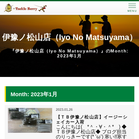
MENU
伊豫ノ松山店（Iyo No Matsuyama）
『伊豫ノ松山店（Iyo No Matsuyama）』のMonth:
2023年1月
Month: 2023年1月
2023.01.26
【ＴＢ伊豫ノ松山店】イージーシ
ェイカー入荷
こんにちは( *＾・∀・＾* ) ◆
ＴＢ伊豫ノ松山店◆ ブログ担当
のりっきーです(* ’ω’) 寒い!!寒す