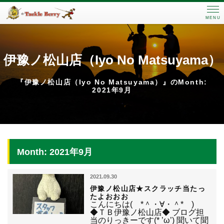
MENU
伊豫ノ松山店（Iyo No Matsuyama）
『伊豫ノ松山店（Iyo No Matsuyama）』のMonth:
2021年9月
Month: 2021年9月
2021.09.30
伊豫ノ松山店★スクラッチ当たっ
たよおおお
こんにちは( *＾・∀・＾* )
◆ＴＢ伊豫ノ松山店◆ ブログ担
当のりっきーです(* ’ω’) 聞いて聞