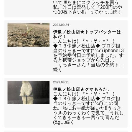
いて!!!!たまにスクラッチを買う
私。昨日は奮発して『200円のや
つ10枚下さい!!』ってかっ…続く
2021.09.24
伊豫ノ松山店★トップバッターは
私だ！
こんにちは( *＾・∀・＾* )
◆ＴＢ伊豫ノ松山店◆ ブログ担
当のりっきーです(* ’ω’) iphone13
を予約受付日に予約しました。す
ると携帯ショップから先日…
「りっきーさん！当店の予約ト…
続く
2021.09.21
伊豫ノ松山店★クマもろた。
こんにちは( *＾・∀・＾* )
◆ＴＢ伊豫ノ松山店◆ ブログ担
当のりっきーです(* ’ω’) この間
ね、私にお手紙が届いた!!うっき
うきのわっくわくで見て、うれし
くてきゃーきゃー言うて喜んだ
(&g…続く