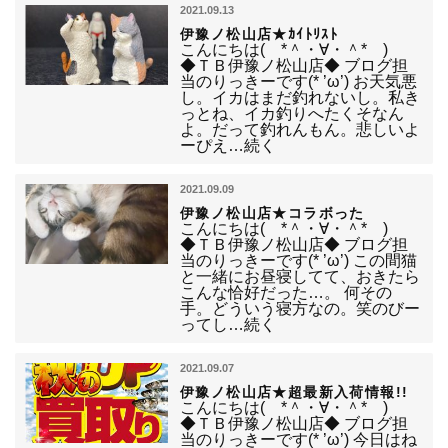
2021.09.13
伊豫ノ松山店★ｶｲﾄﾘｽﾄ
こんにちは( *＾・∀・＾* )
◆ＴＢ伊豫ノ松山店◆ ブログ担
当のりっきーです(* ’ω’) お天気悪
し。イカはまだ釣れないし。私き
っとね、イカ釣りへたくそなん
よ。だって釣れんもん。悲しいよ
ーぴえ…続く
2021.09.09
伊豫ノ松山店★コラボった
こんにちは( *＾・∀・＾* )
◆ＴＢ伊豫ノ松山店◆ ブログ担
当のりっきーです(* ’ω’) この間猫
と一緒にお昼寝してて、おきたら
こんな恰好だった…。 何その
手。どういう寝方なの。笑のびー
ってし…続く
2021.09.07
伊豫ノ松山店★超最新入荷情報!!
こんにちは( *＾・∀・＾* )
◆ＴＢ伊豫ノ松山店◆ ブログ担
当のりっきーです(* ’ω’) 今日はね