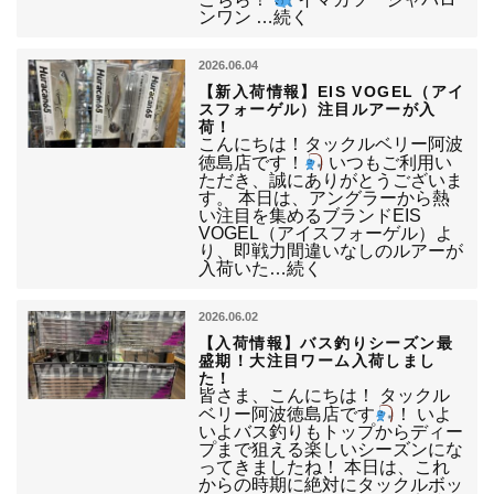
ンワン …続く
2026.06.04
【新入荷情報】EIS VOGEL（アイ
スフォーゲル）注目ルアーが入
荷！
こんにちは！タックルベリー阿波
徳島店です！
いつもご利用い
ただき、誠にありがとうございま
す。 本日は、アングラーから熱
い注目を集めるブランドEIS
VOGEL（アイスフォーゲル）よ
り、即戦力間違いなしのルアーが
入荷いた…続く
2026.06.02
【入荷情報】バス釣りシーズン最
盛期！大注目ワーム入荷しまし
た！
皆さま、こんにちは！ タックル
ベリー阿波徳島店です
！ いよ
いよバス釣りもトップからディー
プまで狙える楽しいシーズンにな
ってきましたね！ 本日は、これ
からの時期に絶対にタックルボッ