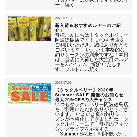
ー…続く
2026.07.13
新入荷＆おすすめルアーのご紹
介！
皆様こんにちは！タックルベリー
阿波徳島店です！ いつも当店を
ご利用いただき、誠にありがとう
ございます。 いよいよ本格的な
釣りシーズンの到来ですね！本日
は、当店に入荷した大注目のルア
ーを2アイテムご紹介いたしま
す。ソルトル…続く
2026.07.09
【タックルベリー】2026年
Summer SALE 開催のお知らせ！
最大20%OFFの大チャンス！
いつもタックルベリー阿波徳島店
をご利用いただきありがとうござ
います。 いよいよ夏の釣りシー
ズンが本格化してきましたね！タ
ックルベリーにて、皆様のフィッ
シングライフを応援する
「Summer SALE」を開催いたし