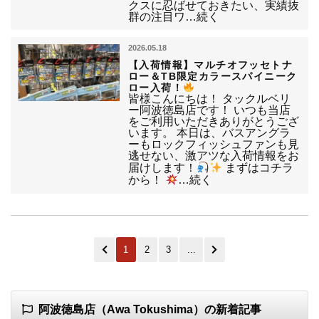
クスに忍ばせておきたい、実績抜
群の注目ワ…続く
2026.05.18
【入荷情報】マルチオフッセトナ
ロー＆TB限定カラースパイニーク
ロー入荷！
皆様こんにちは！ タックルベリ
ー阿波徳島店です！ いつも当店
をご利用いただきありがとうござ
います。 本日は、バスアングラ
ーもロックフィッシュファンも見
逃せない、激アツな入荷情報をお
届けします！
まずはコチラ
から！
…続く
1
2
3
...
阿波徳島店（Awa Tokushima）の新着記事