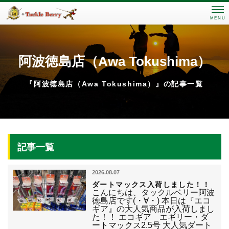
MENU
阿波徳島店（Awa Tokushima）
『阿波徳島店（Awa Tokushima）』の記事一覧
記事一覧
2026.08.07
ダートマックス入荷しました！！
こんにちは、タックルベリー阿波
徳島店です(・∀・) 本日は『エコ
ギア』の大人気商品が入荷しまし
た！！ エコギア エギリー・ダ
ートマックス2.5号 大人気ダート