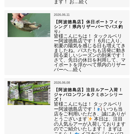
ます！ お…続く
2026.06.11
【阿波徳島店】休日ボートフィッ
シング！県内リザーバーでバス釣
り♪
皆様こんにちは！ タックルベリ
ー阿波徳島店です！ 6月に入り、
初夏の陽気を感じる日も増えてき
ましたね。バスたちも活発に動き
回る楽しいシーズンの到来です！
さて、先日の休日を利用して、マ
イボートを浮かべて県内のリザー
バーへ…続く
2026.06.08
【阿波徳島店】注目ルアー入荷！
ジャバロンワン＆クミホンシリー
ズ！
皆様こんにちは！ タックルベリ
ー阿波徳島店です！
いつも当
店をご利用いただき、誠にありが
とうございます
本日は、注目
の人気ルアーが入荷しております
のでご紹介いたします！ まずは
こちら！
イマカツ『ジャバロ