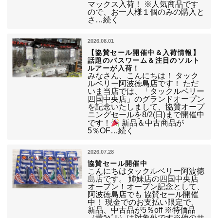
マックス入荷！ ※人気商品です
ので、お一人様１個のみの購入と
さ…続く
2026.08.01
【協賛セール開催中＆入荷情報】
話題のバスワーム＆注目のソルト
ルアーが入荷！
みなさん、こんにちは！ タック
ルベリー阿波徳島店です！ ただ
いま当店では、「タックルベリー
四国中央店」のグランドオープン
を記念いたしまして、協賛オープ
ニングセールを8/2(日)まで開催中
です！
新品＆中古商品が
5％OF…続く
2026.07.28
協賛セール開催中
こんにちはタックルベリー阿波徳
島店です。 姉妹店の四国中央店
オープン！オープン記念として、
阿波徳島店でも 協賛セール開催
中！ 現金でのお支払い限定で、
新品、中古品が5％off ※特価品
（黄ﾗﾍﾞﾙ）は対象外です※他のサ