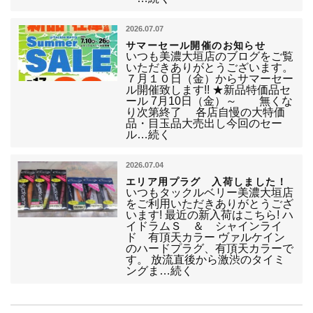
2026.07.07
サマーセール開催のお知らせ
いつも美濃大垣店のブログをご覧
いただきありがとうございます。
７月１０日（金）からサマーセー
ル開催致します!! ★新品特価品セ
ール 7月10日（金）～ 無くな
り次第終了 各店自慢の大特価
品・目玉品大売出し今回のセー
ル…続く
2026.07.04
エリア用プラグ 入荷しました！
いつもタックルベリー美濃大垣店
をご利用いただきありがとうござ
います! 最近の新入荷はこちら! ハ
イドラムＳ ＆ シャインライ
ド 有頂天カラー ヴァルケイン
のハードプラグ、有頂天カラーで
す。 放流直後から激渋のタイミ
ングま…続く