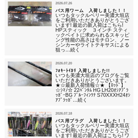
2026.07.26
バス用ワーム 入荷しました！！
いつもタックルベリー美濃大垣店
をご利用いただきありがとうござ
います! 最近の新入荷はこちら!
HPスティック ３インチ スティ
ックベイトに求められるスキッピ
ング性能の高さはモチロン、ノー
シンカーやライトテキサスによる
狙っ…続く
2026.07.20
ﾌｫｷｰﾄｲｶﾘ 入荷しました!!
いつも美濃大垣店のブログをご覧
いただきありがとうございます。
★☆最新入荷情報☆★ 【ﾛｯﾄﾞ】
☆ｼﾏﾉ☆ 22ﾊﾞﾝﾀﾑ HG LH20ｵｼｱﾌﾟﾗ
ｯｶﾞｰBG ﾌﾞﾙｰﾌｨﾝﾂﾅ S70XXXH24ｵｼ
ｱﾌﾟﾗｯｶﾞ…続く
2026.07.18
バス用プラグ 入荷しました！！
いつもタックルベリー美濃大垣店
をご利用いただきありがとうござ
います! 最近の新入荷はこちら! ワ