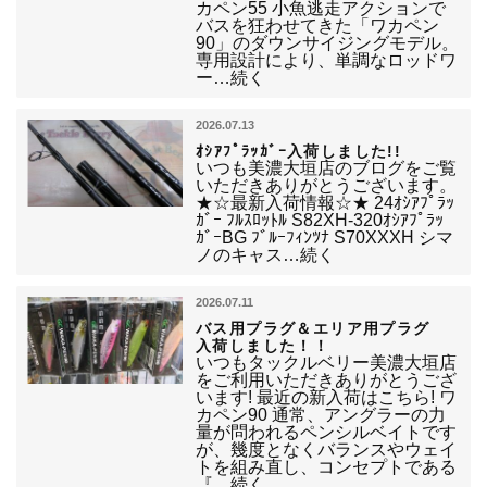
カペン55 小魚逃走アクションで
バスを狂わせてきた「ワカペン
90」のダウンサイジングモデル。
専用設計により、単調なロッドワ
ー…続く
2026.07.13
ｵｼｱﾌﾟﾗｯｶﾞｰ入荷しました!!
いつも美濃大垣店のブログをご覧
いただきありがとうございます。
★☆最新入荷情報☆★ 24ｵｼｱﾌﾟﾗｯ
ｶﾞｰ ﾌﾙｽﾛｯﾄﾙ S82XH-320ｵｼｱﾌﾟﾗｯ
ｶﾞｰBG ﾌﾞﾙｰﾌｨﾝﾂﾅ S70XXXH シマ
ノのキャス…続く
2026.07.11
バス用プラグ＆エリア用プラグ
入荷しました！！
いつもタックルベリー美濃大垣店
をご利用いただきありがとうござ
います! 最近の新入荷はこちら! ワ
カペン90 通常、アングラーの力
量が問われるペンシルベイトです
が、幾度となくバランスやウェイ
トを組み直し、コンセプトである
『…続く