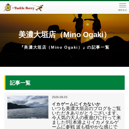
MENU
美濃大垣店（Mino Ogaki）
『美濃大垣店（Mino Ogaki）』の記事一覧
記事一覧
2026.08.03
イカゲームにイカないか
いつも美濃大垣店のブログをご覧
いただきありがとうございます。
今人気の大人の夜遊びに行って来
ました!!引本港よりイカメタルゲ
ームに参戦 波も穏やかな感じで