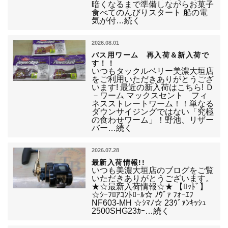
暗くなるまで準備しながらお菓子
食べてのんびりスタート 船の電
気が付…続く
2026.08.01
バス用ワーム 再入荷＆新入荷で
す！！
いつもタックルベリー美濃大垣店
をご利用いただきありがとうござ
います! 最近の新入荷はこちら! Ｄ
－ワーム マックスセント フィ
ネスストレートワーム！！単なる
ダウンサイジングではない「究極
の食わせワーム」！野池、リザー
バー…続く
2026.07.28
最新入荷情報!!
いつも美濃大垣店のブログをご覧
いただきありがとうございます。
★☆最新入荷情報☆★ 【ﾛｯﾄﾞ】
☆ｼｰﾌﾛｱｺﾝﾄﾛｰﾙ☆ ﾉｳﾞｧ ﾌｫｰｴﾌ
NF603-MH ☆ｼﾏﾉ☆ 23ｳﾞｧﾝｷｯｼｭ
2500SHG23ｶｰ…続く