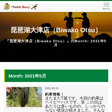
MENU
琵琶湖大津店（Biwako Otsu）
『琵琶湖大津店（Biwako Otsu）』のMonth: 2021年5
月
Month: 2021年5月
2021.05.31
釣果情報！
またまたT蔵です。今回の釣果は
ベイビーバスです。笑 この日は
あたりは多いものの、しっかりの
らない状況が続きました。そんな