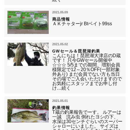
2021.05.09
商品情報
ＡＫチャターjr Btベイト99ss
2021.05.02
GWセール＆琵琶湖釣果
こんにちは！琵琶湖大津店のD蔵
です！ 只今GWセール開催中
☆☆☆ 5/5までの期間、増割会員
様限定で12～20％OFF(一部対象
外あり) まだ会員でない方も当日
その場でご入会いただけますので
お気軽にスタッフまでお申し付
け…続く
2021.05.01
釣果情報
T蔵の釣果報告でーす。 ルアーは
一誠 沈み虫 倒れたヨシの下、
水深は30センチぐらいのスーパー
シャローにいました。 サイズは