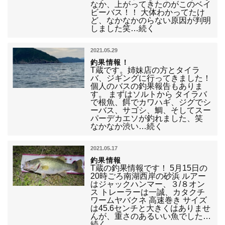
なか、上がってきたのがこのベイ
ビーバス！！ 大体わかってたけ
ど、なかなかのらない原因が判明
しました笑…続く
2021.05.29
釣果情報！
T蔵です。姉妹店の方とタイラ
バ、ジギングに行ってきました！
個人のバスの釣果報告もありま
す。 まずはソルトから タイラバ
で根魚、餌でカワハギ、ジグでシ
ーバス、サゴシ、鯛、そしてスー
パーデカエソが釣れました、笑
なかなか渋い…続く
2021.05.17
釣果情報
T蔵の釣果情報です！ 5月15日の
20時ごろ南湖西岸の砂浜 ルアー
はジャックハンマー、３/８オン
ス トレーラーは一誠、カタクチ
ワームヤバクネ 高速巻き サイズ
は45.6センチと大きくはありませ
んが、重さのあるいい魚でした…
続く