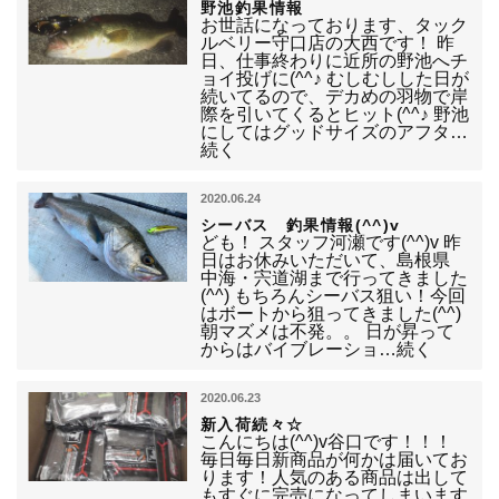
野池釣果情報
お世話になっております、タック
ルベリー守口店の大西です！ 昨
日、仕事終わりに近所の野池へチ
ョイ投げに(^^♪ むしむしした日が
続いてるので、デカめの羽物で岸
際を引いてくるとヒット(^^♪ 野池
にしてはグッドサイズのアフタ…
続く
2020.06.24
シーバス 釣果情報(^^)v
ども！ スタッフ河瀬です(^^)v 昨
日はお休みいただいて、島根県
中海・宍道湖まで行ってきました
(^^) もちろんシーバス狙い！今回
はボートから狙ってきました(^^)
朝マズメは不発。。 日が昇って
からはバイブレーショ…続く
2020.06.23
新入荷続々☆
こんにちは(^^)v谷口です！！！
毎日毎日新商品が何かは届いてお
ります！人気のある商品は出して
もすぐに完売になってしまいます