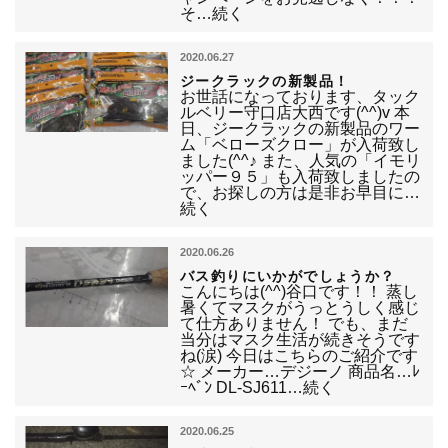
そ…続く
2020.06.27
ジークラックの新製品！
お世話になっております、タック
ルベリー守口店大西です(^^)v 本
日、ジークラックの新製品のワー
ム「ベローズクロー」が入荷致し
ました(^^♪ また、人気の「イモリ
ッパー９５」も入荷致しましたの
で、お探しの方は是非お早目に…
続く
2020.06.26
バス釣りにいかがでしょうか？
こんにちは(^^)谷口です！！ 蒸し
暑くてマスクがうっとうしく感じ
て仕方ありません！ でも、まだ
当分はマスク生活が続きそうです
ね(涙) 今日はこちらのご紹介です
☆ メーカー…デジーノ 商品名…ﾚ
ｰﾍﾞﾝ DL-SJ611…続く
2020.06.25