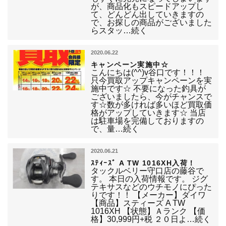
が、商品化もスピードアップし
て、どんどん出していきますの
で、お探しの商品がございました
らスタッ…続く
2020.06.22
キャンペーン実施中☆
こんにちは(^^)v谷口です！！！
只今買取アップキャンペーンを実
施中です☆ 不要になった釣具が
ございましたら、今がチャンスで
す☆数が多ければ多いほど買取価
格がアップしていきます☆ 当店
は駐車場を完備しておりますの
で、量…続く
2020.06.21
ｽﾃｨｰｽﾞ A TW 1016XH入荷！
タックルベリー守口店の藤谷で
す。 本日の入荷情報です。 ジグ
テキサスなどのウチモノにぴった
りです！！ 【メーカー】ダイワ
【商品】スティーズ A TW
1016XH 【状態】Ａランク 【価
格】30,999円+税 ２０日よ…続く