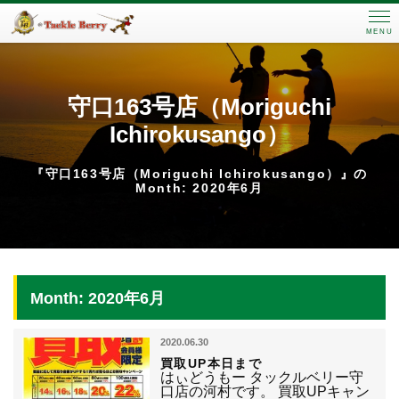
MENU
守口163号店（Moriguchi
Ichirokusango）
『守口163号店（Moriguchi Ichirokusango）』の
Month: 2020年6月
Month: 2020年6月
2020.06.30
買取UP本日まで
はぃどうもー タックルベリー守
口店の河村です。 買取UPキャン