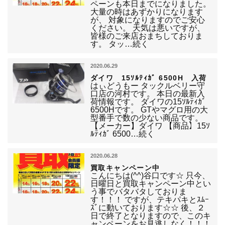
ペーンも本日までになりました。
大量の時はあずかりになります
が、 対象になりますのでご安心
ください。 天気は悪いですが、
皆様のご来店おまちしておりま
す。 タッ…続く
2020.06.29
ダイワ 15ｿﾙﾃｨｶﾞ 6500H 入荷
はぃどうもー タックルベリー守
口店の河村です。 本日の最新入
荷情報です。 ダイワの15ｿﾙﾃｨｶﾞ
6500Hです。 GTやマグロ用の大
型番手で数の少ない商品です。
【メーカー】ダイワ 【商品】15ｿ
ﾙﾃｨｶﾞ 6500…続く
2020.06.28
買取キャンペーン中
こんにちは(^^)谷口です☆ 只今、
日曜日と買取キャンペーン中とい
う事でバタバタしておりま
す！！！ ですが、テキパキとｽﾑｰ
ｽﾞに動いております☆☆ 後、２
日で終了となりますので、このキ
ャンペーンをお見逃しなく！！！