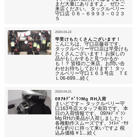
まだ大量にありますよ。 ぜひご
来店ください。 タックルベリー
守口店 ０６－６９９３－０２３
５
2020.04.22
竿受けもたくさんございます！
こんにちは、守口店藤谷です。
タックルベリー守口店は竿受けも
たくさんございます！ お探しの
品がもしかすると見つかるか
も！？ 皆様のご来店、お問い合
わせお待ちしております！ タッ
クルベリー守口１６３号店 ＴＥ
Ｌ06-699…続く
2020.04.21
09ｱﾙﾃﾞﾊﾞﾗﾝMg RH入荷
まいどです～ タックルベリー守
口163号店スタッフ有田です。 本
日の入荷情報です。 09ｱﾙﾃﾞﾊﾞﾗﾝ
Mg RHの美品が入荷しました！
各種動作スムーズです。ﾗｲﾄﾊﾞｰｻﾀ
ｲﾙな釣りに持って来いですよ 税
込み価格￥1…続く