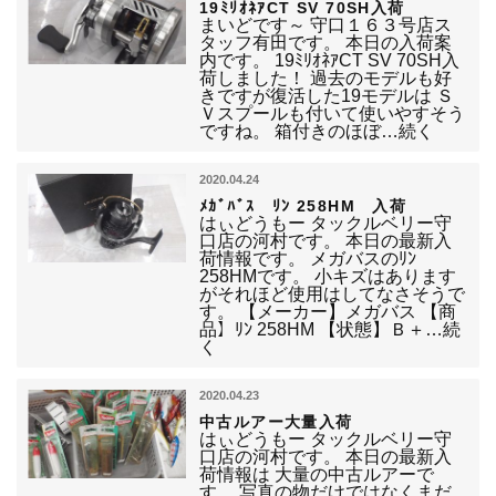
19ﾐﾘｵﾈｱCT SV 70SH入荷
まいどです～ 守口１６３号店ス
タッフ有田です。 本日の入荷案
内です。 19ﾐﾘｵﾈｱCT SV 70SH入
荷しました！ 過去のモデルも好
きですが復活した19モデルは Ｓ
Ｖスプールも付いて使いやすそう
ですね。 箱付きのほぼ…続く
2020.04.24
ﾒｶﾞﾊﾞｽ ﾘﾝ 258HM 入荷
はぃどうもー タックルベリー守
口店の河村です。 本日の最新入
荷情報です。 メガバスのﾘﾝ
258HMです。 小キズはあります
がそれほど使用はしてなさそうで
す。 【メーカー】メガバス 【商
品】ﾘﾝ 258HM 【状態】Ｂ＋…続
く
2020.04.23
中古ルアー大量入荷
はぃどうもー タックルベリー守
口店の河村です。 本日の最新入
荷情報は 大量の中古ルアーで
す。 写真の物だけではなくまだ