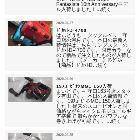
Fantasista 10th Anniversaryモデ
ル入荷しました！…続く
2020.04.27
ﾄﾞｶｯﾄD-4700
はぃどうもー タックルベリー守
口店の河村です。 本日の最新入
荷情報はこちら リングスターの
ﾄﾞｶｯﾄD-4700です。 限定カラーな
ので新品で注文したものが入荷し
ました。 【メーカー】ﾘﾝｸﾞｽﾀｰ
【商品】ﾄﾞｶｯﾄD…続く
2020.04.26
19ｽｺｰﾋﾟｵﾝMGL 150入荷
まいどです～ 守口163号店スタッ
フ有田です。 本日の入荷情報で
す。 19ｽｺｰﾋﾟｵﾝMGL 150入荷しま
した！ 従来のスコーピオンと同
価格ながらマイクロモジュールギ
ア搭載で 滑らかかつパワフルな
巻き上げが可能です。…続く
2020.04.25