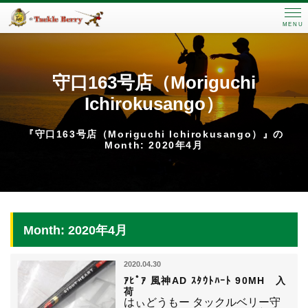
MENU
守口163号店（Moriguchi
Ichirokusango）
『守口163号店（Moriguchi Ichirokusango）』の
Month: 2020年4月
Month: 2020年4月
2020.04.30
ｱﾋﾟｱ 風神AD ｽﾀｳﾄﾊｰﾄ 90MH 入
荷
はぃどうもー タックルベリー守