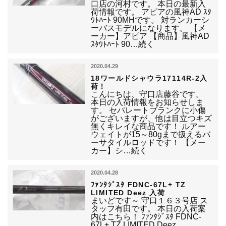
口店の河村です。 本日の最新入
荷情報です。 アピアの風神AD ｽﾀ
ｳﾄﾊｰﾄ 90MHです。 対ランカーシ
ーバスモデルになります。 【メ
ーカー】アピア 【商品】風神AD
ｽﾀｳﾄﾊｰﾄ 90…続く
2020.04.29
18ワールドシャウラ17114R-2入
荷！
こんにちは、守口店藤谷です。
本日の入荷情報をお知らせしま
す。 セパレートブランクに小傷
がございますが、他は目立つキズ
無くキレイな商品です！ ルアー
ウェイトが15～80gまで扱えるバ
ーサタイルロッドです！ 【メー
カー】シ…続く
2020.04.28
ﾌｧﾝﾀｼﾞｽﾀ FDNC-67L+ TZ
LIMITED Deez 入荷
まいどです～ 守口１６３号店 ス
タッフ有田です。 本日の入荷案
内はこちら！ ﾌｧﾝﾀｼﾞｽﾀ FDNC-
67L+ TZ LIMITED Deez