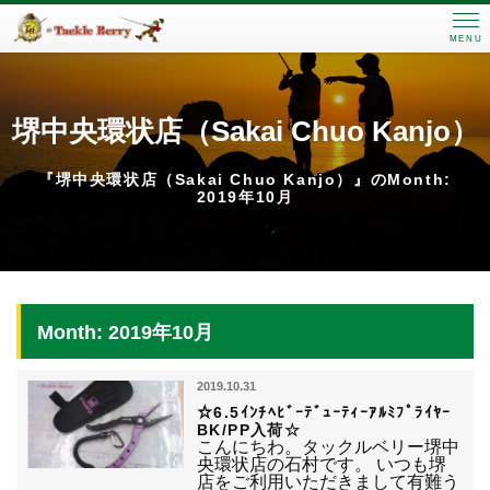
MENU
堺中央環状店（Sakai Chuo Kanjo）
『堺中央環状店（Sakai Chuo Kanjo）』のMonth:
2019年10月
Month: 2019年10月
2019.10.31
☆6.5ｲﾝﾁﾍﾋﾞｰﾃﾞｭｰﾃｨｰｱﾙﾐﾌﾟﾗｲﾔｰ
BK/PP入荷☆
こんにちわ。タックルベリー堺中
央環状店の石村です。 いつも堺
店をご利用いただきまして有難う