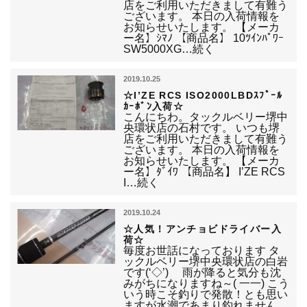
店をご利用いただきまして有難う
ございます。 本日の入荷情報を
お知らせいたします。 【メーカ
ー名】ｼﾏﾉ 【商品名】 10ﾂｲﾝﾊﾟﾜｰ
SW5000XG…続く
2019.10.25
☆I’ZE RCS ISO2000LBDｽﾌﾟｰﾙ
ｶｰﾎﾞﾝ入荷☆
こんにちわ。タックルベリー堺中
央環状店の石村です。 いつも堺
店をご利用いただきまして有難う
ございます。 本日の入荷情報を
お知らせいたします。 【メーカ
ー名】ﾀﾞｲﾜ 【商品名】 I’ZE RCS
I…続く
2019.10.24
☆人気！アンチョビドライバー入
荷☆
毎度お世話になっております タ
ックルベリー堺中央環状店の白岩
です(‘◇’)ゞ 雨が降ると気分も沈
みがちになりますね～( 一一) こう
いう時こそ釣りで発散！とも思い
ますが水潮であまり釣れません