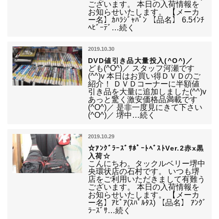
ございます。 本日の入荷情報を
お知らせいたします。 【メーカ
ー名】ｶﾊﾗｼﾞｬﾊﾟﾝ 【品名】 6.5ｲﾝﾁ
ﾍﾋﾞｰﾃﾞ…続く
2019.10.30
DVD値引き品大量投入(^O^)／
ども(^O^)／ スタッフ河瀬です
(^^)v 本日はお買い得ＤＶＤのご
紹介！ ＤＶＤコーナーに半額値
引き品を大量に追加しました(^^)v
あっと驚く激安価格品満載です
(^O^)／ 是非一度見にきて下さい
(^O^)／ 堺中…続く
2019.10.29
☆ｱﾝｸﾞﾗｰｽﾞｻﾎﾟｰﾄﾍﾞｽﾄVer.2赤x黒
入荷☆
こんにちわ。タックルベリー堺中
央環状店の石村です。 いつも堺
店をご利用いただきまして有難う
ございます。 本日の入荷情報を
お知らせいたします。 【メーカ
ー名】ｱﾋﾟｱ(ｽﾊﾟﾙﾀｽ) 【品名】 ｱﾝｸﾞ
ﾗｰｽﾞｻ…続く