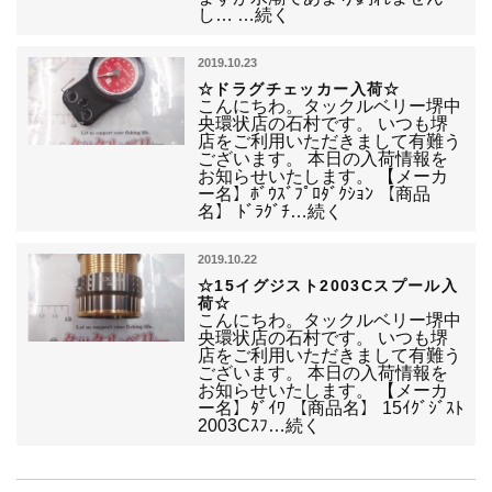
し… …続く
2019.10.23
☆ドラグチェッカー入荷☆
こんにちわ。タックルベリー堺中
央環状店の石村です。 いつも堺
店をご利用いただきまして有難う
ございます。 本日の入荷情報を
お知らせいたします。 【メーカ
ー名】ﾎﾞｳｽﾞﾌﾟﾛﾀﾞｸｼｮﾝ 【商品
名】 ﾄﾞﾗｸﾞﾁ…続く
2019.10.22
☆15イグジスト2003Cスプール入
荷☆
こんにちわ。タックルベリー堺中
央環状店の石村です。 いつも堺
店をご利用いただきまして有難う
ございます。 本日の入荷情報を
お知らせいたします。 【メーカ
ー名】ﾀﾞｲﾜ 【商品名】 15ｲｸﾞｼﾞｽﾄ
2003Cｽﾌ…続く