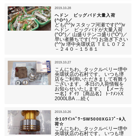
2019.10.28
ヘドン ビッグバド大量入荷
(^O^)／
ども(^^)v スタッフ河瀬です(^^)v
ヘドン ビッグバドが大量入荷
(^O^)／ 山盛りテンコ盛り(^O^)／
早い者勝ちです( ^^) お急ぎ下さい
(^^)v 堺中央環状店 ＴＥＬ０７２
－２４０－１５８１
2019.10.27
こんにちわ。タックルベリー堺中
央環状店の石村です。 いつも堺
店をご利用いただきまして有難う
ございます。 本日の入荷情報を
お知らせいたします。 【メーカ
ー名】ﾀﾞｲﾜ 【商品名】 ﾄｰﾅﾒﾝﾄX
2000LBA …続く
2019.10.26
☆10ﾂｲﾝﾊﾟﾜｰSW5000XGｽﾌﾟｰﾙ入
荷☆
こんにちわ。タックルベリー堺中
央環状店の石村です。 いつも堺