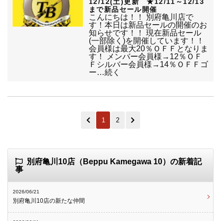
12/12(土)更新 ★12/11～12/13
まで新品セール開催
こんにちは！！ 別府亀川店で
す！本日は新品セールの開催のお
知らせです！！ 現在新品セール
(一部除く)を開催しています！！
会員様は最大20％ＯＦＦとなりま
す！ メンバー会員様→12％ＯＦ
Ｆシルバー会員様→14％ＯＦＦゴ
ー…続く
1
2
別府亀川10店（Beppu Kamegawa 10）の新着記
事
2026/06/21
別府亀川10店の新たな仲間