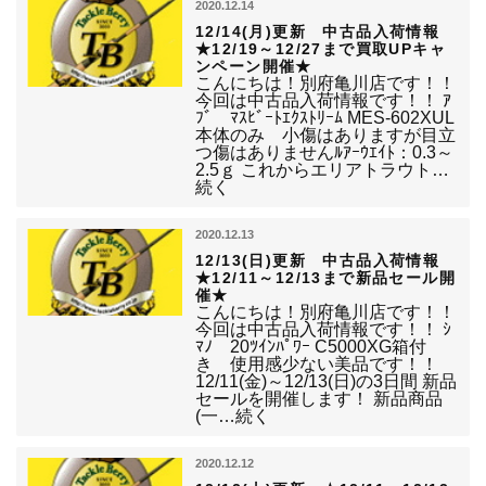
2020.12.14
12/14(月)更新 中古品入荷情報
★12/19～12/27まで買取UPキャ
ンペーン開催★
こんにちは！別府亀川店です！！
今回は中古品入荷情報です！！ ｱ
ﾌﾞ ﾏｽﾋﾞｰﾄｴｸｽﾄﾘｰﾑ MES-602XUL
本体のみ 小傷はありますが目立
つ傷はありませんﾙｱｰｳｴｲﾄ：0.3～
2.5ｇ これからエリアトラウト…
続く
2020.12.13
12/13(日)更新 中古品入荷情報
★12/11～12/13まで新品セール開
催★
こんにちは！別府亀川店です！！
今回は中古品入荷情報です！！ ｼ
ﾏﾉ 20ﾂｲﾝﾊﾟﾜｰ C5000XG箱付
き 使用感少ない美品です！！
12/11(金)～12/13(日)の3日間 新品
セールを開催します！ 新品商品
(一…続く
2020.12.12