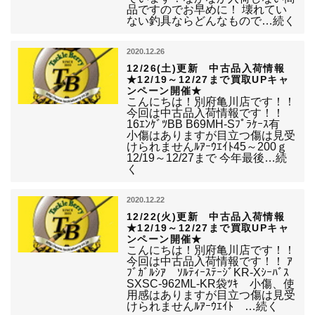
品ですのでお早めに！ 壊れてい
ない釣具ならどんなもので…続く
2020.12.26
12/26(土)更新 中古品入荷情報
★12/19～12/27まで買取UPキャ
ンペーン開催★
こんにちは！別府亀川店です！！
今回は中古品入荷情報です！！
16ｴﾝｹﾞﾂBB B69MH-Sﾌﾟﾗｹｰｽ有
小傷はありますが目立つ傷は見受
けられませんﾙｱｰｳｴｲﾄ45～200ｇ
12/19～12/27まで 今年最後…続
く
2020.12.22
12/22(火)更新 中古品入荷情報
★12/19～12/27まで買取UPキャ
ンペーン開催★
こんにちは！別府亀川店です！！
今回は中古品入荷情報です！！ ｱ
ﾌﾞｶﾞﾙｼｱ ｿﾙﾃｨｰｽﾃｰｼﾞKR-Xｼｰﾊﾞｽ
SXSC-962ML-KR袋ﾂｷ 小傷、使
用感はありますが目立つ傷は見受
けられませんﾙｱｰｳｴｲﾄ …続く