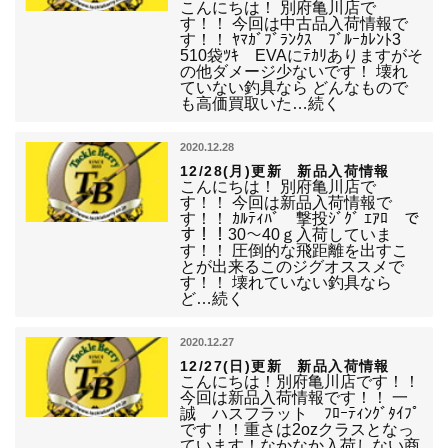
こんにちは！ 別府亀川店で
す！！ 今回は中古品入荷情報で
す！！ ﾔﾏｶﾞﾌﾞﾗﾝｸｽ ﾌﾞﾙｰｶﾚﾝﾄ3
510袋ﾂｷ EVAにﾃｶﾘありますがそ
の他ダメージ少ないです！ 壊れ
ていない釣具なら どんなもので
も高価買取いた…続く
2020.12.28
12/28(月)更新 新品入荷情報
こんにちは！ 別府亀川店で
す！！ 今回は新品入荷情報で
す！！ ｶﾙﾃｨﾊﾞ 撃投ｼﾞｸﾞ ｴｱﾛ で
す！！30～40ｇ入荷していま
す！！ 圧倒的な飛距離を出すこ
とが出来るこのジグオススメで
す！！ 壊れていない釣具なら
ど…続く
2020.12.27
12/27(日)更新 新品入荷情報
こんにちは！別府亀川店です！！
今回は新品入荷情報です！！ 一
誠 ハスフラット ﾌﾛｰﾃｨﾝｸﾞﾀｲﾌﾟ
です！！重さは2ozクラスとなっ
ています！なかなか入荷しない商