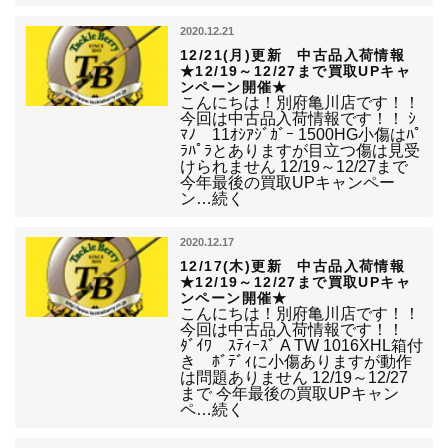
2020.12.21
12/21(月)更新 中古品入荷情報
★12/19～12/27まで買取UPキャ
ンペーン開催★
こんにちは！別府亀川店です！！
今回は中古品入荷情報です！！ ｼ
ﾏﾉ 11ｵｼｱｼﾞｶﾞｰ 1500HG小傷はﾊﾟ
ﾗﾊﾟﾗとありますが目立つ傷は見受
けられません 12/19～12/27まで
今年最後の買取UPキャンペー
ン…続く
2020.12.17
12/17(木)更新 中古品入荷情報
★12/19～12/27まで買取UPキャ
ンペーン開催★
こんにちは！別府亀川店です！！
今回は中古品入荷情報です！！
ﾀﾞｲﾜ ｽﾃｨｰｽﾞ A TW 1016XHL箱付
き ﾎﾞﾃﾞｨに小傷ありますが動作
は問題ありません 12/19～12/27
まで 今年最後の買取UPキャン
ペ…続く