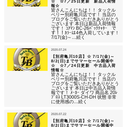
☆ ☆7／25日更新 新品入荷情
報☆
皆さんこんにちは！！ タックル
ベリー別府亀川店です！ 当店の
ブログをご覧いただきありがとう
ございます 本日は新品入荷情報
です！ ｺｱﾏﾝ BC-26ﾊﾞｯｸﾁｬﾀｰ で
す！！ｶﾗｰは4色入荷しています！
7/17(金)～…続く
2020.07.24
【別府亀川10店】☆ 7/17(金)～
8/2(日)までサマーセール開催中
☆ ☆7／24日更新 中古品入荷
情報☆
皆さんこんにちは！！ タックル
ベリー別府亀川店です！ 当店の
ブログをご覧いただきありがとう
ございます 本日は中古品入荷情
報です！ ﾒｰｶｰ ダイワ 商品名 20ﾚ
ﾌﾞﾛｽ LT3000S-CH-DH 状態 非常
に使用感の…続く
2020.07.22
【別府亀川10店】☆ 7/17(金)～
8/2(日)までサマーセール開催中