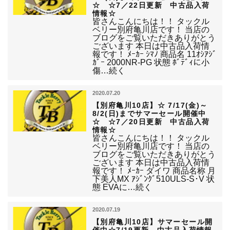
☆ ☆7／22日更新 中古品入荷
情報☆
皆さんこんにちは！！ タックル
ベリー別府亀川店です！ 当店の
ブログをご覧いただきありがとう
ございます 本日は中古品入荷情
報です！ ﾒｰｶｰ ｼﾏﾉ 商品名 11ｵｼｱｼﾞ
ｶﾞｰ 2000NR-PG 状態 ﾎﾞﾃﾞｨに小
傷…続く
2020.07.20
【別府亀川10店】☆ 7/17(金)～
8/2(日)までサマーセール開催中
☆ ☆7／20日更新 中古品入荷
情報☆
皆さんこんにちは！！ タックル
ベリー別府亀川店です！ 当店の
ブログをご覧いただきありがとう
ございます 本日は中古品入荷情
報です！ ﾒｰｶｰ ダイワ 商品名称 月
下美人MX ｱｼﾞﾝｸﾞ510ULS-S･V 状
態 EVAに…続く
2020.07.19
【別府亀川10店】サマーセール開