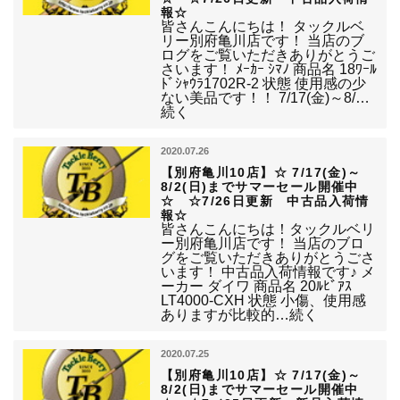
報☆
皆さんこんにちは！ タックルベ
リー別府亀川店です！ 当店のブ
ログをご覧いただきありがとうご
さいます！ ﾒｰｶｰ ｼﾏﾉ 商品名 18ﾜｰﾙ
ﾄﾞｼｬｳﾗ1702R-2 状態 使用感の少
ない美品です！！ 7/17(金)～8/…
続く
2020.07.26
【別府亀川10店】☆ 7/17(金)～
8/2(日)までサマーセール開催中
☆ ☆7/26日更新 中古品入荷情
報☆
皆さんこんにちは！タックルベリ
ー別府亀川店です！ 当店のブロ
グをご覧いただきありがとうごさ
います！ 中古品入荷情報です♪ メ
ーカー ダイワ 商品名 20ﾙﾋﾞｱｽ
LT4000-CXH 状態 小傷、使用感
ありますが比較的…続く
2020.07.25
【別府亀川10店】☆ 7/17(金)～
8/2(日)までサマーセール開催中