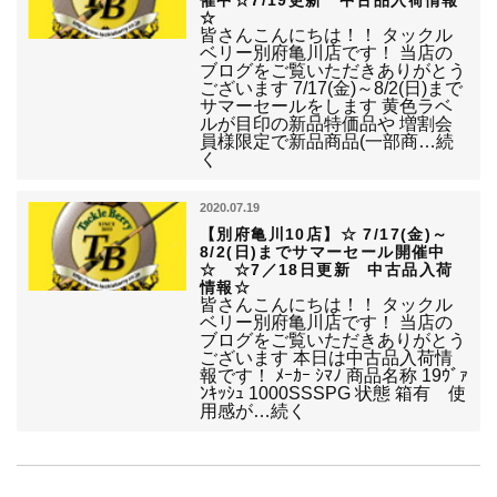
催中☆7/19更新 中古品入荷情報
☆
皆さんこんにちは！！ タックル
ベリー別府亀川店です！ 当店の
ブログをご覧いただきありがとう
ございます 7/17(金)～8/2(日)まで
サマーセールをします 黄色ラベ
ルが目印の新品特価品や 増割会
員様限定で新品商品(一部商…続
く
2020.07.19
【別府亀川10店】☆ 7/17(金)～
8/2(日)までサマーセール開催中
☆ ☆7／18日更新 中古品入荷
情報☆
皆さんこんにちは！！ タックル
ベリー別府亀川店です！ 当店の
ブログをご覧いただきありがとう
ございます 本日は中古品入荷情
報です！ ﾒｰｶｰ ｼﾏﾉ 商品名称 19ｳﾞｧ
ﾝｷｯｼｭ 1000SSSPG 状態 箱有 使
用感が…続く