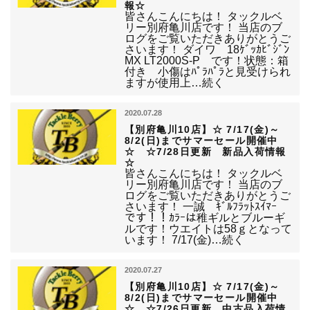
報☆
皆さんこんにちは！ タックルベ
リー別府亀川店です！ 当店のブ
ログをご覧いただきありがとうご
さいます！ ダイワ 18ｹﾞｯｶﾋﾞｼﾞﾝ
MX LT2000S-P です！状態：箱
付き 小傷はﾊﾟﾗﾊﾟﾗと見受けられ
ますが使用上…続く
2020.07.28
【別府亀川10店】☆ 7/17(金)～
8/2(日)までサマーセール開催中
☆ ☆7/28日更新 新品入荷情報
☆
皆さんこんにちは！ タックルベ
リー別府亀川店です！ 当店のブ
ログをご覧いただきありがとうご
さいます！ 一誠 ｷﾞﾙﾌﾗｯﾄｽｲﾏｰ
です！！ｶﾗｰは稚ギルとブルーギ
ルです！ウエイトは58ｇとなって
います！ 7/17(金)…続く
2020.07.27
【別府亀川10店】☆ 7/17(金)～
8/2(日)までサマーセール開催中
☆ ☆7/26日更新 中古品入荷情