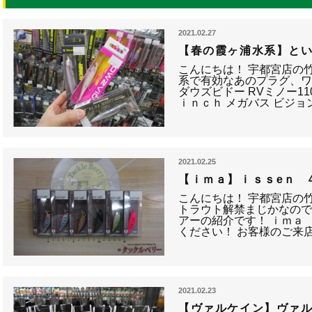
2021.02.27
【春の霞ヶ浦水系】とい
こんにちは！ 宇都宮店の竹
系で有効なあのプラグ、
ダウズビドー RVミノー110
ｉｎｃｈ メガバス ビジ
2021.02.25
【ｉｍａ】ｉｓｓeｎ 4
こんにちは！ 宇都宮店の竹
トラウト解禁まじかなので
アーの紹介です！ ｉｍａ 
ください！ お客様のご来
2021.02.23
【ヴァルケイン】ヴァル