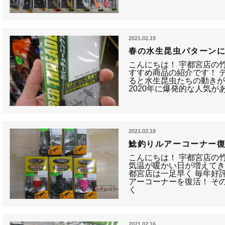
2021.02.19
春の水生昆虫パターン
こんにちは！ 宇都宮店の竹
すすめ商品の紹介です！ 
ると水生昆虫たちの動きが
2020年に爆発的な人気が
2021.02.18
鯰釣りルアーコーナー
こんにちは！ 宇都宮店の竹
気温が暖かい日が増えてき
都宮店は一足早く 毎年好
アーコーナーを復活！ そ
く
2021.02.16