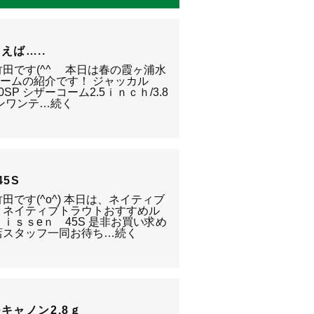
えば…..
田です(^^ゞ 本日は春の霞ヶ浦水
ワームの紹介です！ ジャッカル
SP シザーコーム2.5ｉｎｃｈ/3.8
ョンワンテ…続く
5S
田です(^o^) 本日は、ネイティブ
 ネイティブトラウトおすすめル
ｉｓｓeｎ 45S 是非お買い求め
店スタッフ一同お待ち…続く
キャノン2.8ｇ