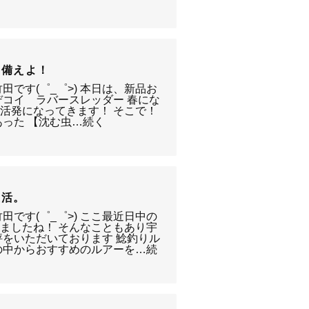
に備えよ！
田です(゜_゜>) 本日は、新品お
デコイ ラバースレッダー 春にな
活発になってきます！ そこで！
あった 【沈む虫…続く
復活。
田です(゜_゜>) ここ最近日中の
ましたね！ そんなこともあり宇
評をいただいております 鯰釣りル
の中からおすすめのルアーを…続