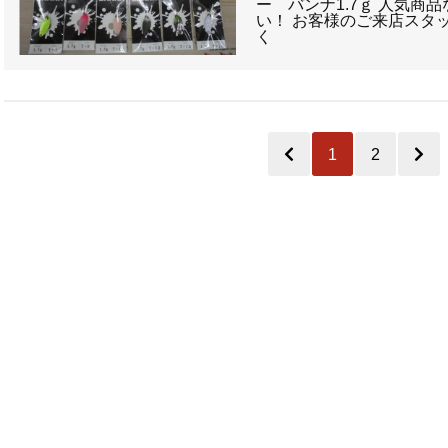
ー バンナ1.7ｇ 人気商
い！ お客様のご来店スタ
く
1
2