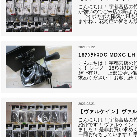
こんにちは！ 宇都宮店の竹
が強いのでご来店の際は 
_゜>) ポカポカ陽気で風
ますね… 花粉症の皆さん
2021.02.22
18ｱﾝﾀﾚｽDC MDXG LH
こんにちは！ 宇都宮店の竹
す！ シマノ 18ｱﾝﾀﾚｽDC M
ｶﾊﾞｰ有り。 上部に薄い
求めください！ お客…続
2021.02.21
【ヴァルケイン】ヴァル
こんにちは！ 宇都宮店の竹
紹介です！ ヴァルケイン 
ました！ 是非お買い求めく
一同お待ちしています！ 宇