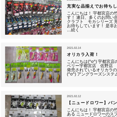
充実な品揃えでお待ち
こんにちは！ 宇都宮店の
す！ 連日、多くのお問い
クラフト モカシリーズ 
お待ちしています！ 是非
…続く
2021.02.14
オリカラ入荷！
こんにちは(^o^) 宇都
ベリー宇都宮店 佐野店
発売されているオリカラ
(^o^) アングラーズシス
2021.02.12
【ニュードロワー】バンナ
こんにちは！ 宇都宮店の
ある ニュードロワーのス