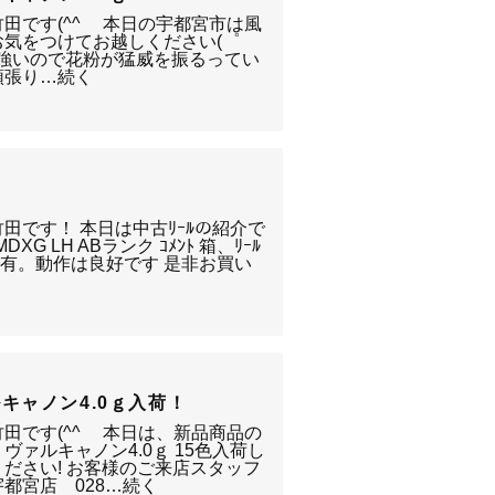
田です(^^ゞ 本日の宇都宮市は風
お気をつけてお越しください(゜
も強いので花粉が猛威を振るってい
頑張り…続く
田です！ 本日は中古ﾘｰﾙの紹介で
DXG LH ABランク ｺﾒﾝﾄ 箱、ﾘｰﾙ
傷有。動作は良好です 是非お買い
く
キャノン4.0ｇ入荷！
田です(^^ゞ 本日は、新品商品の
ヴァルキャノン4.0ｇ 15色入荷し
ださい! お客様のご来店スタッフ
都宮店 028…続く