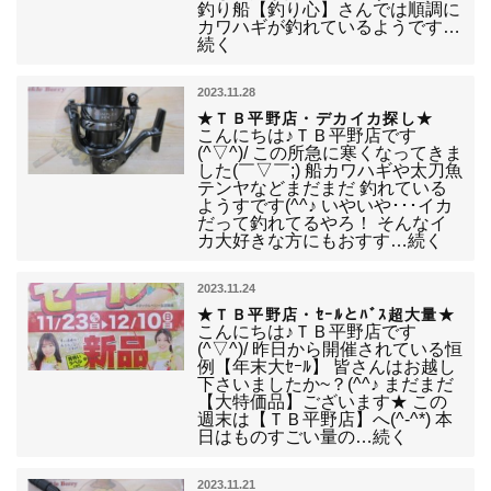
釣り船【釣り心】さんでは順調に
カワハギが釣れているようです…
続く
2023.11.28
★ＴＢ平野店・デカイカ探し★
こんにちは♪ＴＢ平野店です
(^▽^)/ この所急に寒くなってきま
した(￣▽￣;) 船カワハギや太刀魚
テンヤなどまだまだ 釣れている
ようすです(^^♪ いやいや･･･イカ
だって釣れてるやろ！ そんなイ
カ大好きな方にもおすす…続く
2023.11.24
★ＴＢ平野店・ｾｰﾙとﾊﾞｽ超大量★
こんにちは♪ＴＢ平野店です
(^▽^)/ 昨日から開催されている恒
例【年末大ｾｰﾙ】 皆さんはお越し
下さいましたか~？(^^♪ まだまだ
【大特価品】ございます★ この
週末は【ＴＢ平野店】へ(^-^*) 本
日はものすごい量の…続く
2023.11.21