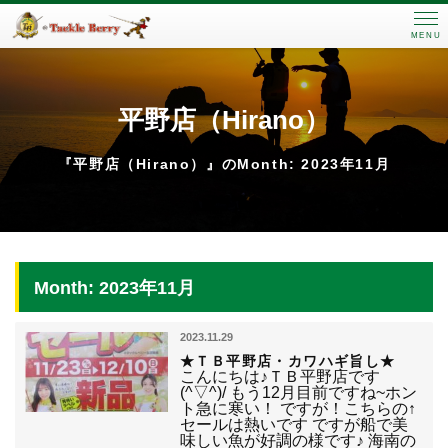
MENU
平野店（Hirano）
『平野店（Hirano）』のMonth: 2023年11月
Month: 2023年11月
2023.11.29
★ＴＢ平野店・カワハギ旨し★
こんにちは♪ＴＢ平野店です
(^▽^)/ もう12月目前ですね~ホン
ト急に寒い！ ですが！こちらの↑
セールは熱いです ですが船で美
味しい魚が好調の様です♪ 海南の