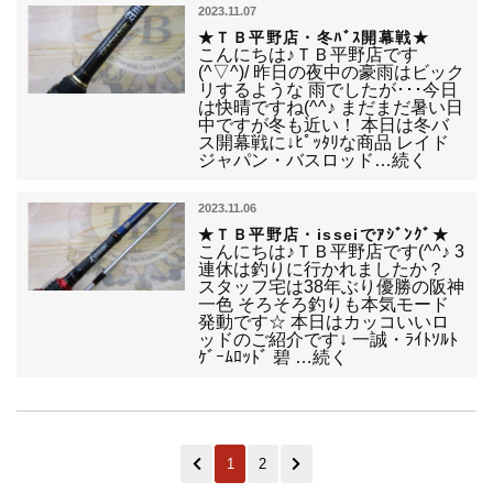
2023.11.07
★ＴＢ平野店・冬ﾊﾞｽ開幕戦★
こんにちは♪ＴＢ平野店です
(^▽^)/ 昨日の夜中の豪雨はビック
リするような 雨でしたが･･･今日
は快晴ですね(^^♪ まだまだ暑い日
中ですが冬も近い！ 本日は冬バ
ス開幕戦に↓ﾋﾟｯﾀﾘな商品 レイド
ジャパン・バスロッド…続く
2023.11.06
★ＴＢ平野店・isseiでｱｼﾞﾝｸﾞ★
こんにちは♪ＴＢ平野店です(^^♪ 3
連休は釣りに行かれましたか？
スタッフ宅は38年ぶり優勝の阪神
一色 そろそろ釣りも本気モード
発動です☆ 本日はカッコいいロ
ッドのご紹介です↓ 一誠・ﾗｲﾄｿﾙﾄ
ｹﾞｰﾑﾛｯﾄﾞ 碧 …続く
1
2