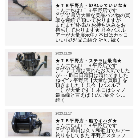
★ＴＢ平野店・ｶｽﾀﾑっていいな★
こんにちは♪ＴＢ平野店です
(^▽^)/ 最近大量な美品バス物の買
取を連続で 頂いておりますが･･･
まだまだ皆様の お持ち込みをお
待ちしております★ 只今バスル
アーが大量展示中♪ 本日はカッコ
いい↓ｶｽﾀﾑ品ご紹介 ｽｰﾊ…続く
2023.11.20
★ＴＢ平野店・ステラは最高★
こんにちは♪ＴＢ平野店です
(^▽^)/ 土曜は荒れたお天気でした
が･･･ 昨日日曜日は晴れてました
ね~(^^♪ 平野店【大量な買取】を
頂きました！ 只今【バスルア
ー】が大量です！ 本日はシマノ
最高峰と言えば！のご紹介 シ…
続く
2023.11.17
★ＴＢ平野店・船でキハダ★
こんにちは♪ＴＢ平野店です
(^▽^)/ 昨日は久々和歌山でルアー
釣りをしてきた 平野店スタッフ