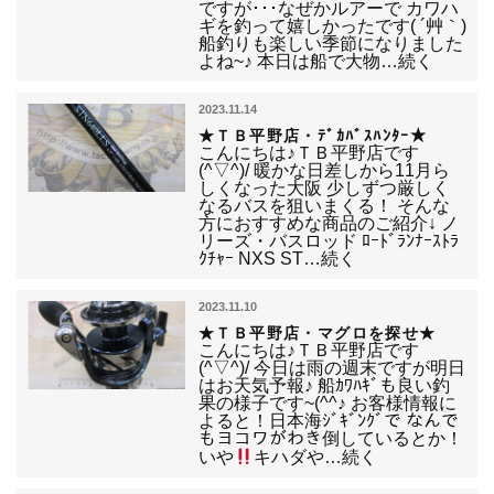
ですが･･･なぜかルアーで カワハ
ギを釣って嬉しかったです( ´艸｀)
船釣りも楽しい季節になりました
よね~♪ 本日は船で大物…続く
2023.11.14
★ＴＢ平野店・ﾃﾞｶﾊﾞｽﾊﾝﾀｰ★
こんにちは♪ＴＢ平野店です
(^▽^)/ 暖かな日差しから11月ら
しくなった大阪 少しずつ厳しく
なるバスを狙いまくる！ そんな
方におすすめな商品のご紹介↓ ノ
リーズ・バスロッド ﾛｰﾄﾞﾗﾝﾅｰｽﾄﾗ
ｸﾁｬｰ NXS ST…続く
2023.11.10
★ＴＢ平野店・マグロを探せ★
こんにちは♪ＴＢ平野店です
(^▽^)/ 今日は雨の週末ですが明日
はお天気予報♪ 船ｶﾜﾊｷﾞも良い釣
果の様子です~(^^♪ お客様情報に
よると！日本海ｼﾞｷﾞﾝｸﾞで なんで
もヨコワがわき倒しているとか！
いや
キハダや…続く