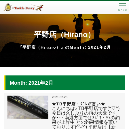
MENU
平野店（Hirano）
『平野店（Hirano）』のMonth: 2021年2月
Month: 2021年2月
2021.02.26
★TB平野店・ｸﾞﾚが旨い★
こんにちは♪ TB平野店です(^▽^)
今日は久しぶりの雨の大阪です
が･･･ 南港方面ではｽｽﾞｷ・ﾁﾇの釣
果が上昇中 との釣果情報を頂い
ております(^▽^) 平野店は【新