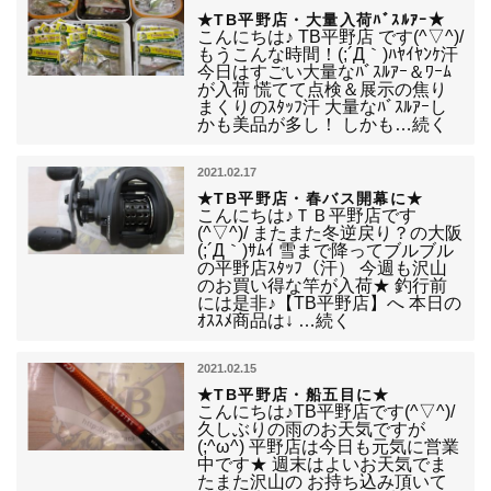
★TB平野店・大量入荷ﾊﾞｽﾙｱｰ★
こんにちは♪ TB平野店 です(^▽^)/
もうこんな時間！(;´Д｀)ﾊﾔｲﾔﾝｹ汗
今日はすごい大量なﾊﾞｽﾙｱｰ＆ﾜｰﾑ
が入荷 慌てて点検＆展示の焦り
まくりのｽﾀｯﾌ汗 大量なﾊﾞｽﾙｱｰし
かも美品が多し！ しかも…続く
2021.02.17
★TB平野店・春バス開幕に★
こんにちは♪ＴＢ平野店です
(^▽^)/ またまた冬逆戻り？の大阪
(;´Д｀)ｻﾑｲ 雪まで降ってブルブル
の平野店ｽﾀｯﾌ（汗） 今週も沢山
のお買い得な竿が入荷★ 釣行前
には是非♪【TB平野店】へ 本日の
ｵｽｽﾒ商品は↓ …続く
2021.02.15
★TB平野店・船五目に★
こんにちは♪TB平野店です(^▽^)/
久しぶりの雨のお天気ですが
(;^ω^) 平野店は今日も元気に営業
中です★ 週末はよいお天気でま
たまた沢山の お持ち込み頂いて