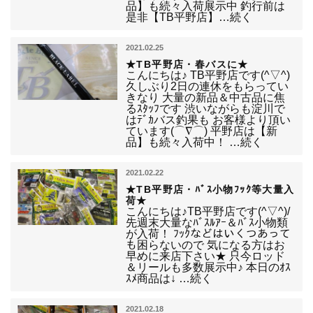
品】も続々入荷展示中 釣行前は
是非【TB平野店】…続く
2021.02.25
★TB平野店・春バスに★
こんにちは♪ TB平野店です(^▽^)
久しぶり2日の連休をもらってい
きなり 大量の新品＆中古品に焦
るｽﾀｯﾌです 渋いながらも淀川で
はﾃﾞｶバス釣果も お客様より頂い
ています(⌒∇⌒) 平野店は【新
品】も続々入荷中！ …続く
2021.02.22
★TB平野店・ﾊﾞｽ小物ﾌｯｸ等大量入
荷★
こんにちは♪TB平野店です(^▽^)/
先週末大量なﾊﾞｽﾙｱｰ＆ﾊﾞｽ小物類
が入荷！ ﾌｯｸなどはいくつあって
も困らないので 気になる方はお
早めに来店下さい★ 只今ロッド
＆リールも多数展示中♪ 本日のｵｽ
ｽﾒ商品は↓ …続く
2021.02.18