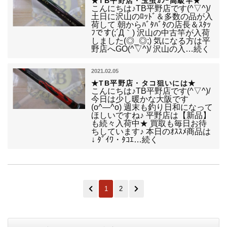
★TB平野店・玉虫ｶﾗｰ高級竿★
こんにちは♪TB平野店です(^▽^)/
土日に沢山のﾛｯﾄﾞ＆多数の品が入
荷して 朝からﾊﾞﾀﾊﾞﾀの店長＆ｽﾀｯ
ﾌです(;´Д｀) 沢山の中古竿が入荷
しました(◎_◎;) 気になる方は平
野店へGO(^▽^)/ 沢山の入…続く
2021.02.05
★TB平野店・タコ狙いには★
こんにちは♪TB平野店です(^▽^)/
今日は少し暖かな大阪です
(o^―^o) 週末も釣り日和になって
ほしいですね♪ 平野店は【新品】
も続々入荷中★ 買取も毎日お待
ちしています♪ 本日のｵｽｽﾒ商品は
↓ ﾀﾞｲﾜ・ﾀｺｴ…続く
1
2