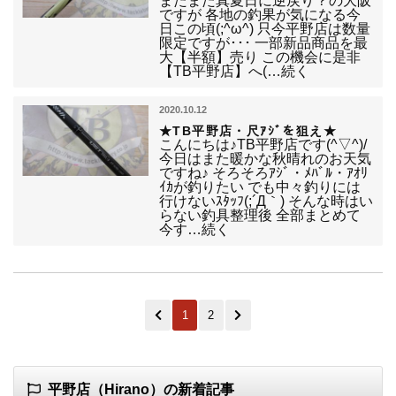
またまた真夏日に逆戻り？の大阪
ですが 各地の釣果が気になる今
日この頃(;^ω^) 只今平野店は数量
限定ですが･･･ 一部新品商品を最
大【半額】売り この機会に是非
【TB平野店】へ(…続く
2020.10.12
★TB平野店・尺ｱｼﾞを狙え★
こんにちは♪TB平野店です(^▽^)/
今日はまた暖かな秋晴れのお天気
ですね♪ そろそろｱｼﾞ・ﾒﾊﾞﾙ・ｱｵﾘ
ｲｶが釣りたい でも中々釣りには
行けないｽﾀｯﾌ(;´Д｀) そんな時はい
らない釣具整理後 全部まとめて
今す…続く
1
2
平野店（Hirano）の新着記事