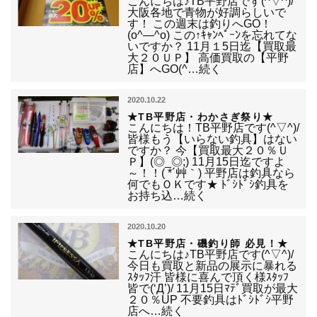
こんにちは♪TB平野店です(^▽^)/
大阪各地で青物が好調らしいで
す！ この週末は釣りへGO！
(o^―^o) この↑ｷｬﾝﾍﾟｰﾝを忘れてな
いですか？ 11月１5日迄【買取最
大２０ＵＰ】 高価買取の【平野
店】へGO(^…続く
2020.10.22
★TB平野店・わかさぎ祭り★
こんにちは！TB平野店です(^▽^)/
皆様もう【いらない釣具】はない
ですか？ 今【買取最大２０％Ｕ
Ｐ】(◎_◎;) 11月15日迄ですよ
～！！( *´艸｀) 平野店は釣具なら
何でもＯＫです★ ﾄﾞｼﾄﾞｼ釣具を
お持ち込…続く
2020.10.20
★TB平野店・磯釣り師 必見！★
こんにちは♪TB平野店です(^▽^)/
今日も買取と新品の展示に暴れる
ｽﾀｯﾌ汗 皆様に喜んで頂く様ｽﾀｯﾌ
皆で(‘Д’)/ 11月15日ﾏﾃﾞ買取が最大
２０％UP 不要釣具はﾄﾞｼﾄﾞｼ平野
店へ…続く