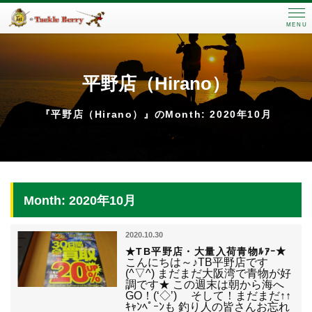
MENU
平野店（Hirano）
『平野店（Hirano）』のMonth: 2020年10月
Month: 2020年10月
2020.10.30
★TB平野店・大量入荷青物ﾙｱｰ★
こんにちは～♪TB平野店です
(^▽^) まだまだ大阪湾で青物が好
調です★ この週末は朝から海へ
GO！(‘◇’)ゞ そして！まだまだ↑↑
ｷｬﾝﾍﾟｰﾝも 釣り人の皆さんお忘れ