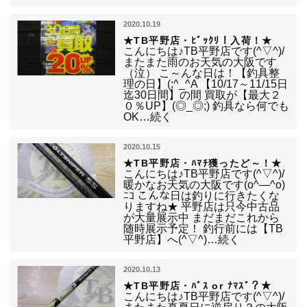
2020.10.19
★TB平野店・ﾋﾞｯｸﾘ！入荷！★
こんにちは♪TB平野店です(^▽^)/
またまた雨のお天気の大阪です
（泣） こ～んな日は！【釣具整
理の日】(;^_^A 【10/17～11/15日
迄30日間】の間 買取が【最大２
０％UP】(◎_◎;) 釣具なら何でも
OK…続く
2020.10.15
★TB平野店・ﾊﾏﾁ獲ったど～！★
こんにちは♪TB平野店です(^▽^)/
暖かなお天気の大阪です(o^―^o)
ﾆｺ こんな日は釣りに行きたくな
りますね★ 平野店は只今中古品
が大量展示中 まだまだこれから
随時展示予定！ 釣行前には【TB
平野店】へ(^▽^)…続く
2020.10.13
★TB平野店・ﾊﾞｽ or ﾅﾏｽﾞ？★
こんにちは♪TB平野店です(^▽^)/