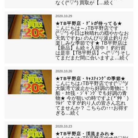
なく(^▽^) 買取が【…続く
2020.10.29
★TB平野店・ｸﾞﾚが待ってる★
こんにちは～♪TB平野店です
(^▽^) 今日は秋晴れの穏やかなお
天気ですね♪ のんびり波止釣りが
楽しみな季節です★ TB平野店は
【新品】も続々入荷中！ 釣行前
は是非【TB平野店】へ(^▽^) そし
てまだまだ間に合いますよ…続く
2020.10.26
★TB平野店・ｷｬｽﾃｨﾝｸﾞの季節★
こんにちは♪TB平野店です(^▽^)/
大阪湾で波止から好調の青物に！
船・ｶｾ筏・ｼﾞｷﾞﾝｸﾞでも好調の青
物★ 今が狙いの時ですよ( *´艸｀)
ﾂﾙﾃﾞ ですが釣り人の皆さん忘れ
てませんか？ こちらの↑↑↑お得す
ぎる…続く
2020.10.23
★TB平野店・渓流まみれ★